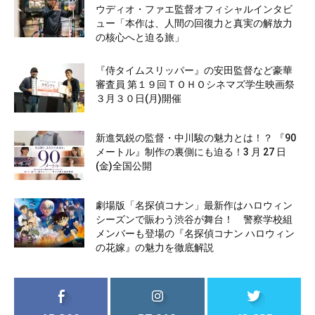
ウディオ・ファエ監督オフィシャルインタビ
ュー「本作は、人間の回復力と真実の解放力
の核心へと迫る旅」
『侍タイムスリッパー』の安田監督など豪華
審査員 第１９回ＴＯＨＯシネマズ学生映画祭
３月３０日(月)開催
新進気鋭の監督・中川駿の魅力とは！？ 『90
メートル』制作の裏側にも迫る！3 月 27 日
(金)全国公開
劇場版「名探偵コナン」最新作はハロウィン
シーズンで賑わう渋谷が舞台！ 警察学校組
メンバーも登場の『名探偵コナン ハロウィン
の花嫁』の魅力を徹底解説