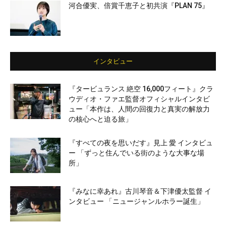
河合優実、倍賞千恵子と初共演『PLAN 75』
インタビュー
『タービュランス 絶空 16,000フィート』クラ
ウディオ・ファエ監督オフィシャルインタビ
ュー「本作は、人間の回復力と真実の解放力
の核心へと迫る旅」
『すべての夜を思いだす』見上 愛 インタビュ
ー 「ずっと住んでいる街のような大事な場
所」
『みなに幸あれ』古川琴音＆下津優太監督 イ
ンタビュー 「ニュージャンルホラー誕生」