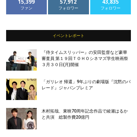
15,399
57,912
43,835
ファン
フォロワー
フォロワー
イベントレポート
『侍タイムスリッパー』の安田監督など豪華
審査員 第１９回ＴＯＨＯシネマズ学生映画祭
３月３０日(月)開催
「ガリレオ 帰還」9年ぶりの劇場版『沈黙のパ
レード』ジャパンプレミア
木村拓哉、東映70周年記念作品で綾瀬はるか
と共演 総製作費20億円