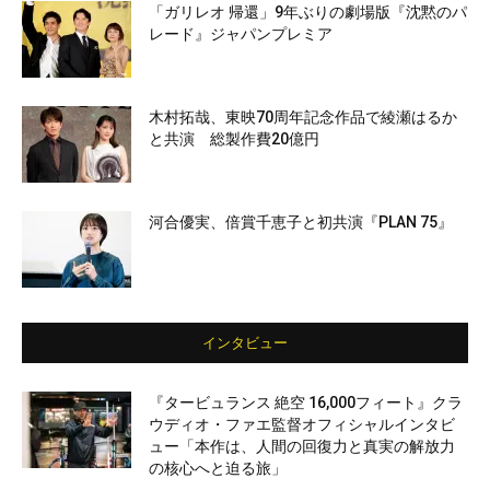
「ガリレオ 帰還」9年ぶりの劇場版『沈黙のパ
レード』ジャパンプレミア
木村拓哉、東映70周年記念作品で綾瀬はるか
と共演 総製作費20億円
河合優実、倍賞千恵子と初共演『PLAN 75』
インタビュー
『タービュランス 絶空 16,000フィート』クラ
ウディオ・ファエ監督オフィシャルインタビ
ュー「本作は、人間の回復力と真実の解放力
の核心へと迫る旅」