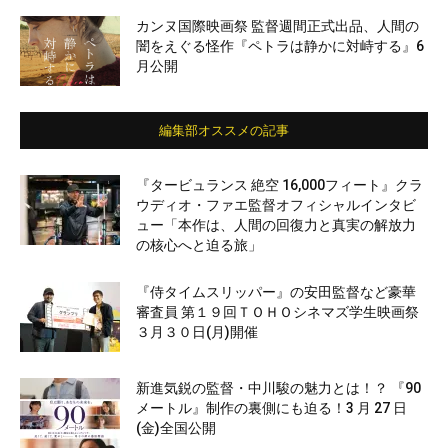
カンヌ国際映画祭 監督週間正式出品、人間の
闇をえぐる怪作『ペトラは静かに対峙する』6
月公開
編集部オススメの記事
『タービュランス 絶空 16,000フィート』クラ
ウディオ・ファエ監督オフィシャルインタビ
ュー「本作は、人間の回復力と真実の解放力
の核心へと迫る旅」
『侍タイムスリッパー』の安田監督など豪華
審査員 第１９回ＴＯＨＯシネマズ学生映画祭
３月３０日(月)開催
新進気鋭の監督・中川駿の魅力とは！？ 『90
メートル』制作の裏側にも迫る！3 月 27 日
(金)全国公開