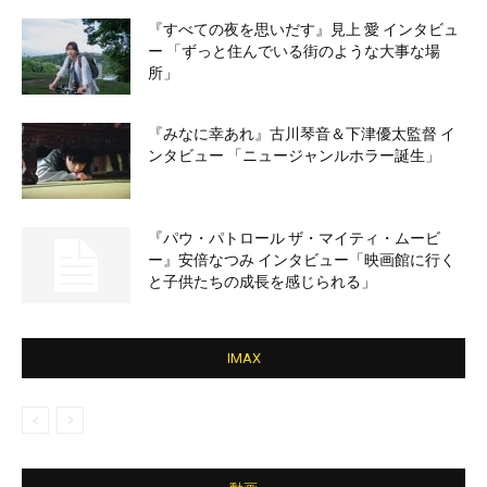
『すべての夜を思いだす』見上 愛 インタビュ
ー 「ずっと住んでいる街のような大事な場
所」
『みなに幸あれ』古川琴音＆下津優太監督 イ
ンタビュー 「ニュージャンルホラー誕生」
『パウ・パトロール ザ・マイティ・ムービ
ー』安倍なつみ インタビュー「映画館に行く
と子供たちの成長を感じられる」
IMAX