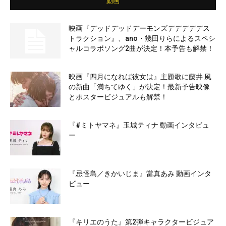
動画
映画『デッドデッドデーモンズデデデデデス
トラクション』、ano・幾田りらによるスペシ
ャルコラボソング2曲が決定！本予告も解禁！
映画『四月になれば彼女は』主題歌に藤井 風
の新曲「満ちてゆく」が決定！最新予告映像
とポスタービジュアルも解禁！
『#ミトヤマネ』玉城ティナ 動画インタビュ
ー
『忌怪島／きかいじま』當真あみ 動画インタ
ビュー
『キリエのうた』第2弾キャラクタービジュア