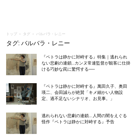
トップ
タグ
バルバラ・レニー
タグ: バルバラ・レニー
『ペトラは静かに対峙する』特集｜逃れられ
ない悲劇の連鎖…カンヌ常連監督が観客に仕掛
ける巧妙な罠に驚愕する──
『ペトラは静かに対峙する』萬田久子、奥田
瑛二、会田誠らが絶賛「キメ細かい人物設
定、過不足ないシナリオ、お見事。」
逃れられない悲劇の連鎖… 人間の闇をえぐる
怪作『ペトラは静かに対峙する』予告