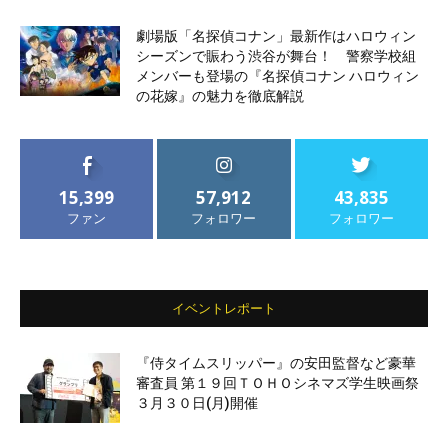
劇場版「名探偵コナン」最新作はハロウィン
シーズンで賑わう渋谷が舞台！ 警察学校組
メンバーも登場の『名探偵コナン ハロウィン
の花嫁』の魅力を徹底解説
15,399
57,912
43,835
ファン
フォロワー
フォロワー
イベントレポート
『侍タイムスリッパー』の安田監督など豪華
審査員 第１９回ＴＯＨＯシネマズ学生映画祭
３月３０日(月)開催