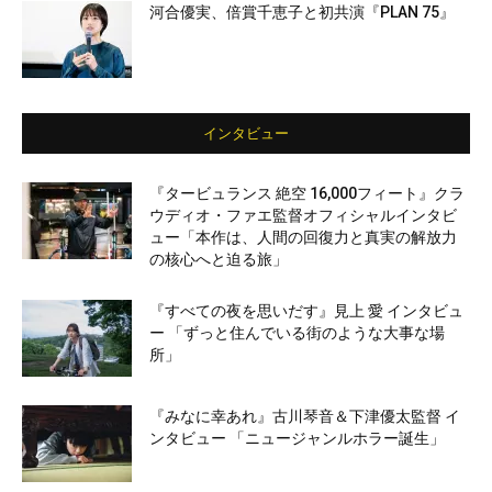
河合優実、倍賞千恵子と初共演『PLAN 75』
インタビュー
『タービュランス 絶空 16,000フィート』クラ
ウディオ・ファエ監督オフィシャルインタビ
ュー「本作は、人間の回復力と真実の解放力
の核心へと迫る旅」
『すべての夜を思いだす』見上 愛 インタビュ
ー 「ずっと住んでいる街のような大事な場
所」
『みなに幸あれ』古川琴音＆下津優太監督 イ
ンタビュー 「ニュージャンルホラー誕生」