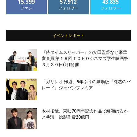
15,399
57,912
43,835
ファン
フォロワー
フォロワー
イベントレポート
『侍タイムスリッパー』の安田監督など豪華
審査員 第１９回ＴＯＨＯシネマズ学生映画祭
３月３０日(月)開催
「ガリレオ 帰還」9年ぶりの劇場版『沈黙のパ
レード』ジャパンプレミア
木村拓哉、東映70周年記念作品で綾瀬はるか
と共演 総製作費20億円