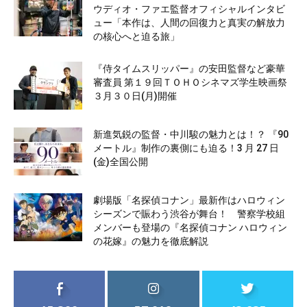
ウディオ・ファエ監督オフィシャルインタビ
ュー「本作は、人間の回復力と真実の解放力
の核心へと迫る旅」
『侍タイムスリッパー』の安田監督など豪華
審査員 第１９回ＴＯＨＯシネマズ学生映画祭
３月３０日(月)開催
新進気鋭の監督・中川駿の魅力とは！？ 『90
メートル』制作の裏側にも迫る！3 月 27 日
(金)全国公開
劇場版「名探偵コナン」最新作はハロウィン
シーズンで賑わう渋谷が舞台！ 警察学校組
メンバーも登場の『名探偵コナン ハロウィン
の花嫁』の魅力を徹底解説