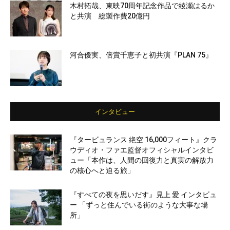
木村拓哉、東映70周年記念作品で綾瀬はるか
と共演 総製作費20億円
河合優実、倍賞千恵子と初共演『PLAN 75』
インタビュー
『タービュランス 絶空 16,000フィート』クラ
ウディオ・ファエ監督オフィシャルインタビ
ュー「本作は、人間の回復力と真実の解放力
の核心へと迫る旅」
『すべての夜を思いだす』見上 愛 インタビュ
ー 「ずっと住んでいる街のような大事な場
所」