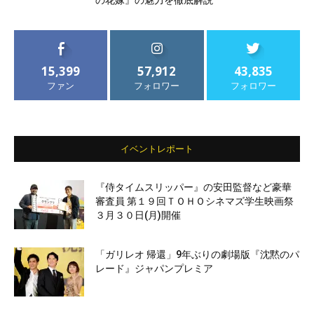
の花嫁』の魅力を徹底解説
15,399
57,912
43,835
ファン
フォロワー
フォロワー
イベントレポート
『侍タイムスリッパー』の安田監督など豪華
審査員 第１９回ＴＯＨＯシネマズ学生映画祭
３月３０日(月)開催
「ガリレオ 帰還」9年ぶりの劇場版『沈黙のパ
レード』ジャパンプレミア