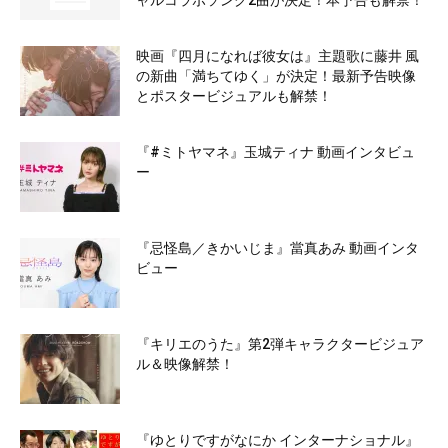
ャルコラボソング2曲が決定！本予告も解禁！
映画『四月になれば彼女は』主題歌に藤井 風
の新曲「満ちてゆく」が決定！最新予告映像
とポスタービジュアルも解禁！
『#ミトヤマネ』玉城ティナ 動画インタビュ
ー
『忌怪島／きかいじま』當真あみ 動画インタ
ビュー
『キリエのうた』第2弾キャラクタービジュア
ル＆映像解禁！
『ゆとりですがなにか インターナショナル』