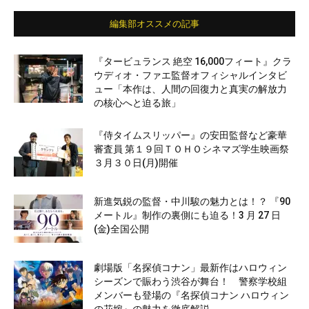
編集部オススメの記事
『タービュランス 絶空 16,000フィート』クラ
ウディオ・ファエ監督オフィシャルインタビ
ュー「本作は、人間の回復力と真実の解放力
の核心へと迫る旅」
『侍タイムスリッパー』の安田監督など豪華
審査員 第１９回ＴＯＨＯシネマズ学生映画祭
３月３０日(月)開催
新進気鋭の監督・中川駿の魅力とは！？ 『90
メートル』制作の裏側にも迫る！3 月 27 日
(金)全国公開
劇場版「名探偵コナン」最新作はハロウィン
シーズンで賑わう渋谷が舞台！ 警察学校組
メンバーも登場の『名探偵コナン ハロウィン