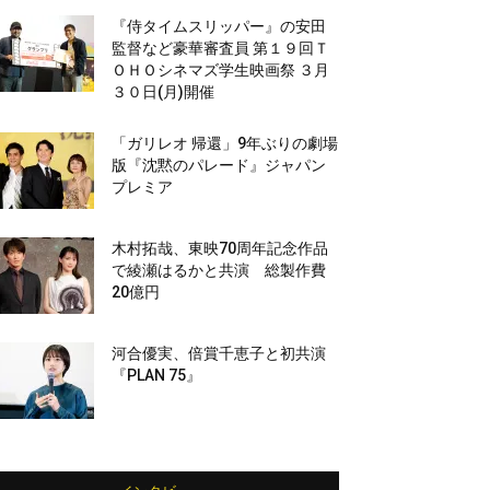
『侍タイムスリッパー』の安田
監督など豪華審査員 第１９回Ｔ
ＯＨＯシネマズ学生映画祭 ３月
３０日(月)開催
「ガリレオ 帰還」9年ぶりの劇場
版『沈黙のパレード』ジャパン
プレミア
木村拓哉、東映70周年記念作品
で綾瀬はるかと共演 総製作費
20億円
河合優実、倍賞千恵子と初共演
『PLAN 75』