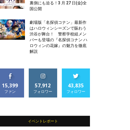
裏側にも迫る！3 月 27 日(金)全
国公開
劇場版「名探偵コナン」最新作
はハロウィンシーズンで賑わう
渋谷が舞台！ 警察学校組メン
バーも登場の『名探偵コナン ハ
ロウィンの花嫁』の魅力を徹底
解説
15,399
57,912
43,835
ファン
フォロワー
フォロワー
イベントレポート