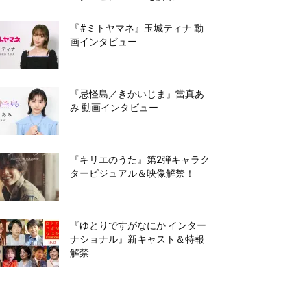
『#ミトヤマネ』玉城ティナ 動
画インタビュー
『忌怪島／きかいじま』當真あ
み 動画インタビュー
『キリエのうた』第2弾キャラク
タービジュアル＆映像解禁！
『ゆとりですがなにか インター
ナショナル』新キャスト＆特報
解禁