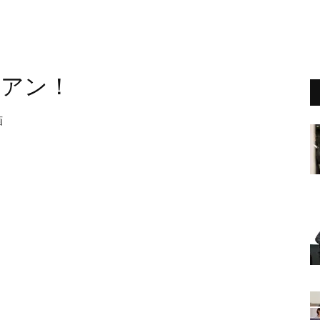
、アン！
画
ュ