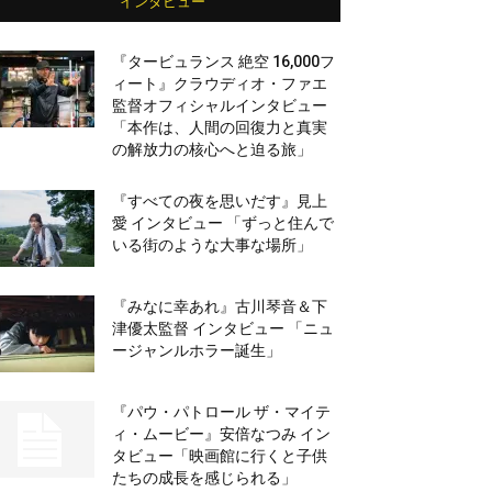
インタビュー
『タービュランス 絶空 16,000フ
ィート』クラウディオ・ファエ
監督オフィシャルインタビュー
「本作は、人間の回復力と真実
の解放力の核心へと迫る旅」
『すべての夜を思いだす』見上
愛 インタビュー 「ずっと住んで
いる街のような大事な場所」
『みなに幸あれ』古川琴音＆下
津優太監督 インタビュー 「ニュ
ージャンルホラー誕生」
『パウ・パトロール ザ・マイテ
ィ・ムービー』安倍なつみ イン
タビュー「映画館に行くと子供
たちの成長を感じられる」