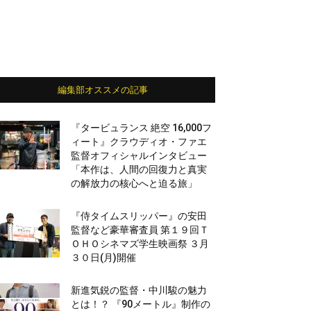
編集部オススメの記事
『タービュランス 絶空 16,000フ
ィート』クラウディオ・ファエ
監督オフィシャルインタビュー
「本作は、人間の回復力と真実
の解放力の核心へと迫る旅」
『侍タイムスリッパー』の安田
監督など豪華審査員 第１９回Ｔ
ＯＨＯシネマズ学生映画祭 ３月
３０日(月)開催
新進気鋭の監督・中川駿の魅力
とは！？ 『90メートル』制作の