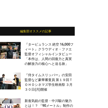
編集部オススメの記事
『タービュランス 絶空 16,000フ
ィート』クラウディオ・ファエ
監督オフィシャルインタビュー
「本作は、人間の回復力と真実
の解放力の核心へと迫る旅」
『侍タイムスリッパー』の安田
監督など豪華審査員 第１９回Ｔ
ＯＨＯシネマズ学生映画祭 ３月
３０日(月)開催
新進気鋭の監督・中川駿の魅力
とは！？ 『90メートル』制作の