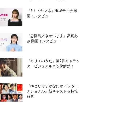
『#ミトヤマネ』玉城ティナ 動
画インタビュー
『忌怪島／きかいじま』當真あ
み 動画インタビュー
『キリエのうた』第2弾キャラク
タービジュアル＆映像解禁！
『ゆとりですがなにか インター
ナショナル』新キャスト＆特報
解禁