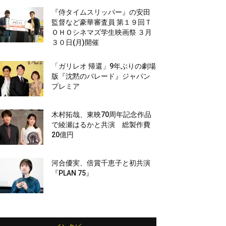
『侍タイムスリッパー』の安田
監督など豪華審査員 第１９回Ｔ
ＯＨＯシネマズ学生映画祭 ３月
３０日(月)開催
「ガリレオ 帰還」9年ぶりの劇場
版『沈黙のパレード』ジャパン
プレミア
木村拓哉、東映70周年記念作品
で綾瀬はるかと共演 総製作費
20億円
河合優実、倍賞千恵子と初共演
『PLAN 75』