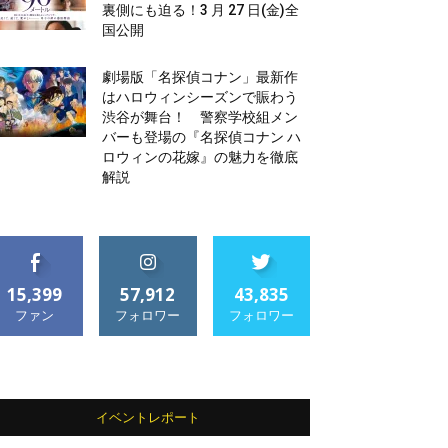
裏側にも迫る！3 月 27 日(金)全
国公開
劇場版「名探偵コナン」最新作
はハロウィンシーズンで賑わう
渋谷が舞台！ 警察学校組メン
バーも登場の『名探偵コナン ハ
ロウィンの花嫁』の魅力を徹底
解説
15,399
57,912
43,835
ファン
フォロワー
フォロワー
イベントレポート