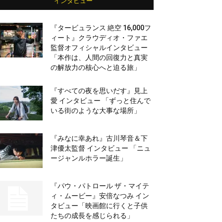
インタビュー
『タービュランス 絶空 16,000フ
ィート』クラウディオ・ファエ
監督オフィシャルインタビュー
「本作は、人間の回復力と真実
の解放力の核心へと迫る旅」
『すべての夜を思いだす』見上
愛 インタビュー 「ずっと住んで
いる街のような大事な場所」
『みなに幸あれ』古川琴音＆下
津優太監督 インタビュー 「ニュ
ージャンルホラー誕生」
『パウ・パトロール ザ・マイテ
ィ・ムービー』安倍なつみ イン
タビュー「映画館に行くと子供
たちの成長を感じられる」