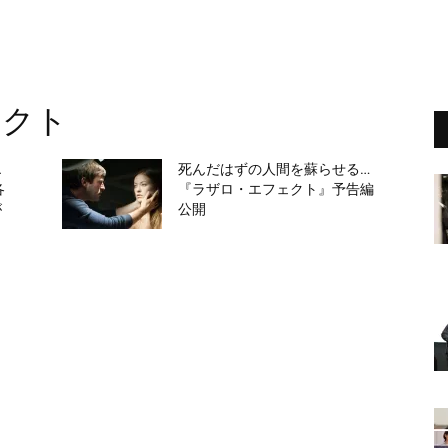
ェクト
エ
死んだはずの人間を蘇らせる…
各
『ラザロ・エフェクト』予告編
が
公開