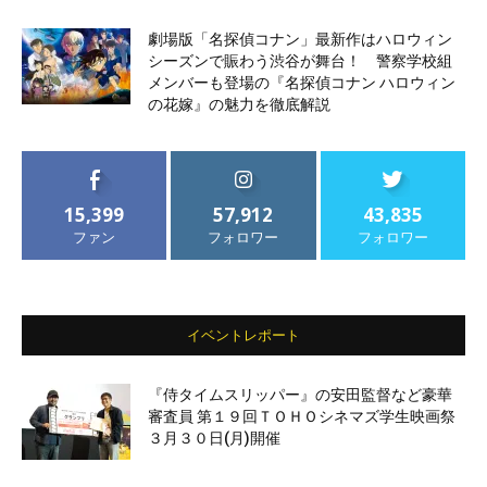
劇場版「名探偵コナン」最新作はハロウィン
シーズンで賑わう渋谷が舞台！ 警察学校組
メンバーも登場の『名探偵コナン ハロウィン
の花嫁』の魅力を徹底解説
15,399
57,912
43,835
ファン
フォロワー
フォロワー
イベントレポート
『侍タイムスリッパー』の安田監督など豪華
審査員 第１９回ＴＯＨＯシネマズ学生映画祭
３月３０日(月)開催