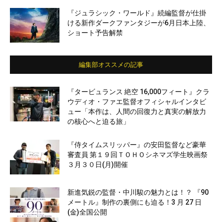
『ジュラシック・ワールド』続編監督が仕掛
ける新作ダークファンタジーが6月日本上陸、
ショート予告解禁
編集部オススメの記事
『タービュランス 絶空 16,000フィート』クラ
ウディオ・ファエ監督オフィシャルインタビ
ュー「本作は、人間の回復力と真実の解放力
の核心へと迫る旅」
『侍タイムスリッパー』の安田監督など豪華
審査員 第１９回ＴＯＨＯシネマズ学生映画祭
３月３０日(月)開催
新進気鋭の監督・中川駿の魅力とは！？ 『90
メートル』制作の裏側にも迫る！3 月 27 日
(金)全国公開