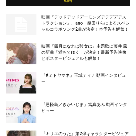
動画
映画『デッドデッドデーモンズデデデデデス
トラクション』、ano・幾田りらによるスペシ
ャルコラボソング2曲が決定！本予告も解禁！
映画『四月になれば彼女は』主題歌に藤井 風
の新曲「満ちてゆく」が決定！最新予告映像
とポスタービジュアルも解禁！
『#ミトヤマネ』玉城ティナ 動画インタビュ
ー
『忌怪島／きかいじま』當真あみ 動画インタ
ビュー
『キリエのうた』第2弾キャラクタービジュア