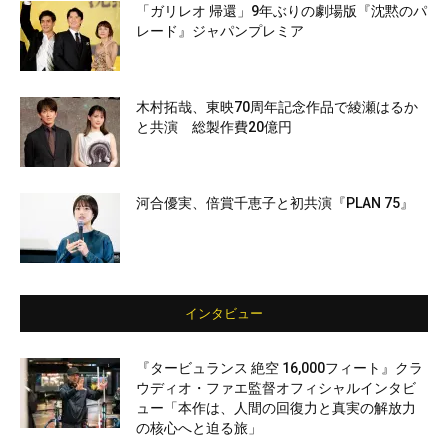
「ガリレオ 帰還」9年ぶりの劇場版『沈黙のパ
レード』ジャパンプレミア
木村拓哉、東映70周年記念作品で綾瀬はるか
と共演 総製作費20億円
河合優実、倍賞千恵子と初共演『PLAN 75』
インタビュー
『タービュランス 絶空 16,000フィート』クラ
ウディオ・ファエ監督オフィシャルインタビ
ュー「本作は、人間の回復力と真実の解放力
の核心へと迫る旅」