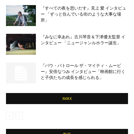
『すべての夜を思いだす』見上 愛 インタビュ
ー 「ずっと住んでいる街のような大事な場
所」
『みなに幸あれ』古川琴音＆下津優太監督 イ
ンタビュー 「ニュージャンルホラー誕生」
『パウ・パトロール ザ・マイティ・ムービ
ー』安倍なつみ インタビュー「映画館に行く
と子供たちの成長を感じられる」
IMAX