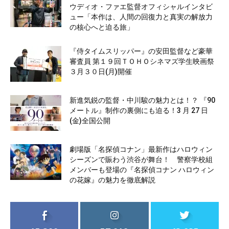
ウディオ・ファエ監督オフィシャルインタビ
ュー「本作は、人間の回復力と真実の解放力
の核心へと迫る旅」
『侍タイムスリッパー』の安田監督など豪華
審査員 第１９回ＴＯＨＯシネマズ学生映画祭
３月３０日(月)開催
新進気鋭の監督・中川駿の魅力とは！？ 『90
メートル』制作の裏側にも迫る！3 月 27 日
(金)全国公開
劇場版「名探偵コナン」最新作はハロウィン
シーズンで賑わう渋谷が舞台！ 警察学校組
メンバーも登場の『名探偵コナン ハロウィン
の花嫁』の魅力を徹底解説