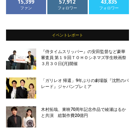
15,399
57,912
43,835
ファン
フォロワー
フォロワー
イベントレポート
『侍タイムスリッパー』の安田監督など豪華
審査員 第１９回ＴＯＨＯシネマズ学生映画祭
３月３０日(月)開催
「ガリレオ 帰還」9年ぶりの劇場版『沈黙のパ
レード』ジャパンプレミア
木村拓哉、東映70周年記念作品で綾瀬はるか
と共演 総製作費20億円