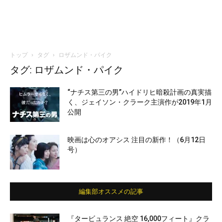
トップ
タグ
ロザムンド・パイク
タグ: ロザムンド・パイク
“ナチス第三の男”ハイドリヒ暗殺計画の真実描
く、ジェイソン・クラーク主演作が2019年1月
公開
映画は心のオアシス 注目の新作！（6月12日
号）
編集部オススメの記事
『タービュランス 絶空 16,000フィート』クラ