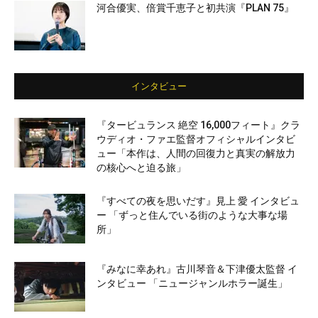
河合優実、倍賞千恵子と初共演『PLAN 75』
インタビュー
『タービュランス 絶空 16,000フィート』クラ
ウディオ・ファエ監督オフィシャルインタビ
ュー「本作は、人間の回復力と真実の解放力
の核心へと迫る旅」
『すべての夜を思いだす』見上 愛 インタビュ
ー 「ずっと住んでいる街のような大事な場
所」
『みなに幸あれ』古川琴音＆下津優太監督 イ
ンタビュー 「ニュージャンルホラー誕生」