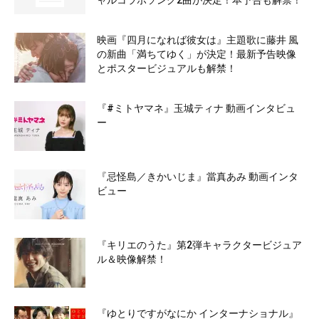
ャルコラボソング2曲が決定！本予告も解禁！
映画『四月になれば彼女は』主題歌に藤井 風
の新曲「満ちてゆく」が決定！最新予告映像
とポスタービジュアルも解禁！
『#ミトヤマネ』玉城ティナ 動画インタビュ
ー
『忌怪島／きかいじま』當真あみ 動画インタ
ビュー
『キリエのうた』第2弾キャラクタービジュア
ル＆映像解禁！
『ゆとりですがなにか インターナショナル』