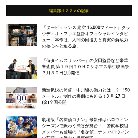
編集部オススメの記事
『タービュランス 絶空 16,000フィート』クラ
ウディオ・ファエ監督オフィシャルインタビ
ュー「本作は、人間の回復力と真実の解放力
の核心へと迫る旅」
『侍タイムスリッパー』の安田監督など豪華
審査員 第１９回ＴＯＨＯシネマズ学生映画祭
３月３０日(月)開催
新進気鋭の監督・中川駿の魅力とは！？ 『90
メートル』制作の裏側にも迫る！3 月 27 日
(金)全国公開
劇場版「名探偵コナン」最新作はハロウィン
シーズンで賑わう渋谷が舞台！ 警察学校組
メンバーも登場の『名探偵コナン ハロウィン