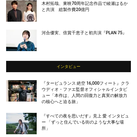
木村拓哉、東映70周年記念作品で綾瀬はるか
と共演 総製作費20億円
河合優実、倍賞千恵子と初共演『PLAN 75』
インタビュー
『タービュランス 絶空 16,000フィート』クラ
ウディオ・ファエ監督オフィシャルインタビ
ュー「本作は、人間の回復力と真実の解放力
の核心へと迫る旅」
『すべての夜を思いだす』見上 愛 インタビュ
ー 「ずっと住んでいる街のような大事な場
所」