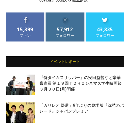
の花嫁』の魅力を徹底解説
15,399
57,912
43,835
ファン
フォロワー
フォロワー
イベントレポート
『侍タイムスリッパー』の安田監督など豪華
審査員 第１９回ＴＯＨＯシネマズ学生映画祭
３月３０日(月)開催
「ガリレオ 帰還」9年ぶりの劇場版『沈黙のパ
レード』ジャパンプレミア