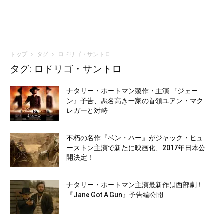
トップ
タグ
ロドリゴ・サントロ
タグ: ロドリゴ・サントロ
ナタリー・ポートマン製作・主演 『ジェー
ン』予告、悪名高き一家の首領ユアン・マク
レガーと対峙
不朽の名作『ベン・ハー』がジャック・ヒュ
ーストン主演で新たに映画化、2017年日本公
開決定！
ナタリー・ポートマン主演最新作は西部劇！
『Jane Got A Gun』予告編公開