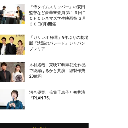
『侍タイムスリッパー』の安田
監督など豪華審査員 第１９回Ｔ
ＯＨＯシネマズ学生映画祭 ３月
３０日(月)開催
「ガリレオ 帰還」9年ぶりの劇場
版『沈黙のパレード』ジャパン
プレミア
木村拓哉、東映70周年記念作品
で綾瀬はるかと共演 総製作費
20億円
河合優実、倍賞千恵子と初共演
『PLAN 75』