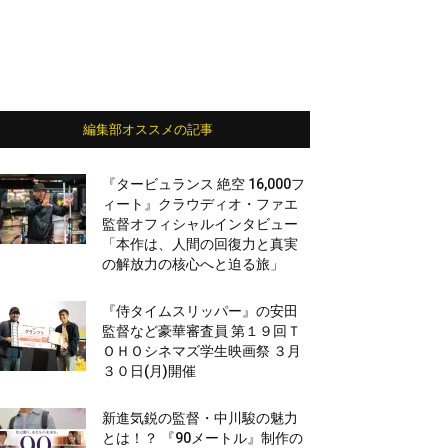
編集部オススメの記事
『タービュランス 絶空 16,000フ
ィート』クラウディオ・ファエ
監督オフィシャルインタビュー
「本作は、人間の回復力と真実
の解放力の核心へと迫る旅」
『侍タイムスリッパー』の安田
監督など豪華審査員 第１９回Ｔ
ＯＨＯシネマズ学生映画祭 ３月
３０日(月)開催
新進気鋭の監督・中川駿の魅力
とは！？ 『90メートル』制作の