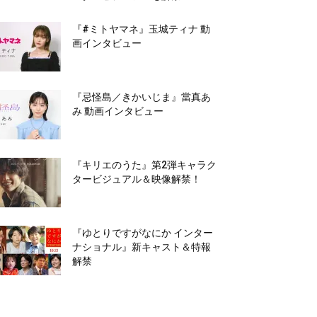
『#ミトヤマネ』玉城ティナ 動
画インタビュー
『忌怪島／きかいじま』當真あ
み 動画インタビュー
『キリエのうた』第2弾キャラク
タービジュアル＆映像解禁！
『ゆとりですがなにか インター
ナショナル』新キャスト＆特報
解禁