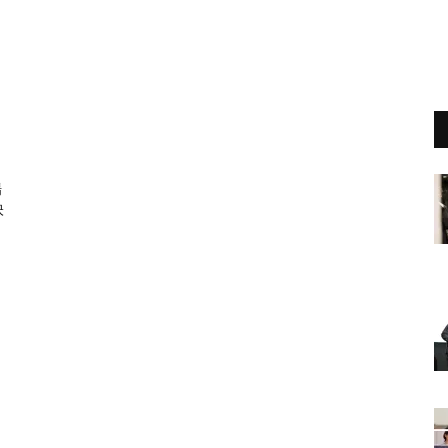
と
場
映