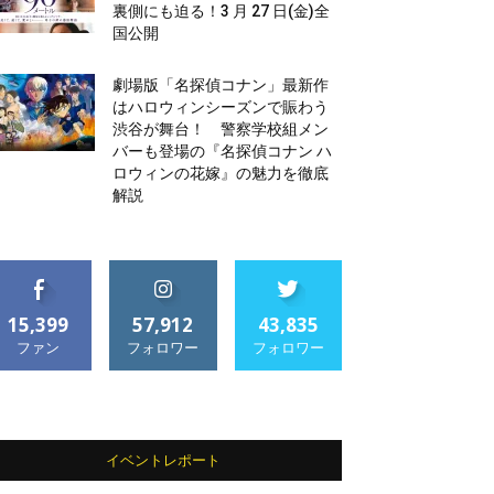
裏側にも迫る！3 月 27 日(金)全
国公開
劇場版「名探偵コナン」最新作
はハロウィンシーズンで賑わう
渋谷が舞台！ 警察学校組メン
バーも登場の『名探偵コナン ハ
ロウィンの花嫁』の魅力を徹底
解説
15,399
57,912
43,835
ファン
フォロワー
フォロワー
イベントレポート