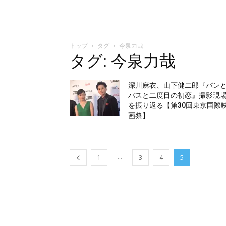
トップ
タグ
今泉力哉
タグ: 今泉力哉
深川麻衣、山下健二郎『パン
バスと二度目の初恋』撮影現
を振り返る【第30回東京国際
画祭】
...
1
3
4
5