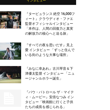
インタビュー
『タービュランス 絶空 16,000フ
ィート』クラウディオ・ファエ
監督オフィシャルインタビュー
「本作は、人間の回復力と真実
の解放力の核心へと迫る旅」
『すべての夜を思いだす』見上
愛 インタビュー 「ずっと住んで
いる街のような大事な場所」
『みなに幸あれ』古川琴音＆下
津優太監督 インタビュー 「ニュ
ージャンルホラー誕生」
『パウ・パトロール ザ・マイテ
ィ・ムービー』安倍なつみ イン
タビュー「映画館に行くと子供
たちの成長を感じられる」