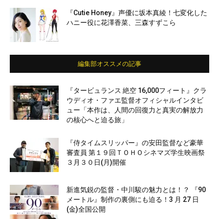
『Cutie Honey』声優に坂本真綾！七変化した
ハニー役に花澤香菜、三森すずこら
編集部オススメの記事
『タービュランス 絶空 16,000フィート』クラ
ウディオ・ファエ監督オフィシャルインタビ
ュー「本作は、人間の回復力と真実の解放力
の核心へと迫る旅」
『侍タイムスリッパー』の安田監督など豪華
審査員 第１９回ＴＯＨＯシネマズ学生映画祭
３月３０日(月)開催
新進気鋭の監督・中川駿の魅力とは！？ 『90
メートル』制作の裏側にも迫る！3 月 27 日
(金)全国公開