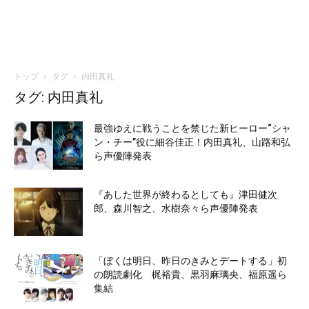
トップ
タグ
内田真礼
タグ: 内田真礼
最強ゆえに戦うことを禁じた新ヒーロー“シャ
ン・チー”役に細谷佳正！内田真礼、山路和弘
ら声優陣発表
『あした世界が終わるとしても』津田健次
郎、森川智之、水樹奈々ら声優陣発表
「ぼくは明日、昨日のきみとデートする」初
の朗読劇化 梶裕貴、黒羽麻璃央、福原遥ら
集結