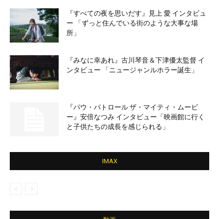
『すべての夜を思いだす』見上 愛 インタビュ
ー 「ずっと住んでいる街のような大事な場
所」
『みなに幸あれ』古川琴音＆下津優太監督 イ
ンタビュー 「ニュージャンルホラー誕生」
『パウ・パトロール ザ・マイティ・ムービ
ー』安倍なつみ インタビュー「映画館に行く
と子供たちの成長を感じられる」
IMAX