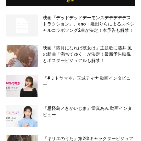
動画
映画『デッドデッドデーモンズデデデデデス
トラクション』、ano・幾田りらによるスペシ
ャルコラボソング2曲が決定！本予告も解禁！
映画『四月になれば彼女は』主題歌に藤井 風
の新曲「満ちてゆく」が決定！最新予告映像
とポスタービジュアルも解禁！
『#ミトヤマネ』玉城ティナ 動画インタビュ
ー
『忌怪島／きかいじま』當真あみ 動画インタ
ビュー
『キリエのうた』第2弾キャラクタービジュア