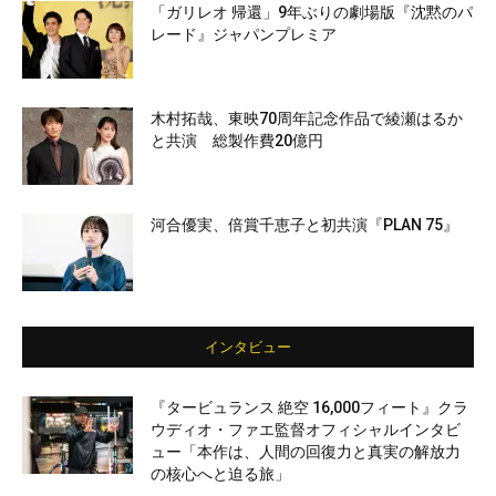
「ガリレオ 帰還」9年ぶりの劇場版『沈黙のパ
レード』ジャパンプレミア
木村拓哉、東映70周年記念作品で綾瀬はるか
と共演 総製作費20億円
河合優実、倍賞千恵子と初共演『PLAN 75』
インタビュー
『タービュランス 絶空 16,000フィート』クラ
ウディオ・ファエ監督オフィシャルインタビ
ュー「本作は、人間の回復力と真実の解放力
の核心へと迫る旅」