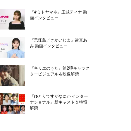
『#ミトヤマネ』玉城ティナ 動
画インタビュー
『忌怪島／きかいじま』當真あ
み 動画インタビュー
『キリエのうた』第2弾キャラク
タービジュアル＆映像解禁！
『ゆとりですがなにか インター
ナショナル』新キャスト＆特報
解禁