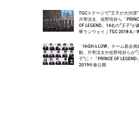
TGCステージで“王子が大渋滞”
片寄涼太、佐野玲於ら「PRINC
OF LEGEND」14名の“王子”が
華ランウェイ｜TGC 2018 A／
「HiGH＆LOW」チーム新企画
動、片寄涼太や佐野玲於らが“
子”に！『PRINCE OF LEGEND
2019年春公開