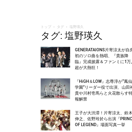
トップ
タグ
塩野瑛久
タグ: 塩野瑛久
GENERATAIONS片寄涼太が自
初のソロ曲を熱唱、『貴族降
臨』完成披露＆ファンミに1万
超が大熱狂！
『HiGH＆LOW』志尊淳が“鳳
学園”リーダー役で出演、山田
貴や川村壱馬らと火花散らす
報解禁
王子が大渋滞！片寄涼太、鈴
伸之、佐野玲於ら出演『PRINC
OF LEGEND』場面写真一挙