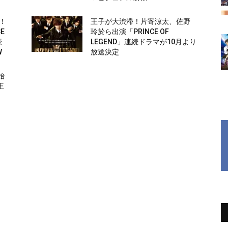
！
王子が大渋滞！片寄涼太、佐野
E
玲於ら出演「PRINCE OF
豪
LEGEND」連続ドラマが10月より
W
放送決定
始
王
』