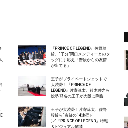
身
『PRINCE OF LEGEND』佐野玲
於、“子分”関口メンディーとのタ
人
ッグに手応え「普段からの友情
が出てる」
仙
王子がプライベートジェットで
裕
大渋滞！『PRINCE OF
特
LEGEND』片寄涼太、鈴木伸之ら
総勢13名の王子が大阪に降臨
木
王子が大渋滞！片寄涼太、佐野
E
玲於ら“奇跡の14連壁ド
ン”『PRINCE OF LEGEND』特報
＆ビジュアル解禁