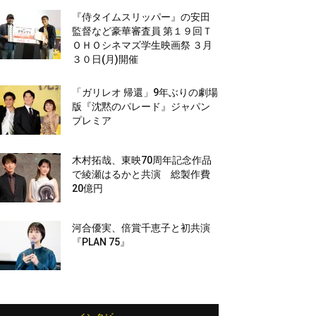
『侍タイムスリッパー』の安田
監督など豪華審査員 第１９回Ｔ
ＯＨＯシネマズ学生映画祭 ３月
３０日(月)開催
「ガリレオ 帰還」9年ぶりの劇場
版『沈黙のパレード』ジャパン
プレミア
木村拓哉、東映70周年記念作品
で綾瀬はるかと共演 総製作費
20億円
河合優実、倍賞千恵子と初共演
『PLAN 75』