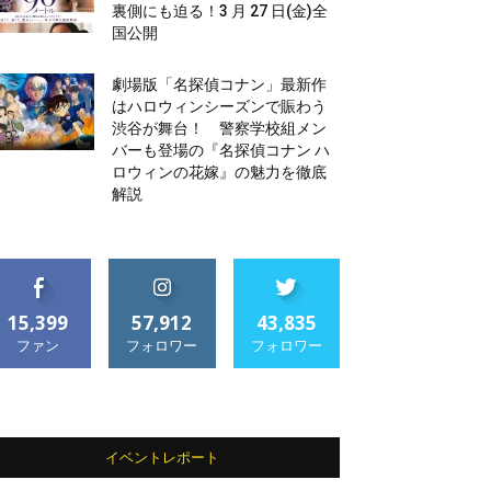
裏側にも迫る！3 月 27 日(金)全
国公開
劇場版「名探偵コナン」最新作
はハロウィンシーズンで賑わう
渋谷が舞台！ 警察学校組メン
バーも登場の『名探偵コナン ハ
ロウィンの花嫁』の魅力を徹底
解説
15,399
57,912
43,835
ファン
フォロワー
フォロワー
イベントレポート