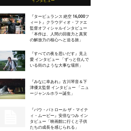
インタビュー
『タービュランス 絶空 16,000フ
ィート』クラウディオ・ファエ
監督オフィシャルインタビュー
「本作は、人間の回復力と真実
の解放力の核心へと迫る旅」
『すべての夜を思いだす』見上
愛 インタビュー 「ずっと住んで
いる街のような大事な場所」
『みなに幸あれ』古川琴音＆下
津優太監督 インタビュー 「ニュ
ージャンルホラー誕生」
『パウ・パトロール ザ・マイテ
ィ・ムービー』安倍なつみ イン
タビュー「映画館に行くと子供
たちの成長を感じられる」