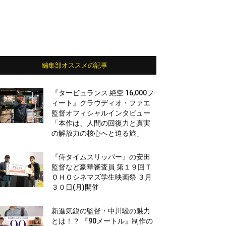
編集部オススメの記事
『タービュランス 絶空 16,000フ
ィート』クラウディオ・ファエ
監督オフィシャルインタビュー
「本作は、人間の回復力と真実
の解放力の核心へと迫る旅」
『侍タイムスリッパー』の安田
監督など豪華審査員 第１９回Ｔ
ＯＨＯシネマズ学生映画祭 ３月
３０日(月)開催
新進気鋭の監督・中川駿の魅力
とは！？ 『90メートル』制作の