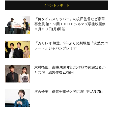
イベントレポート
『侍タイムスリッパー』の安田監督など豪華
審査員 第１９回ＴＯＨＯシネマズ学生映画祭
３月３０日(月)開催
「ガリレオ 帰還」9年ぶりの劇場版『沈黙のパ
レード』ジャパンプレミア
木村拓哉、東映70周年記念作品で綾瀬はるか
と共演 総製作費20億円
河合優実、倍賞千恵子と初共演『PLAN 75』