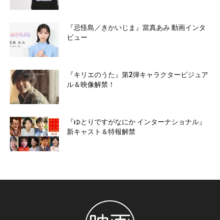
『忌怪島／きかいじま』當真あみ 動画インタ
ビュー
『キリエのうた』第2弾キャラクタービジュア
ル＆映像解禁！
『ゆとりですがなにか インターナショナル』
新キャスト＆特報解禁