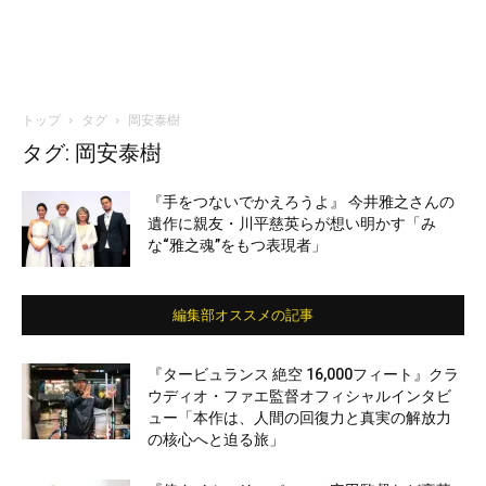
トップ
タグ
岡安泰樹
タグ: 岡安泰樹
『手をつないでかえろうよ』 今井雅之さんの
遺作に親友・川平慈英らが想い明かす「み
な“雅之魂”をもつ表現者」
編集部オススメの記事
『タービュランス 絶空 16,000フィート』クラ
ウディオ・ファエ監督オフィシャルインタビ
ュー「本作は、人間の回復力と真実の解放力
の核心へと迫る旅」