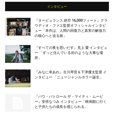
インタビュー
『タービュランス 絶空 16,000フィート』クラ
ウディオ・ファエ監督オフィシャルインタビ
ュー「本作は、人間の回復力と真実の解放力
の核心へと迫る旅」
『すべての夜を思いだす』見上 愛 インタビュ
ー 「ずっと住んでいる街のような大事な場
所」
『みなに幸あれ』古川琴音＆下津優太監督 イ
ンタビュー 「ニュージャンルホラー誕生」
『パウ・パトロール ザ・マイティ・ムービ
ー』安倍なつみ インタビュー「映画館に行く
と子供たちの成長を感じられる」