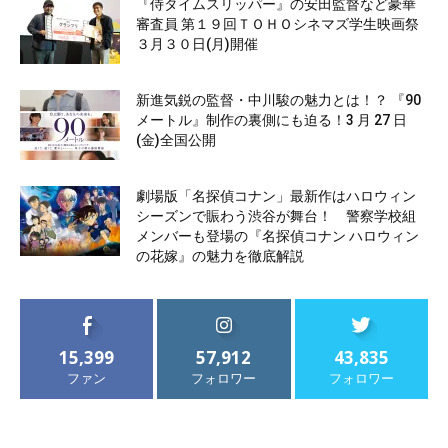
『侍タイムスリッパー』の安田監督など豪華
審査員 第１９回ＴＯＨＯシネマズ学生映画祭
３月３０日(月)開催
新進気鋭の監督・中川駿の魅力とは！？ 『90
メートル』制作の裏側にも迫る！3 月 27 日
(金)全国公開
劇場版「名探偵コナン」最新作はハロウィン
シーズンで賑わう渋谷が舞台！ 警察学校組
メンバーも登場の『名探偵コナン ハロウィン
の花嫁』の魅力を徹底解説
15,399
57,912
43,835
ファン
フォロワー
フォロワー