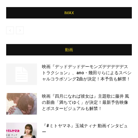
IMAX
動画
映画『デッドデッドデーモンズデデデデデス
トラクション』、ano・幾田りらによるスペシ
ャルコラボソング2曲が決定！本予告も解禁！
映画『四月になれば彼女は』主題歌に藤井 風
の新曲「満ちてゆく」が決定！最新予告映像
とポスタービジュアルも解禁！
『#ミトヤマネ』玉城ティナ 動画インタビュ
ー