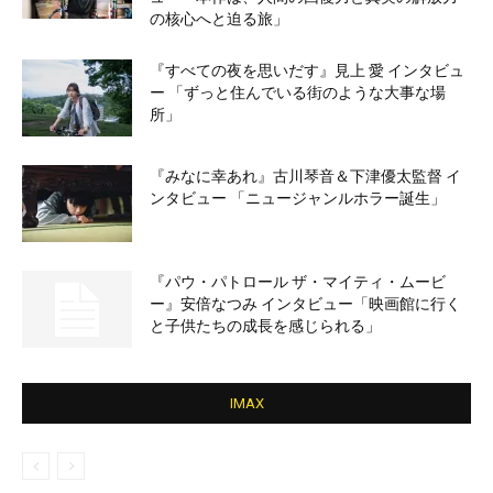
の核心へと迫る旅」
『すべての夜を思いだす』見上 愛 インタビュ
ー 「ずっと住んでいる街のような大事な場
所」
『みなに幸あれ』古川琴音＆下津優太監督 イ
ンタビュー 「ニュージャンルホラー誕生」
『パウ・パトロール ザ・マイティ・ムービ
ー』安倍なつみ インタビュー「映画館に行く
と子供たちの成長を感じられる」
IMAX