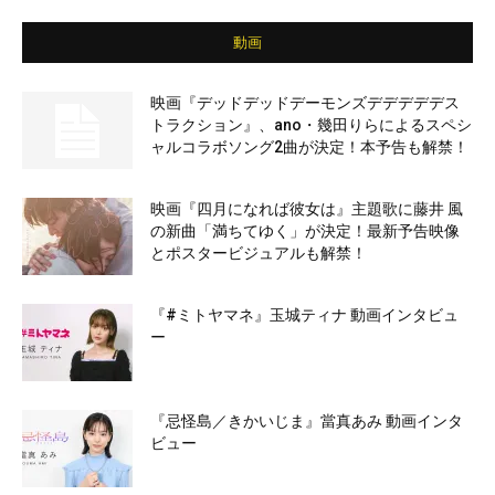
動画
映画『デッドデッドデーモンズデデデデデス
トラクション』、ano・幾田りらによるスペシ
ャルコラボソング2曲が決定！本予告も解禁！
映画『四月になれば彼女は』主題歌に藤井 風
の新曲「満ちてゆく」が決定！最新予告映像
とポスタービジュアルも解禁！
『#ミトヤマネ』玉城ティナ 動画インタビュ
ー
『忌怪島／きかいじま』當真あみ 動画インタ
ビュー