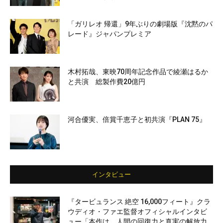
「ガリレオ 帰還」9年ぶりの劇場版『沈黙のパ
レード』ジャパンプレミア
木村拓哉、東映70周年記念作品で綾瀬はるか
と共演 総製作費20億円
河合優実、倍賞千恵子と初共演『PLAN 75』
インタビュー
『タービュランス 絶空 16,000フィート』クラ
ウディオ・ファエ監督オフィシャルインタビ
ュー「本作は、人間の回復力と真実の解放力