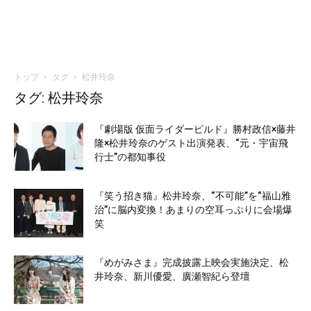
トップ
タグ
松井玲奈
タグ: 松井玲奈
『劇場版 仮面ライダービルド』勝村政信×藤井
隆×松井玲奈のゲスト出演発表、“元・宇宙飛
行士”の都知事役
『笑う招き猫』松井玲奈、“不可能”を“福山雅
治”に脳内変換！あまりの空耳っぷりに会場爆
笑
『めがみさま』完成披露上映会実施決定、松
井玲奈、新川優愛、廣瀬智紀ら登壇