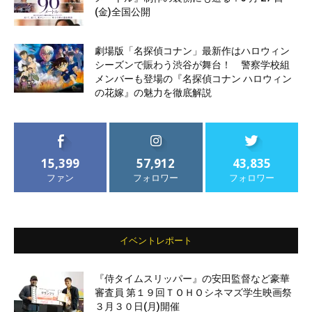
(金)全国公開
劇場版「名探偵コナン」最新作はハロウィン
シーズンで賑わう渋谷が舞台！ 警察学校組
メンバーも登場の『名探偵コナン ハロウィン
の花嫁』の魅力を徹底解説
15,399
57,912
43,835
ファン
フォロワー
フォロワー
イベントレポート
『侍タイムスリッパー』の安田監督など豪華
審査員 第１９回ＴＯＨＯシネマズ学生映画祭
３月３０日(月)開催