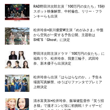
RAD野田洋次郎主演「100万円の女たち」15秒
スポット映像解禁、中村倫也、リリー・フラ
ンキーらも出演
松井玲奈×新川優愛W主演『めがみさま』中盤
から空気が一変する予告公開、主題歌は
SHE‘S「Ghost」に決定
野田洋次郎主演ドラマ「100万円の女たち」に
福島リラ、松井玲奈、我妻三輪子、武田玲
奈、新木優子ら出演決定
松井玲奈ら出演『はらはらなのか。』予告＆
場面写真解禁、ゆうばりファンタでプレミア
上映決定
清水富美加×松井玲奈、飯塚健監督作『笑う招
き猫』で漫才コンビ役に初挑戦！ティザービ