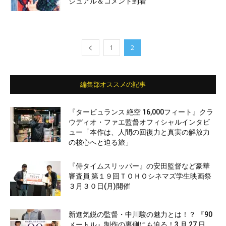
ジュアル＆コメント到着
1
2
編集部オススメの記事
『タービュランス 絶空 16,000フィート』クラ
ウディオ・ファエ監督オフィシャルインタビ
ュー「本作は、人間の回復力と真実の解放力
の核心へと迫る旅」
『侍タイムスリッパー』の安田監督など豪華
審査員 第１９回ＴＯＨＯシネマズ学生映画祭
３月３０日(月)開催
新進気鋭の監督・中川駿の魅力とは！？ 『90
メートル』制作の裏側にも迫る！3 月 27 日