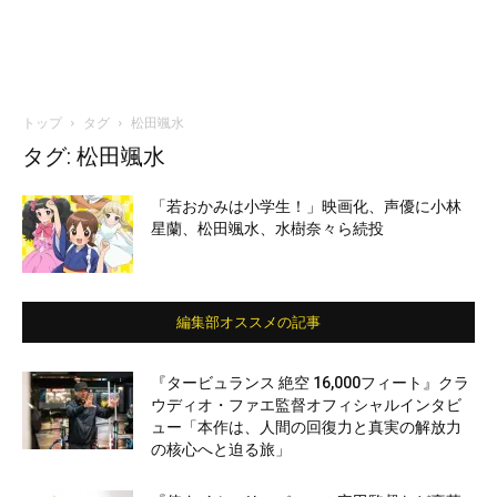
トップ
タグ
松田颯水
タグ: 松田颯水
「若おかみは小学生！」映画化、声優に小林
星蘭、松田颯水、水樹奈々ら続投
編集部オススメの記事
『タービュランス 絶空 16,000フィート』クラ
ウディオ・ファエ監督オフィシャルインタビ
ュー「本作は、人間の回復力と真実の解放力
の核心へと迫る旅」