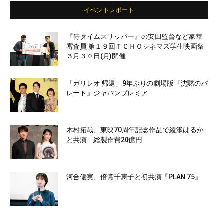
イベントレポート
『侍タイムスリッパー』の安田監督など豪華
審査員 第１９回ＴＯＨＯシネマズ学生映画祭
３月３０日(月)開催
「ガリレオ 帰還」9年ぶりの劇場版『沈黙のパ
レード』ジャパンプレミア
木村拓哉、東映70周年記念作品で綾瀬はるか
と共演 総製作費20億円
河合優実、倍賞千恵子と初共演『PLAN 75』