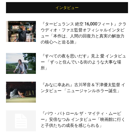
インタビュー
『タービュランス 絶空 16,000フィート』クラ
ウディオ・ファエ監督オフィシャルインタビ
ュー「本作は、人間の回復力と真実の解放力
の核心へと迫る旅」
『すべての夜を思いだす』見上 愛 インタビュ
ー 「ずっと住んでいる街のような大事な場
所」
『みなに幸あれ』古川琴音＆下津優太監督 イ
ンタビュー 「ニュージャンルホラー誕生」
『パウ・パトロール ザ・マイティ・ムービ
ー』安倍なつみ インタビュー「映画館に行く
と子供たちの成長を感じられる」