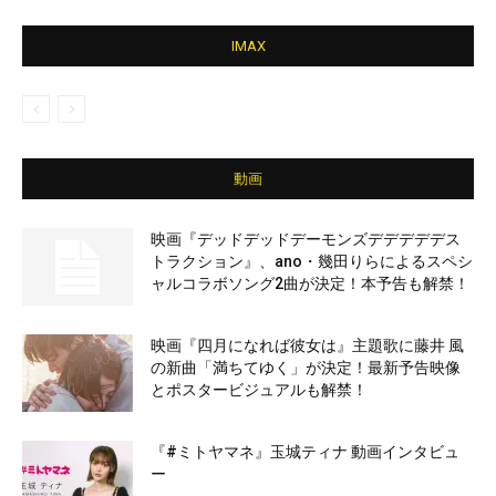
IMAX
動画
映画『デッドデッドデーモンズデデデデデス
トラクション』、ano・幾田りらによるスペシ
ャルコラボソング2曲が決定！本予告も解禁！
映画『四月になれば彼女は』主題歌に藤井 風
の新曲「満ちてゆく」が決定！最新予告映像
とポスタービジュアルも解禁！
『#ミトヤマネ』玉城ティナ 動画インタビュ
ー