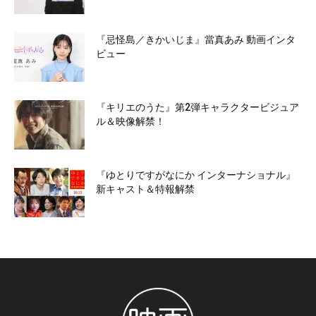
『忌怪島／きかいじま』當真あみ 動画インタ
ビュー
『キリエのうた』第2弾キャラクタービジュア
ル＆映像解禁！
『ゆとりですがなにか インターナショナル』
新キャスト＆特報解禁