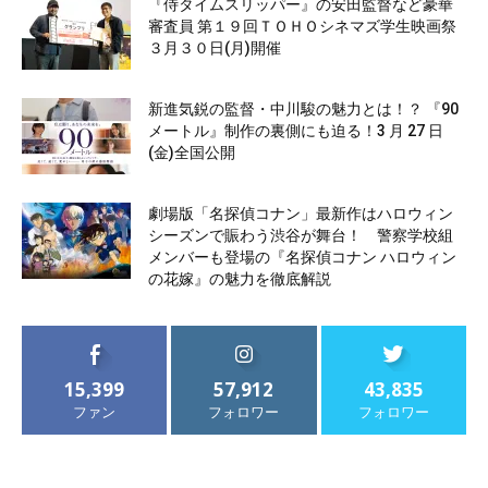
『侍タイムスリッパー』の安田監督など豪華
審査員 第１９回ＴＯＨＯシネマズ学生映画祭
３月３０日(月)開催
新進気鋭の監督・中川駿の魅力とは！？ 『90
メートル』制作の裏側にも迫る！3 月 27 日
(金)全国公開
劇場版「名探偵コナン」最新作はハロウィン
シーズンで賑わう渋谷が舞台！ 警察学校組
メンバーも登場の『名探偵コナン ハロウィン
の花嫁』の魅力を徹底解説
15,399
57,912
43,835
ファン
フォロワー
フォロワー