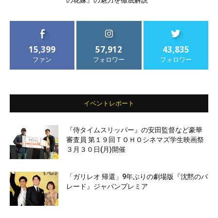
の花嫁』の魅力を徹底解説
15,399
57,912
43,835
ファン
フォロワー
フォロワー
イベントレポート
『侍タイムスリッパー』の安田監督など豪華
審査員 第１９回ＴＯＨＯシネマズ学生映画祭
３月３０日(月)開催
「ガリレオ 帰還」9年ぶりの劇場版『沈黙のパ
レード』ジャパンプレミア