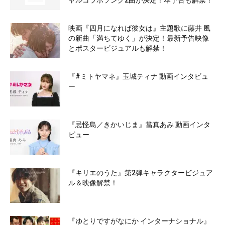
ャルコラボソング2曲が決定！本予告も解禁！
映画『四月になれば彼女は』主題歌に藤井 風
の新曲「満ちてゆく」が決定！最新予告映像
とポスタービジュアルも解禁！
『#ミトヤマネ』玉城ティナ 動画インタビュ
ー
『忌怪島／きかいじま』當真あみ 動画インタ
ビュー
『キリエのうた』第2弾キャラクタービジュア
ル＆映像解禁！
『ゆとりですがなにか インターナショナル』