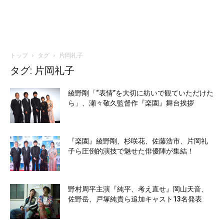
トップ
タグ
片岡礼子
タグ: 片岡礼子
綾野剛「“表情”を大切に紡いで観ていただけた
ら」、瀬々敬久監督作『楽園』舞台挨拶
『楽園』綾野剛、杉咲花、佐藤浩市、片岡礼
子ら圧倒的演技で魅せた俳優陣が集結！
野村周平主演『純平、考え直せ』岡山天音、
佐野岳、戸塚純貴ら追加キャスト13名発表