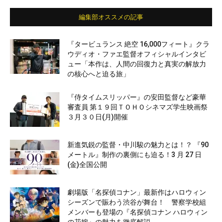
編集部オススメの記事
『タービュランス 絶空 16,000フィート』クラ
ウディオ・ファエ監督オフィシャルインタビ
ュー「本作は、人間の回復力と真実の解放力
の核心へと迫る旅」
『侍タイムスリッパー』の安田監督など豪華
審査員 第１９回ＴＯＨＯシネマズ学生映画祭
３月３０日(月)開催
新進気鋭の監督・中川駿の魅力とは！？ 『90
メートル』制作の裏側にも迫る！3 月 27 日
(金)全国公開
劇場版「名探偵コナン」最新作はハロウィン
シーズンで賑わう渋谷が舞台！ 警察学校組
メンバーも登場の『名探偵コナン ハロウィン