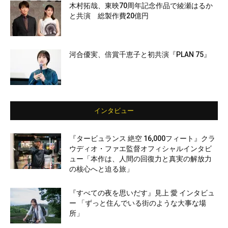
木村拓哉、東映70周年記念作品で綾瀬はるか
と共演 総製作費20億円
河合優実、倍賞千恵子と初共演『PLAN 75』
インタビュー
『タービュランス 絶空 16,000フィート』クラ
ウディオ・ファエ監督オフィシャルインタビ
ュー「本作は、人間の回復力と真実の解放力
の核心へと迫る旅」
『すべての夜を思いだす』見上 愛 インタビュ
ー 「ずっと住んでいる街のような大事な場
所」