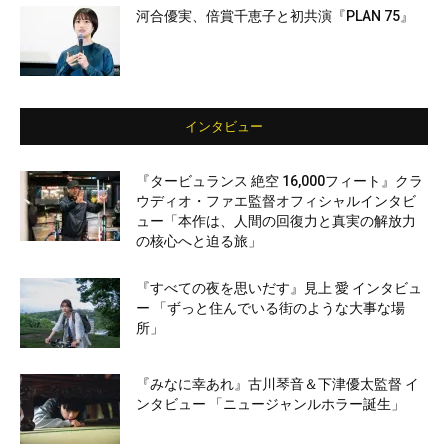
河合優実、倍賞千恵子と初共演『PLAN 75』
インタビュー
『タービュランス 絶空 16,000フィート』クラ
ウディオ・ファエ監督オフィシャルインタビ
ュー「本作は、人間の回復力と真実の解放力
の核心へと迫る旅」
『すべての夜を思いだす』見上 愛 インタビュ
ー 「ずっと住んでいる街のような大事な場
所」
『みなに幸あれ』古川琴音＆下津優太監督 イ
ンタビュー 「ニュージャンルホラー誕生」