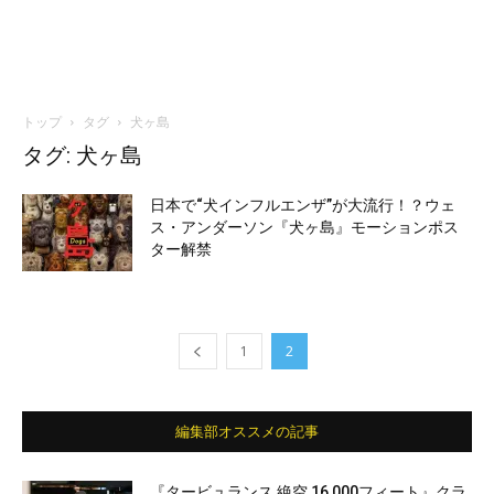
トップ
タグ
犬ヶ島
タグ: 犬ヶ島
日本で“犬インフルエンザ”が大流行！？ウェ
ス・アンダーソン『犬ヶ島』モーションポス
ター解禁
1
2
編集部オススメの記事
『タービュランス 絶空 16,000フィート』クラ