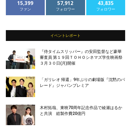
15,399
57,912
43,835
ファン
フォロワー
フォロワー
イベントレポート
『侍タイムスリッパー』の安田監督など豪華
審査員 第１９回ＴＯＨＯシネマズ学生映画祭
３月３０日(月)開催
「ガリレオ 帰還」9年ぶりの劇場版『沈黙のパ
レード』ジャパンプレミア
木村拓哉、東映70周年記念作品で綾瀬はるか
と共演 総製作費20億円