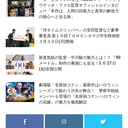
ウディオ・ファエ監督オフィシャルインタビ
ュー「本作は、人間の回復力と真実の解放力
の核心へと迫る旅」
『侍タイムスリッパー』の安田監督など豪華
審査員 第１９回ＴＯＨＯシネマズ学生映画祭
３月３０日(月)開催
新進気鋭の監督・中川駿の魅力とは！？ 『90
メートル』制作の裏側にも迫る！3 月 27 日
(金)全国公開
劇場版「名探偵コナン」最新作はハロウィン
シーズンで賑わう渋谷が舞台！ 警察学校組
メンバーも登場の『名探偵コナン ハロウィン
の花嫁』の魅力を徹底解説