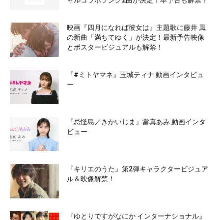
ャルコラボソング2曲が決定！本予告も解禁！
映画『四月になれば彼女は』主題歌に藤井 風
の新曲「満ちてゆく」が決定！最新予告映像
とポスタービジュアルも解禁！
『#ミトヤマネ』玉城ティナ 動画インタビュ
ー
『忌怪島／きかいじま』當真あみ 動画インタ
ビュー
『キリエのうた』第2弾キャラクタービジュア
ル＆映像解禁！
『ゆとりですがなにか インターナショナル』