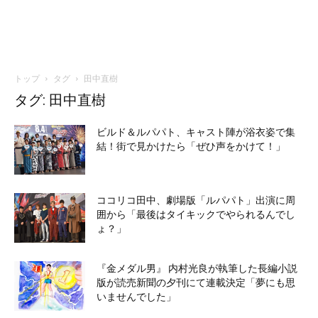
トップ
タグ
田中直樹
タグ: 田中直樹
ビルド＆ルパパト、キャスト陣が浴衣姿で集
結！街で見かけたら「ぜひ声をかけて！」
ココリコ田中、劇場版「ルパパト」出演に周
囲から「最後はタイキックでやられるんでし
ょ？」
『金メダル男』 内村光良が執筆した長編小説
版が読売新聞の夕刊にて連載決定「夢にも思
いませんでした」