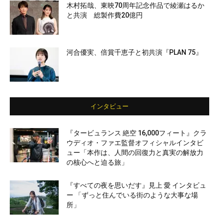
木村拓哉、東映70周年記念作品で綾瀬はるか
と共演 総製作費20億円
河合優実、倍賞千恵子と初共演『PLAN 75』
インタビュー
『タービュランス 絶空 16,000フィート』クラ
ウディオ・ファエ監督オフィシャルインタビ
ュー「本作は、人間の回復力と真実の解放力
の核心へと迫る旅」
『すべての夜を思いだす』見上 愛 インタビュ
ー 「ずっと住んでいる街のような大事な場
所」