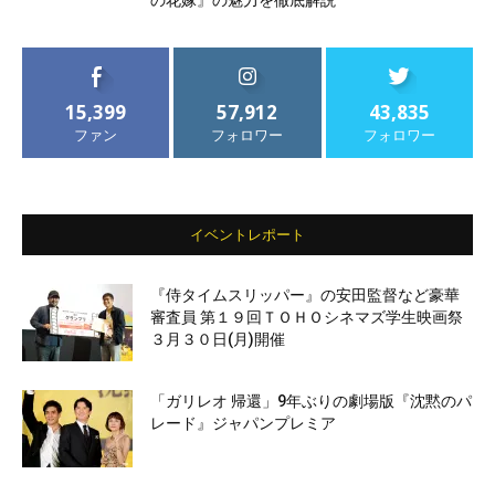
の花嫁』の魅力を徹底解説
15,399
57,912
43,835
ファン
フォロワー
フォロワー
イベントレポート
『侍タイムスリッパー』の安田監督など豪華
審査員 第１９回ＴＯＨＯシネマズ学生映画祭
３月３０日(月)開催
「ガリレオ 帰還」9年ぶりの劇場版『沈黙のパ
レード』ジャパンプレミア