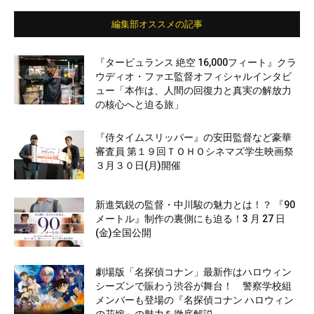
編集部オススメの記事
『タービュランス 絶空 16,000フィート』クラ
ウディオ・ファエ監督オフィシャルインタビ
ュー「本作は、人間の回復力と真実の解放力
の核心へと迫る旅」
『侍タイムスリッパー』の安田監督など豪華
審査員 第１９回ＴＯＨＯシネマズ学生映画祭
３月３０日(月)開催
新進気鋭の監督・中川駿の魅力とは！？ 『90
メートル』制作の裏側にも迫る！3 月 27 日
(金)全国公開
劇場版「名探偵コナン」最新作はハロウィン
シーズンで賑わう渋谷が舞台！ 警察学校組
メンバーも登場の『名探偵コナン ハロウィン