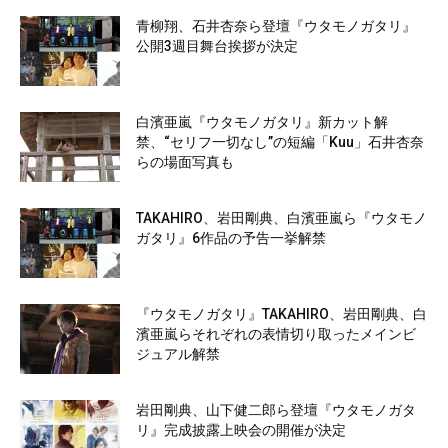
青柳翔、石井杏奈ら登壇『ウタモノガタリ』
公開3週目舞台挨拶が決定
白濱亜嵐『ウタモノガタリ』新カット解
禁、“セリフ一切なし”の短編「Kuu」石井杏奈
らの場面写真も
TAKAHIRO、岩田剛典、白濱亜嵐ら『ウタモノ
ガタリ』6作品の予告一挙解禁
『ウタモノガタリ』TAKAHIRO、岩田剛典、白
濱亜嵐らそれぞれの表情切り取ったメインビ
ジュアル解禁
岩田剛典、山下健二郎ら登壇『ウタモノガタ
リ』完成披露上映会の開催が決定