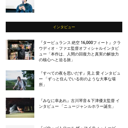
インタビュー
『タービュランス 絶空 16,000フィート』クラ
ウディオ・ファエ監督オフィシャルインタビ
ュー「本作は、人間の回復力と真実の解放力
の核心へと迫る旅」
『すべての夜を思いだす』見上 愛 インタビュ
ー 「ずっと住んでいる街のような大事な場
所」
『みなに幸あれ』古川琴音＆下津優太監督 イ
ンタビュー 「ニュージャンルホラー誕生」