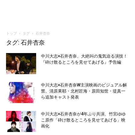
トップ
タグ
石井杏奈
タグ: 石井杏奈
中川大志×石井杏奈、大絶叫の鬼気迫る演技！
『砕け散るところを見せてあげる』予告編
中川大志×石井杏奈W主演映画のビジュアル解
禁、清原果耶・北村匠海・原田知世・堤真一
ら追加キャスト発表
中川大志×石井杏奈が4年ぶり共演、竹宮ゆゆ
こ原作「砕け散るところを見せてあげる」映
画化