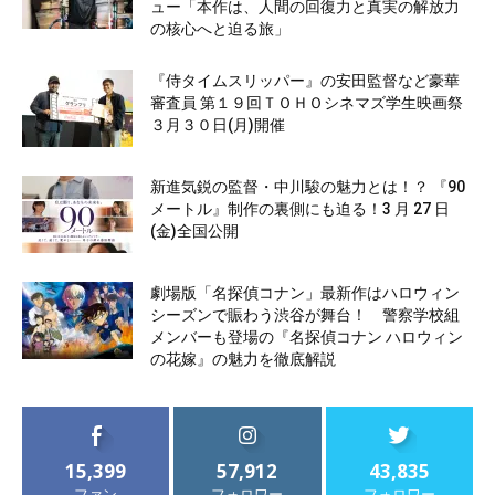
ュー「本作は、人間の回復力と真実の解放力
の核心へと迫る旅」
『侍タイムスリッパー』の安田監督など豪華
審査員 第１９回ＴＯＨＯシネマズ学生映画祭
３月３０日(月)開催
新進気鋭の監督・中川駿の魅力とは！？ 『90
メートル』制作の裏側にも迫る！3 月 27 日
(金)全国公開
劇場版「名探偵コナン」最新作はハロウィン
シーズンで賑わう渋谷が舞台！ 警察学校組
メンバーも登場の『名探偵コナン ハロウィン
の花嫁』の魅力を徹底解説
15,399
57,912
43,835
ファン
フォロワー
フォロワー