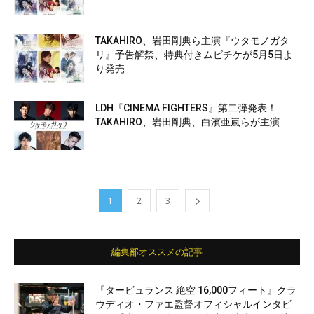
TAKAHIRO、岩田剛典ら主演『ウタモノガタ
リ』予告解禁、特典付きムビチケが5月5日よ
り発売
LDH『CINEMA FIGHTERS』第二弾発表！
TAKAHIRO、岩田剛典、白濱亜嵐らが主演
1
2
3
編集部オススメの記事
『タービュランス 絶空 16,000フィート』クラ
ウディオ・ファエ監督オフィシャルインタビ