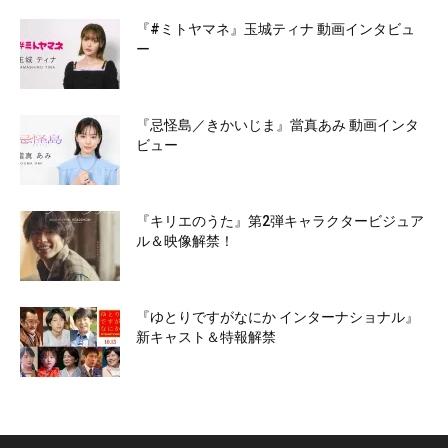
『#ミトヤマネ』玉城ティナ 動画インタビュ
ー
『忌怪島／きかいじま』當真あみ 動画インタ
ビュー
『キリエのうた』第2弾キャラクタービジュア
ル＆映像解禁！
『ゆとりですがなにか インターナショナル』
新キャスト＆特報解禁