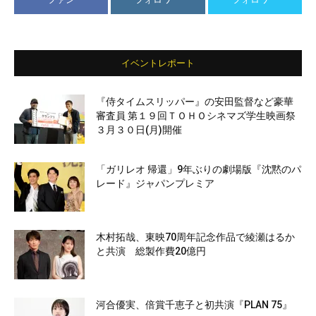
イベントレポート
『侍タイムスリッパー』の安田監督など豪華
審査員 第１９回ＴＯＨＯシネマズ学生映画祭
３月３０日(月)開催
「ガリレオ 帰還」9年ぶりの劇場版『沈黙のパ
レード』ジャパンプレミア
木村拓哉、東映70周年記念作品で綾瀬はるか
と共演 総製作費20億円
河合優実、倍賞千恵子と初共演『PLAN 75』