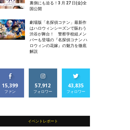
裏側にも迫る！3 月 27 日(金)全
国公開
劇場版「名探偵コナン」最新作
はハロウィンシーズンで賑わう
渋谷が舞台！ 警察学校組メン
バーも登場の『名探偵コナン ハ
ロウィンの花嫁』の魅力を徹底
解説
15,399
57,912
43,835
ファン
フォロワー
フォロワー
イベントレポート