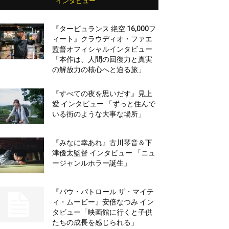
インタビュー
『タービュランス 絶空 16,000フ
ィート』クラウディオ・ファエ
監督オフィシャルインタビュー
「本作は、人間の回復力と真実
の解放力の核心へと迫る旅」
『すべての夜を思いだす』見上
愛 インタビュー 「ずっと住んで
いる街のような大事な場所」
『みなに幸あれ』古川琴音＆下
津優太監督 インタビュー 「ニュ
ージャンルホラー誕生」
『パウ・パトロール ザ・マイテ
ィ・ムービー』安倍なつみ イン
タビュー「映画館に行くと子供
たちの成長を感じられる」