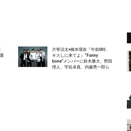
涼
片寄涼太×橋本環奈『午前0時、
に選
キスしに来てよ』“Funny
bone”メンバーに鈴木勝大、野田
理人、宇佐卓真、内藤秀一郎ら