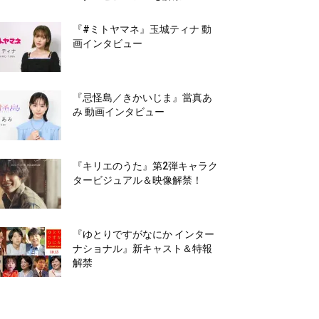
『#ミトヤマネ』玉城ティナ 動
画インタビュー
『忌怪島／きかいじま』當真あ
み 動画インタビュー
『キリエのうた』第2弾キャラク
タービジュアル＆映像解禁！
『ゆとりですがなにか インター
ナショナル』新キャスト＆特報
解禁