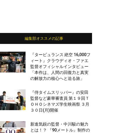
編集部オススメの記事
『タービュランス 絶空 16,000フ
ィート』クラウディオ・ファエ
監督オフィシャルインタビュー
「本作は、人間の回復力と真実
の解放力の核心へと迫る旅」
『侍タイムスリッパー』の安田
監督など豪華審査員 第１９回Ｔ
ＯＨＯシネマズ学生映画祭 ３月
３０日(月)開催
新進気鋭の監督・中川駿の魅力
とは！？ 『90メートル』制作の