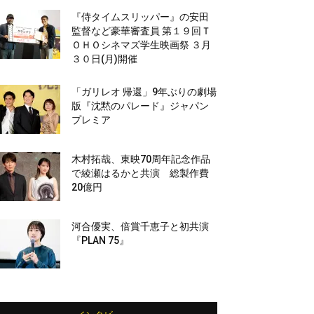
『侍タイムスリッパー』の安田
監督など豪華審査員 第１９回Ｔ
ＯＨＯシネマズ学生映画祭 ３月
３０日(月)開催
「ガリレオ 帰還」9年ぶりの劇場
版『沈黙のパレード』ジャパン
プレミア
木村拓哉、東映70周年記念作品
で綾瀬はるかと共演 総製作費
20億円
河合優実、倍賞千恵子と初共演
『PLAN 75』