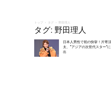
トップ
タグ
野田理人
タグ: 野田理人
日本人男性で初の快挙！片寄
太、“アジアの次世代スター”
出