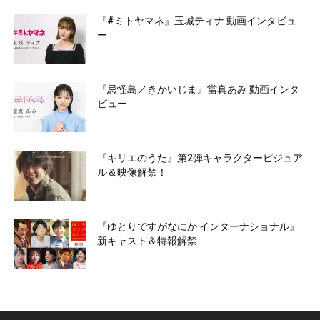
『#ミトヤマネ』玉城ティナ 動画インタビュ
ー
『忌怪島／きかいじま』當真あみ 動画インタ
ビュー
『キリエのうた』第2弾キャラクタービジュア
ル＆映像解禁！
『ゆとりですがなにか インターナショナル』
新キャスト＆特報解禁