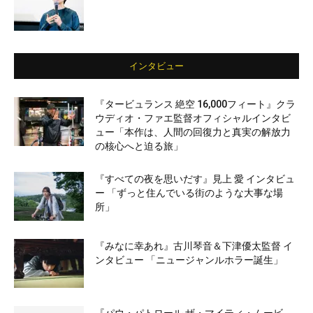
インタビュー
『タービュランス 絶空 16,000フィート』クラ
ウディオ・ファエ監督オフィシャルインタビ
ュー「本作は、人間の回復力と真実の解放力
の核心へと迫る旅」
『すべての夜を思いだす』見上 愛 インタビュ
ー 「ずっと住んでいる街のような大事な場
所」
『みなに幸あれ』古川琴音＆下津優太監督 イ
ンタビュー 「ニュージャンルホラー誕生」