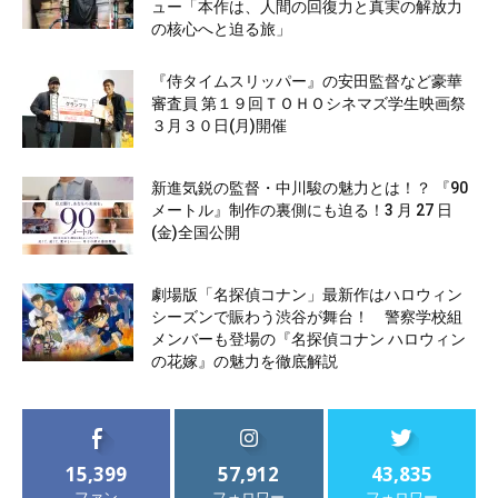
ュー「本作は、人間の回復力と真実の解放力
の核心へと迫る旅」
『侍タイムスリッパー』の安田監督など豪華
審査員 第１９回ＴＯＨＯシネマズ学生映画祭
３月３０日(月)開催
新進気鋭の監督・中川駿の魅力とは！？ 『90
メートル』制作の裏側にも迫る！3 月 27 日
(金)全国公開
劇場版「名探偵コナン」最新作はハロウィン
シーズンで賑わう渋谷が舞台！ 警察学校組
メンバーも登場の『名探偵コナン ハロウィン
の花嫁』の魅力を徹底解説
15,399
57,912
43,835
ファン
フォロワー
フォロワー