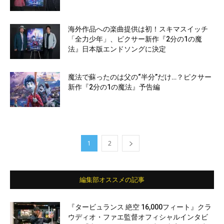
海外作品への楽曲提供は初！スキマスイッチ
「全力少年」、ピクサー新作『2分の1の魔
法』日本版エンドソングに決定
魔法で蘇ったのは父の“半分”だけ…？ピクサー
新作『2分の1の魔法』予告編
1
2
編集部オススメの記事
『タービュランス 絶空 16,000フィート』クラ
ウディオ・ファエ監督オフィシャルインタビ