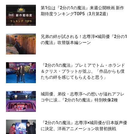
第1位は『2分の1の魔法』来週公開映画 新作
期待度ランキングTOP5（3月第2週）
兄弟の絆が試される！志尊淳×城田優『2分の1
の魔法』吹替版本編シーン
『2分の1の魔法』プレミアでトム・ホランド
＆クリス・プラットが並ぶ、「作品からも僕
たちの絆を感じてもらえると思う」
城田優、弟役・志尊淳への想いが溢れアフレ
コ中に涙…『2分の1の魔法』特別映像2種
『2分の1の魔法』志尊淳×城田優が日本版声優
に決定、洋画アニメーション吹替初挑戦