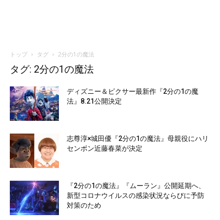
トップ
タグ
2分の1の魔法
タグ: 2分の1の魔法
ディズニー＆ピクサー最新作『2分の1の魔
法』8.21公開決定
志尊淳×城田優『2分の1の魔法』母親役にハリ
センボン近藤春菜が決定
『2分の1の魔法』『ムーラン』公開延期へ、
新型コロナウイルスの感染状況ならびに予防
対策のため