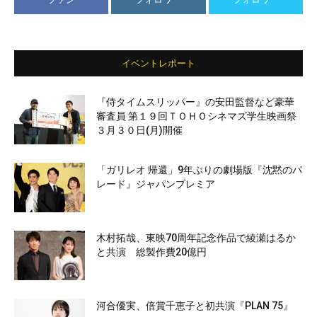
イベントレポート
『侍タイムスリッパー』の安田監督など豪華
審査員 第１９回ＴＯＨＯシネマズ学生映画祭
３月３０日(月)開催
「ガリレオ 帰還」9年ぶりの劇場版『沈黙のパ
レード』ジャパンプレミア
木村拓哉、東映70周年記念作品で綾瀬はるか
と共演 総製作費20億円
河合優実、倍賞千恵子と初共演『PLAN 75』