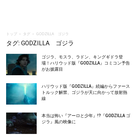
トップ
タグ
GODZILLA ゴジラ
タグ: GODZILLA ゴジラ
ゴジラ、モスラ、ラドン、キングギドラ登
場！ハリウッド版『GODZILLA』コミコン予告
がお披露目
ハリウッド版『GODZILLA』続編からファース
トルック解禁、ゴジラが天に向かって放射熱
線
本当は怖い『アーロと少年』!?『GODZILLA ゴ
ジラ』風の映像に