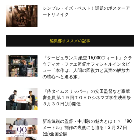
シンプル・イズ・ベスト！話題のポスターア
ートリメイク
編集部オススメの記事
『タービュランス 絶空 16,000フィート』クラ
ウディオ・ファエ監督オフィシャルインタビ
ュー「本作は、人間の回復力と真実の解放力
の核心へと迫る旅」
『侍タイムスリッパー』の安田監督など豪華
審査員 第１９回ＴＯＨＯシネマズ学生映画祭
３月３０日(月)開催
新進気鋭の監督・中川駿の魅力とは！？ 『90
メートル』制作の裏側にも迫る！3 月 27 日
(金)全国公開