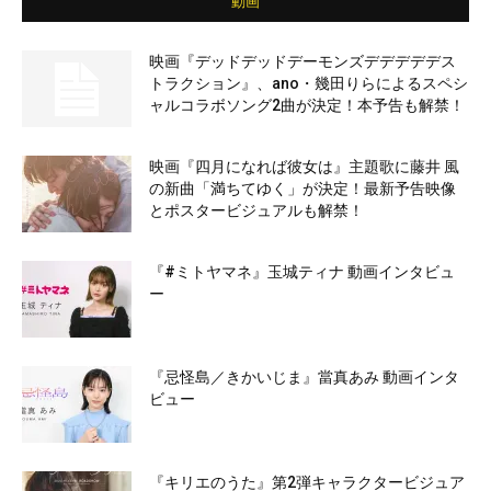
動画
映画『デッドデッドデーモンズデデデデデス
トラクション』、ano・幾田りらによるスペシ
ャルコラボソング2曲が決定！本予告も解禁！
映画『四月になれば彼女は』主題歌に藤井 風
の新曲「満ちてゆく」が決定！最新予告映像
とポスタービジュアルも解禁！
『#ミトヤマネ』玉城ティナ 動画インタビュ
ー
『忌怪島／きかいじま』當真あみ 動画インタ
ビュー
『キリエのうた』第2弾キャラクタービジュア