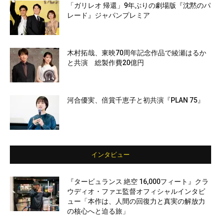
「ガリレオ 帰還」9年ぶりの劇場版『沈黙のパ
レード』ジャパンプレミア
木村拓哉、東映70周年記念作品で綾瀬はるか
と共演 総製作費20億円
河合優実、倍賞千恵子と初共演『PLAN 75』
インタビュー
『タービュランス 絶空 16,000フィート』クラ
ウディオ・ファエ監督オフィシャルインタビ
ュー「本作は、人間の回復力と真実の解放力
の核心へと迫る旅」