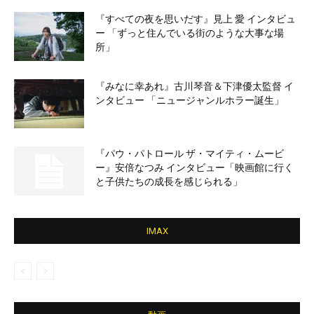
『すべての夜を思いだす』見上 愛 インタビュ
ー 「ずっと住んでいる街のような大事な場
所」
『みなに幸あれ』古川琴音＆下津優太監督 イ
ンタビュー 「ニュージャンルホラー誕生」
『パウ・パトロール ザ・マイティ・ムービ
ー』安倍なつみ インタビュー「映画館に行く
と子供たちの成長を感じられる」
IMAX