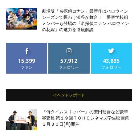
劇場版「名探偵コナン」最新作はハロウィン
シーズンで賑わう渋谷が舞台！ 警察学校組
メンバーも登場の『名探偵コナン ハロウィン
の花嫁』の魅力を徹底解説
15,399
57,912
43,835
ファン
フォロワー
フォロワー
イベントレポート
『侍タイムスリッパー』の安田監督など豪華
審査員 第１９回ＴＯＨＯシネマズ学生映画祭
３月３０日(月)開催