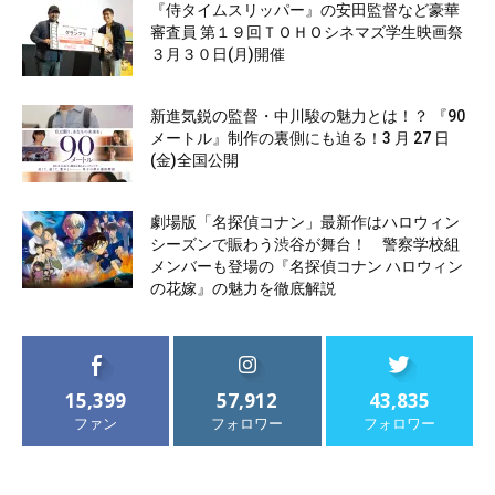
『侍タイムスリッパー』の安田監督など豪華
審査員 第１９回ＴＯＨＯシネマズ学生映画祭
３月３０日(月)開催
新進気鋭の監督・中川駿の魅力とは！？ 『90
メートル』制作の裏側にも迫る！3 月 27 日
(金)全国公開
劇場版「名探偵コナン」最新作はハロウィン
シーズンで賑わう渋谷が舞台！ 警察学校組
メンバーも登場の『名探偵コナン ハロウィン
の花嫁』の魅力を徹底解説
15,399
57,912
43,835
ファン
フォロワー
フォロワー