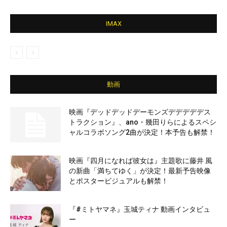
IMAX
動画
映画『デッドデッドデーモンズデデデデデス
トラクション』、ano・幾田りらによるスペシ
ャルコラボソング2曲が決定！本予告も解禁！
映画『四月になれば彼女は』主題歌に藤井 風
の新曲「満ちてゆく」が決定！最新予告映像
とポスタービジュアルも解禁！
『#ミトヤマネ』玉城ティナ 動画インタビュ
ー