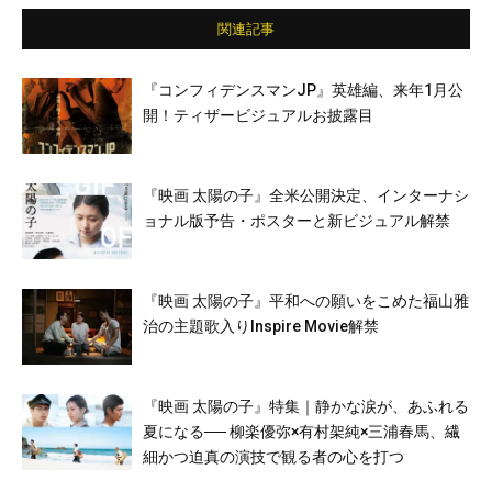
馬／江口洋介 ほか
関連記事
『コンフィデンスマンJP』英雄編、来年1月公
開！ティザービジュアルお披露目
『映画 太陽の子』全米公開決定、インターナシ
ョナル版予告・ポスターと新ビジュアル解禁
『映画 太陽の子』平和への願いをこめた福山雅
治の主題歌入りInspire Movie解禁
『映画 太陽の子』特集｜静かな涙が、あふれる
夏になる── 柳楽優弥×有村架純×三浦春馬、繊
細かつ迫真の演技で観る者の心を打つ