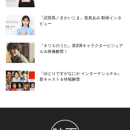
『忌怪島／きかいじま』當真あみ 動画インタ
ビュー
『キリエのうた』第2弾キャラクタービジュア
ル＆映像解禁！
『ゆとりですがなにか インターナショナル』
新キャスト＆特報解禁