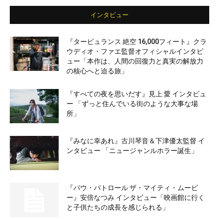
インタビュー
『タービュランス 絶空 16,000フィート』クラ
ウディオ・ファエ監督オフィシャルインタビ
ュー「本作は、人間の回復力と真実の解放力
の核心へと迫る旅」
『すべての夜を思いだす』見上 愛 インタビュ
ー 「ずっと住んでいる街のような大事な場
所」
『みなに幸あれ』古川琴音＆下津優太監督 イ
ンタビュー 「ニュージャンルホラー誕生」
『パウ・パトロール ザ・マイティ・ムービ
ー』安倍なつみ インタビュー「映画館に行く
と子供たちの成長を感じられる」