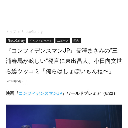
トップ
PhotoGallery
PhotoGallery
イベントレポート
ニュース
国内
『コンフィデンスマンJP』長澤まさみの“三
浦春馬が眩しい”発言に東出昌大、小日向文世
ら総ツッコミ「俺らはしょぼいもんね〜」
2019年5月8日
映画『
コンフィデンスマンJP
』ワールドプレミア（6/22）