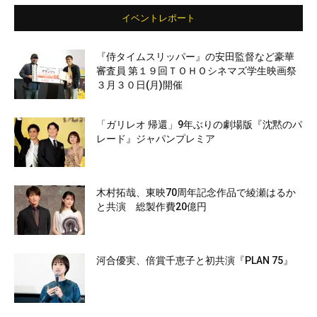
イベントレポート
『侍タイムスリッパー』の安田監督など豪華
審査員 第１９回ＴＯＨＯシネマズ学生映画祭
３月３０日(月)開催
「ガリレオ 帰還」9年ぶりの劇場版『沈黙のパ
レード』ジャパンプレミア
木村拓哉、東映70周年記念作品で綾瀬はるか
と共演 総製作費20億円
河合優実、倍賞千恵子と初共演『PLAN 75』