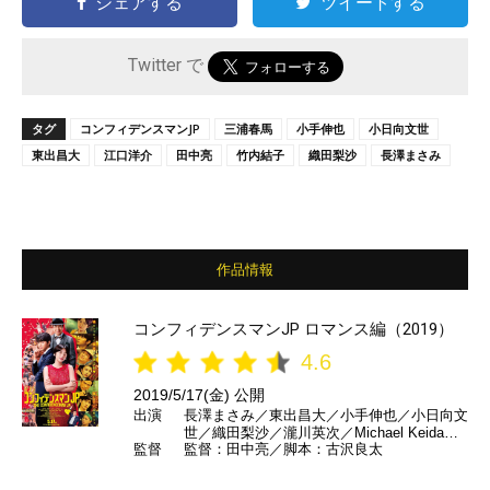
シェアする
ツイートする
Twitter で
タグ
コンフィデンスマンJP
三浦春馬
小手伸也
小日向文世
東出昌大
江口洋介
田中亮
竹内結子
織田梨沙
長澤まさみ
作品情報
コンフィデンスマンJP ロマンス編（2019）
4.6
2019/5/17(金) 公開
出演
長澤まさみ／東出昌大／小手伸也／小日向文
世／織田梨沙／瀧川英次／Michael Keida／
監督
監督：田中亮／脚本：古沢良太
前田敦子／佐津川愛美／岡田義徳／桜井ユキ
／生瀬勝久／山口紗弥加／小池徹平／佐藤隆
太／吉瀬美智子／石黒賢／竹内結子／三浦春