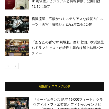
す 劇場版』ビジュアルと特報解禁、公開日は
12.10に決定
横浜流星、不敵かつミステリアスな銀髪＆白ス
ーツ！実写『嘘喰い』2022年2月に公開
『あなたの番です 劇場版』西野七瀬、横浜流星
らドラマキャストが続投！舞台は船上結婚パー
ティー
編集部オススメの記事
『タービュランス 絶空 16,000フィート』クラ
ウディオ・ファエ監督オフィシャルインタビ