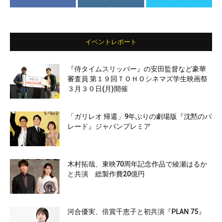
イベントレポート
『侍タイムスリッパー』の安田監督など豪華
審査員 第１９回ＴＯＨＯシネマズ学生映画祭
３月３０日(月)開催
「ガリレオ 帰還」9年ぶりの劇場版『沈黙のパ
レード』ジャパンプレミア
木村拓哉、東映70周年記念作品で綾瀬はるか
と共演 総製作費20億円
河合優実、倍賞千恵子と初共演『PLAN 75』