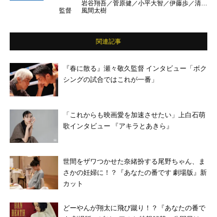
岩谷翔吾／菅原健／小平大智／伊藤歩／清水
監督
風間太樹
くるみ／唐田えりか ほか
関連記事
『春に散る』瀬々敬久監督 インタビュー「ボク
シングの試合ではこれが一番」
「これからも映画愛を加速させたい」上白石萌
歌インタビュー 『アキラとあきら』
世間をザワつかせた奈緒扮する尾野ちゃん、ま
さかの妊婦に！？『あなたの番です 劇場版』新
カット
どーやんが翔太に飛び蹴り！？『あなたの番で