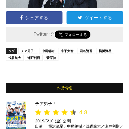
シェアする
ツイートする
Twitter で
タグ
チア男子!!
中尾暢樹
小平大智
岩谷翔吾
横浜流星
浅香航大
瀬戸利樹
菅原健
作品情報
チア男子!!
4.8
2019/5/10 (金) 公開
出演
横浜流星／中尾暢樹／浅香航大／瀬戸利樹／