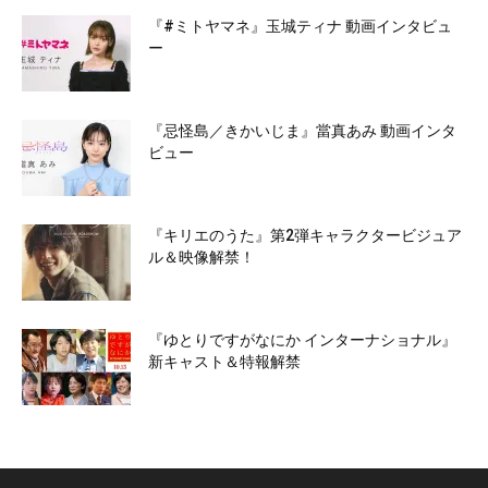
『#ミトヤマネ』玉城ティナ 動画インタビュ
ー
『忌怪島／きかいじま』當真あみ 動画インタ
ビュー
『キリエのうた』第2弾キャラクタービジュア
ル＆映像解禁！
『ゆとりですがなにか インターナショナル』
新キャスト＆特報解禁