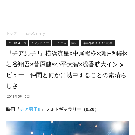
トップ
PhotoGallery
PhotoGallery
インタビュー
ニュース
国内
編集部オススメの記事
『チア男子!!』横浜流星×中尾暢樹×瀬戸利樹×
岩谷翔吾×菅原健×小平大智×浅香航大インタ
ビュー｜仲間と何かに熱中することの素晴ら
しさ──
2019年5月13日
映画『
チア男子!!
』フォトギャラリー（8/20）