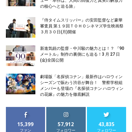
ュー「本作は、人間の回復力と真実の解放力
の核心へと迫る旅」
『侍タイムスリッパー』の安田監督など豪華
審査員 第１９回ＴＯＨＯシネマズ学生映画祭
３月３０日(月)開催
新進気鋭の監督・中川駿の魅力とは！？ 『90
メートル』制作の裏側にも迫る！3 月 27 日
(金)全国公開
劇場版「名探偵コナン」最新作はハロウィン
シーズンで賑わう渋谷が舞台！ 警察学校組
メンバーも登場の『名探偵コナン ハロウィン
の花嫁』の魅力を徹底解説
15,399
57,912
43,835
ファン
フォロワー
フォロワー