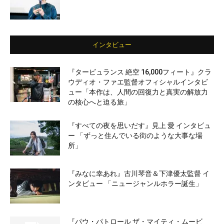
インタビュー
『タービュランス 絶空 16,000フィート』クラ
ウディオ・ファエ監督オフィシャルインタビ
ュー「本作は、人間の回復力と真実の解放力
の核心へと迫る旅」
『すべての夜を思いだす』見上 愛 インタビュ
ー 「ずっと住んでいる街のような大事な場
所」
『みなに幸あれ』古川琴音＆下津優太監督 イ
ンタビュー 「ニュージャンルホラー誕生」
『パウ・パトロール ザ・マイティ・ムービ