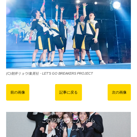
(C)朝井リョウ/集英社・LET’S GO BREAKERS PROJECT
前の画像
記事に戻る
次の画像
この記事が気に入ったら
いいね ! しよう