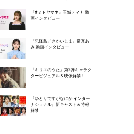
『#ミトヤマネ』玉城ティナ 動
画インタビュー
『忌怪島／きかいじま』當真あ
み 動画インタビュー
『キリエのうた』第2弾キャラク
タービジュアル＆映像解禁！
『ゆとりですがなにか インター
ナショナル』新キャスト＆特報
解禁