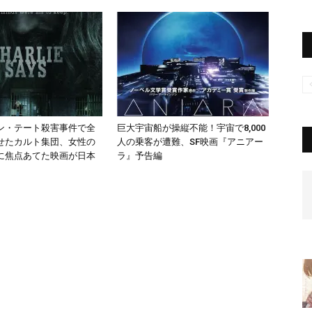
ン・テート殺害事件で全
巨大宇宙船が操縦不能！宇宙で8,000
せたカルト集団、女性の
人の乗客が遭難、SF映画『アニアー
に焦点あてた映画が日本
ラ』予告編