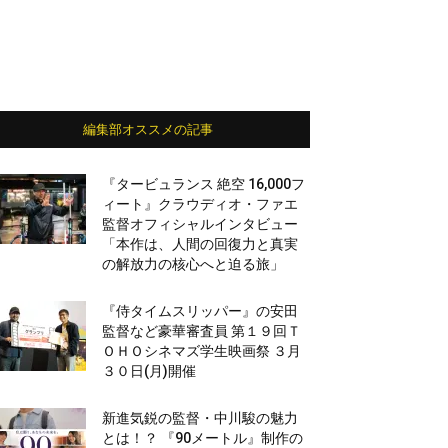
編集部オススメの記事
『タービュランス 絶空 16,000フ
ィート』クラウディオ・ファエ
監督オフィシャルインタビュー
「本作は、人間の回復力と真実
の解放力の核心へと迫る旅」
『侍タイムスリッパー』の安田
監督など豪華審査員 第１９回Ｔ
ＯＨＯシネマズ学生映画祭 ３月
３０日(月)開催
新進気鋭の監督・中川駿の魅力
とは！？ 『90メートル』制作の