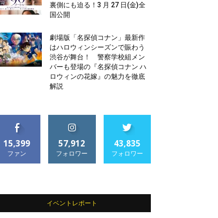
裏側にも迫る！3 月 27 日(金)全
国公開
劇場版「名探偵コナン」最新作
はハロウィンシーズンで賑わう
渋谷が舞台！ 警察学校組メン
バーも登場の『名探偵コナン ハ
ロウィンの花嫁』の魅力を徹底
解説
15,399
57,912
43,835
ファン
フォロワー
フォロワー
イベントレポート