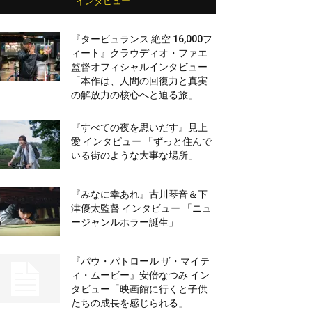
インタビュー
『タービュランス 絶空 16,000フ
ィート』クラウディオ・ファエ
監督オフィシャルインタビュー
「本作は、人間の回復力と真実
の解放力の核心へと迫る旅」
『すべての夜を思いだす』見上
愛 インタビュー 「ずっと住んで
いる街のような大事な場所」
『みなに幸あれ』古川琴音＆下
津優太監督 インタビュー 「ニュ
ージャンルホラー誕生」
『パウ・パトロール ザ・マイテ
ィ・ムービー』安倍なつみ イン
タビュー「映画館に行くと子供
たちの成長を感じられる」