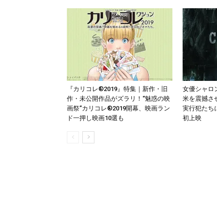
『カリコレ®2019』特集｜新作・旧
女優シャロ
作・未公開作品がズラリ！“魅惑の映
米を震撼さ
画祭”カリコレ®2019開幕、映画ラン
実行犯たち
ド一押し映画10選も
初上映