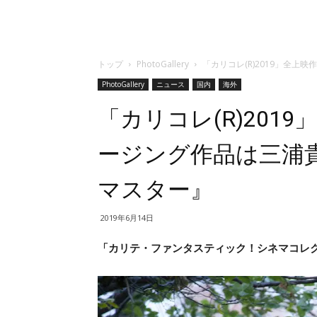
トップ
PhotoGallery
「カリコレ(R)2019」全
PhotoGallery
ニュース
国内
海外
「カリコレ(R)201
ージング作品は三浦
マスター』
2019年6月14日
「カリテ・ファンタスティック！シネマコレクショ