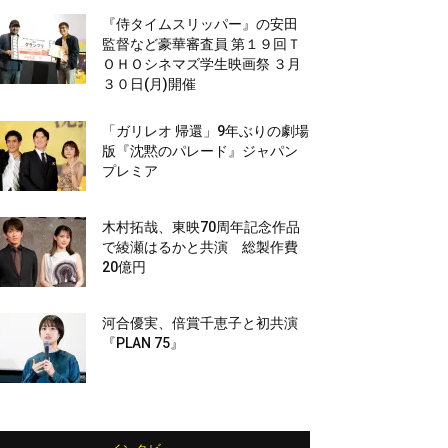
『侍タイムスリッパー』の安田
監督など豪華審査員 第１９回Ｔ
ＯＨＯシネマズ学生映画祭 ３月
３０日(月)開催
「ガリレオ 帰還」9年ぶりの劇場
版『沈黙のパレード』ジャパン
プレミア
木村拓哉、東映70周年記念作品
で綾瀬はるかと共演 総製作費
20億円
河合優実、倍賞千恵子と初共演
『PLAN 75』