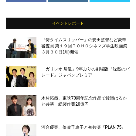
イベントレポート
『侍タイムスリッパー』の安田監督など豪華
審査員 第１９回ＴＯＨＯシネマズ学生映画祭
３月３０日(月)開催
「ガリレオ 帰還」9年ぶりの劇場版『沈黙のパ
レード』ジャパンプレミア
木村拓哉、東映70周年記念作品で綾瀬はるか
と共演 総製作費20億円
河合優実、倍賞千恵子と初共演『PLAN 75』