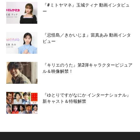
『#ミトヤマネ』玉城ティナ 動画インタビュ
ー
『忌怪島／きかいじま』當真あみ 動画インタ
ビュー
『キリエのうた』第2弾キャラクタービジュア
ル＆映像解禁！
『ゆとりですがなにか インターナショナル』
新キャスト＆特報解禁