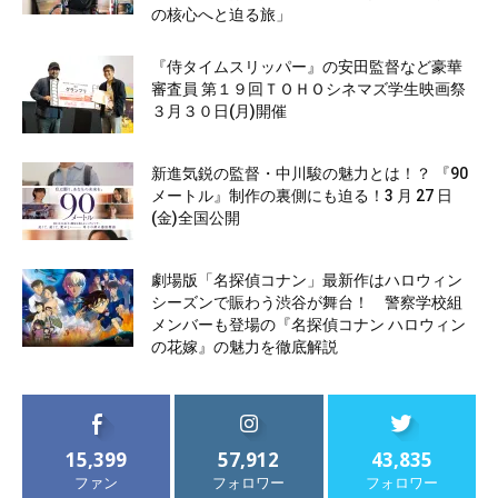
の核心へと迫る旅」
『侍タイムスリッパー』の安田監督など豪華
審査員 第１９回ＴＯＨＯシネマズ学生映画祭
３月３０日(月)開催
新進気鋭の監督・中川駿の魅力とは！？ 『90
メートル』制作の裏側にも迫る！3 月 27 日
(金)全国公開
劇場版「名探偵コナン」最新作はハロウィン
シーズンで賑わう渋谷が舞台！ 警察学校組
メンバーも登場の『名探偵コナン ハロウィン
の花嫁』の魅力を徹底解説
15,399
57,912
43,835
ファン
フォロワー
フォロワー