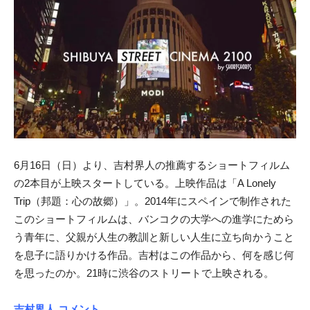
6月16日（日）より、
吉村界人の推薦するショートフィルム
の2本目が上映スタート
している。上映作品は「A Lonely
Trip（邦題：心の故郷）」。
2014年にスペインで制作された
このショートフィルムは、
バンコクの大学への進学にためら
う青年に、
父親が人生の教訓と新しい人生に立ち向かうこと
を息子に語りかけ
る作品。吉村はこの作品から、何を感じ何
を思ったのか。
21時に渋谷のストリートで上映される。
吉村界人 コメント