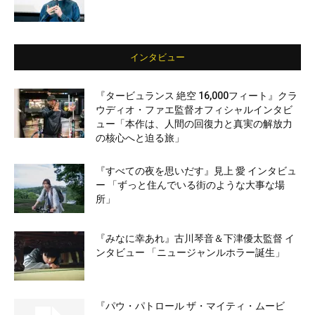
インタビュー
『タービュランス 絶空 16,000フィート』クラ
ウディオ・ファエ監督オフィシャルインタビ
ュー「本作は、人間の回復力と真実の解放力
の核心へと迫る旅」
『すべての夜を思いだす』見上 愛 インタビュ
ー 「ずっと住んでいる街のような大事な場
所」
『みなに幸あれ』古川琴音＆下津優太監督 イ
ンタビュー 「ニュージャンルホラー誕生」
『パウ・パトロール ザ・マイティ・ムービ