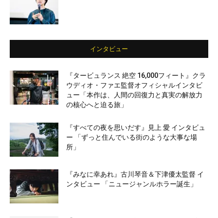
インタビュー
『タービュランス 絶空 16,000フィート』クラ
ウディオ・ファエ監督オフィシャルインタビ
ュー「本作は、人間の回復力と真実の解放力
の核心へと迫る旅」
『すべての夜を思いだす』見上 愛 インタビュ
ー 「ずっと住んでいる街のような大事な場
所」
『みなに幸あれ』古川琴音＆下津優太監督 イ
ンタビュー 「ニュージャンルホラー誕生」