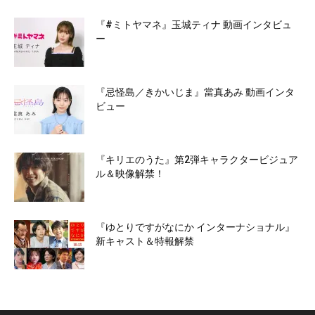
『#ミトヤマネ』玉城ティナ 動画インタビュ
ー
『忌怪島／きかいじま』當真あみ 動画インタ
ビュー
『キリエのうた』第2弾キャラクタービジュア
ル＆映像解禁！
『ゆとりですがなにか インターナショナル』
新キャスト＆特報解禁