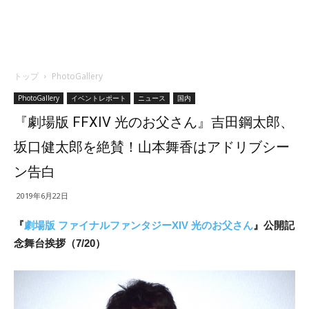
トップ
PhotoGallery
PhotoGallery
イベントレポート
ニュース
国内
『劇場版 FFXIV 光のお父さん』吉田鋼太郎、
坂口健太郎を絶賛！山本舞香はアドリブシー
ン告白
2019年6月22日
『
劇場版 ファイナルファンタジーXIV 光のお父さん
』公開記
念舞台挨拶（7/20）