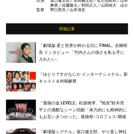
出演
坂口健太郎／吉田鋼太郎／佐久間由衣／山本
舞香／佐藤隆太／和田正人／山田純大 ほか
監督
野口照夫／山本清史
関連記事
『劇場版 君と世界が終わる日に FINAL』吉柳咲
良 インタビュー 「竹内さんの強さを私も手に
入れたい」
『ゆとりですがなにか インターナショナル』新
キャスト＆特報解禁
『孤狼の血 LEVEL2』松坂桃李、“戦友”鈴木亮
平との過酷なシーン回顧「体力的にも精神的に
もお互いきつかった」孤狼祭-コロフェス-開催
『劇場版シグナル』坂口健太郎、やり直し神社