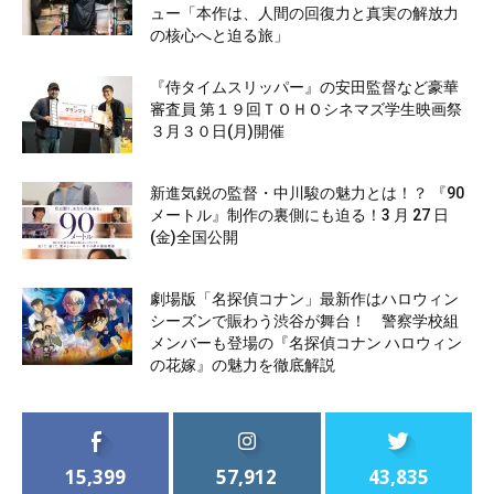
ュー「本作は、人間の回復力と真実の解放力
の核心へと迫る旅」
『侍タイムスリッパー』の安田監督など豪華
審査員 第１９回ＴＯＨＯシネマズ学生映画祭
３月３０日(月)開催
新進気鋭の監督・中川駿の魅力とは！？ 『90
メートル』制作の裏側にも迫る！3 月 27 日
(金)全国公開
劇場版「名探偵コナン」最新作はハロウィン
シーズンで賑わう渋谷が舞台！ 警察学校組
メンバーも登場の『名探偵コナン ハロウィン
の花嫁』の魅力を徹底解説
15,399
57,912
43,835