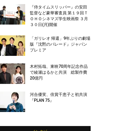
『侍タイムスリッパー』の安田
監督など豪華審査員 第１９回Ｔ
ＯＨＯシネマズ学生映画祭 ３月
３０日(月)開催
「ガリレオ 帰還」9年ぶりの劇場
版『沈黙のパレード』ジャパン
プレミア
木村拓哉、東映70周年記念作品
で綾瀬はるかと共演 総製作費
20億円
河合優実、倍賞千恵子と初共演
『PLAN 75』