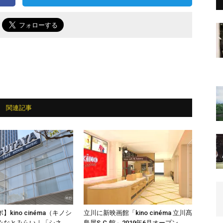
で
関連記事
kino cinéma（キノシ
立川に新映画館「kino cinéma 立川髙
みなとみらい｜「シネ
島屋S.C.館」2019年6月オープン