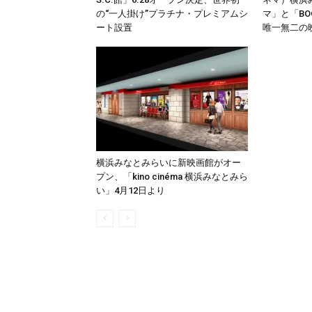
の“一人掛け”プラチナ・プレミアムシ
マ」と「BO
ート設置
唯一無二の
横浜みなとみらいに新映画館がオー
プン、「kino cinéma 横浜みなとみら
い」4月12日より