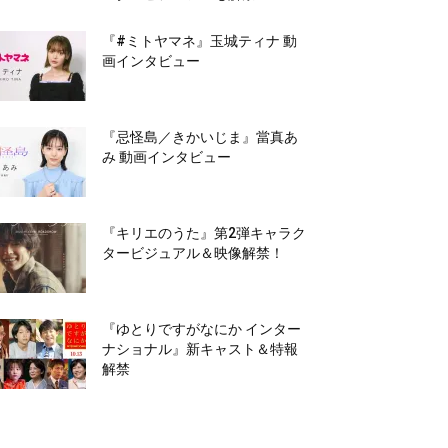
『#ミトヤマネ』玉城ティナ 動
画インタビュー
『忌怪島／きかいじま』當真あ
み 動画インタビュー
『キリエのうた』第2弾キャラク
タービジュアル＆映像解禁！
『ゆとりですがなにか インター
ナショナル』新キャスト＆特報
解禁