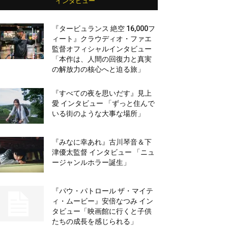
インタビュー
『タービュランス 絶空 16,000フ
ィート』クラウディオ・ファエ
監督オフィシャルインタビュー
「本作は、人間の回復力と真実
の解放力の核心へと迫る旅」
『すべての夜を思いだす』見上
愛 インタビュー 「ずっと住んで
いる街のような大事な場所」
『みなに幸あれ』古川琴音＆下
津優太監督 インタビュー 「ニュ
ージャンルホラー誕生」
『パウ・パトロール ザ・マイテ
ィ・ムービー』安倍なつみ イン
タビュー「映画館に行くと子供
たちの成長を感じられる」