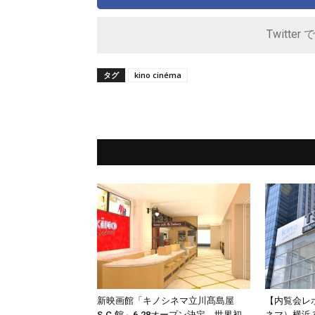
Twitter 
タグ
kino cinéma
新映画館「キノシネマ立川髙島屋
【内覧会レポ】
S.C.館」6.28オープン決定、世界初
ネマ）横浜