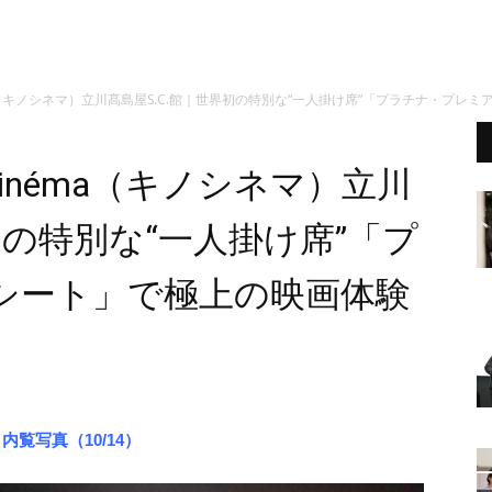
éma（キノシネマ）立川髙島屋S.C.館｜世界初の特別な“一人掛け席”「プラチナ・プ
cinéma（キノシネマ）立川
初の特別な“一人掛け席”「プ
シート」で極上の映画体験
 内覧写真（10/14）