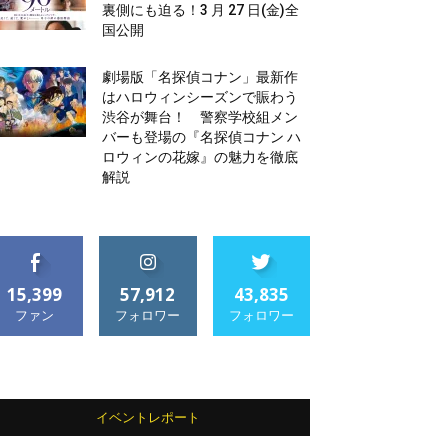
裏側にも迫る！3 月 27 日(金)全
国公開
劇場版「名探偵コナン」最新作
はハロウィンシーズンで賑わう
渋谷が舞台！ 警察学校組メン
バーも登場の『名探偵コナン ハ
ロウィンの花嫁』の魅力を徹底
解説
15,399
57,912
43,835
ファン
フォロワー
フォロワー
イベントレポート