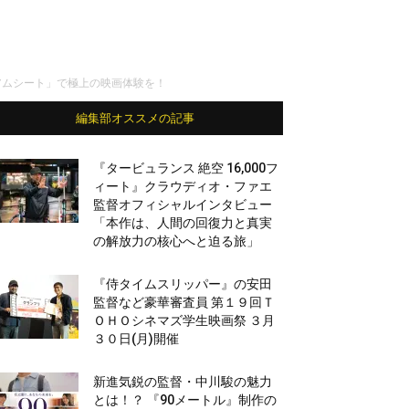
レミアムシート」で極上の映画体験を！
編集部オススメの記事
『タービュランス 絶空 16,000フ
ィート』クラウディオ・ファエ
監督オフィシャルインタビュー
「本作は、人間の回復力と真実
の解放力の核心へと迫る旅」
『侍タイムスリッパー』の安田
監督など豪華審査員 第１９回Ｔ
ＯＨＯシネマズ学生映画祭 ３月
３０日(月)開催
新進気鋭の監督・中川駿の魅力
とは！？ 『90メートル』制作の