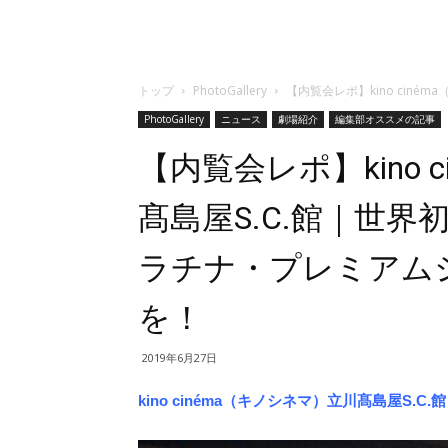
トップ
PhotoGallery
【内覧会レポ】kino cin
PhotoGallery
ニュース
劇場紹介
編集部オススメの記事
【内覧会レポ】kino 
髙島屋S.C.館｜世界
ラチナ・プレミアム
を！
2019年6月27日
kino cinéma（キノシネマ）立川髙島屋S.C.館