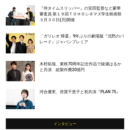
『侍タイムスリッパー』の安田監督など豪華
審査員 第１９回ＴＯＨＯシネマズ学生映画祭
３月３０日(月)開催
「ガリレオ 帰還」9年ぶりの劇場版『沈黙のパ
レード』ジャパンプレミア
木村拓哉、東映70周年記念作品で綾瀬はるか
と共演 総製作費20億円
河合優実、倍賞千恵子と初共演『PLAN 75』
インタビュー