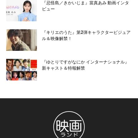
『忌怪島／きかいじま』當真あみ 動画インタ
ビュー
『キリエのうた』第2弾キャラクタービジュア
ル＆映像解禁！
『ゆとりですがなにか インターナショナル』
新キャスト＆特報解禁