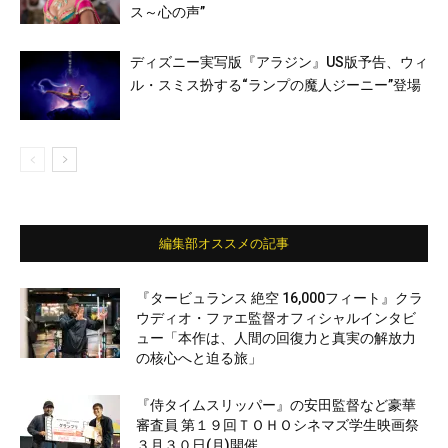
ス～心の声”
ディズニー実写版『アラジン』US版予告、ウィ
ル・スミス扮する“ランプの魔人ジーニー”登場
編集部オススメの記事
『タービュランス 絶空 16,000フィート』クラ
ウディオ・ファエ監督オフィシャルインタビ
ュー「本作は、人間の回復力と真実の解放力
の核心へと迫る旅」
『侍タイムスリッパー』の安田監督など豪華
審査員 第１９回ＴＯＨＯシネマズ学生映画祭
３月３０日(月)開催