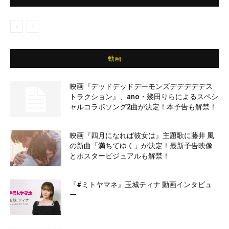
動画
映画『デッドデッドデーモンズデデデデデス
トラクション』、ano・幾田りらによるスペシ
ャルコラボソング2曲が決定！本予告も解禁！
映画『四月になれば彼女は』主題歌に藤井 風
の新曲「満ちてゆく」が決定！最新予告映像
とポスタービジュアルも解禁！
『#ミトヤマネ』玉城ティナ 動画インタビュ
ー