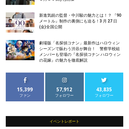
新進気鋭の監督・中川駿の魅力とは！？ 『90
メートル』制作の裏側にも迫る！3 月 27 日
(金)全国公開
劇場版「名探偵コナン」最新作はハロウィン
シーズンで賑わう渋谷が舞台！ 警察学校組
メンバーも登場の『名探偵コナン ハロウィン
の花嫁』の魅力を徹底解説
15,399
57,912
43,835
ファン
フォロワー
フォロワー
イベントレポート