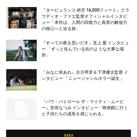
『タービュランス 絶空 16,000フィート』クラ
ウディオ・ファエ監督オフィシャルインタビ
ュー「本作は、人間の回復力と真実の解放力
の核心へと迫る旅」
『すべての夜を思いだす』見上 愛 インタビュ
ー 「ずっと住んでいる街のような大事な場
所」
『みなに幸あれ』古川琴音＆下津優太監督 イ
ンタビュー 「ニュージャンルホラー誕生」
『パウ・パトロール ザ・マイティ・ムービ
ー』安倍なつみ インタビュー「映画館に行く
と子供たちの成長を感じられる」
IMAX