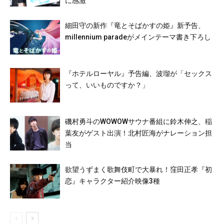
に感激
細田守の新作『竜とそばかすの姫』新予告、
millennium paradeがメインテーマ書き下ろし
『ホテルローヤル』予告編、波瑠が「セックス
って、いいものですか？」
磯村勇斗のWOWOWサウナ番組に鈴木伸之、稲
葉友がゲスト出演！北村匠海がナレーション担
当
欲望うずまく歌舞伎町で大暴れ！窪田正孝『初
恋』キャラクター紹介映像3種