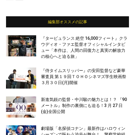
編集部オススメの記事
『タービュランス 絶空 16,000フィート』クラ
ウディオ・ファエ監督オフィシャルインタビ
ュー「本作は、人間の回復力と真実の解放力
の核心へと迫る旅」
『侍タイムスリッパー』の安田監督など豪華
審査員 第１９回ＴＯＨＯシネマズ学生映画祭
３月３０日(月)開催
新進気鋭の監督・中川駿の魅力とは！？ 『90
メートル』制作の裏側にも迫る！3 月 27 日
(金)全国公開
劇場版「名探偵コナン」最新作はハロウィン
シーズンで賑わう渋谷が舞台！ 警察学校組