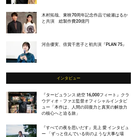
木村拓哉、東映70周年記念作品で綾瀬はるか
と共演 総製作費20億円
河合優実、倍賞千恵子と初共演『PLAN 75』
インタビュー
『タービュランス 絶空 16,000フィート』クラ
ウディオ・ファエ監督オフィシャルインタビ
ュー「本作は、人間の回復力と真実の解放力
の核心へと迫る旅」
『すべての夜を思いだす』見上 愛 インタビュ
ー 「ずっと住んでいる街のような大事な場