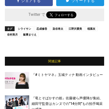
シェアする
ツイートする
Twitter で
タグ
シライサン
忍成修吾
染谷将太
江野沢愛美
稲葉友
谷村美月
飯豊まりえ
関連記事
『#ミトヤマネ』玉城ティナ 動画インタビュー
『竜とそばかすの姫』佐藤健ら声優陣が集結、
細田守監督はカンヌでの”14分間”もの拍手喝采