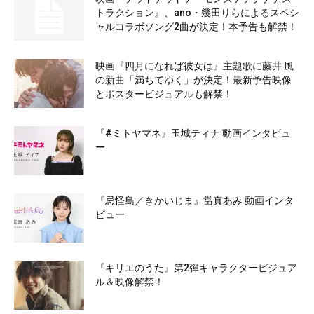
トラクション』、ano・幾田りらによるスペシ
ャルコラボソング2曲が決定！本予告も解禁！
映画『四月になれば彼女は』主題歌に藤井 風
の新曲「満ちてゆく」が決定！最新予告映像
とポスタービジュアルも解禁！
『#ミトヤマネ』玉城ティナ 動画インタビュ
ー
『忌怪島／きかいじま』當真あみ 動画インタ
ビュー
『キリエのうた』第2弾キャラクタービジュア
ル＆映像解禁！