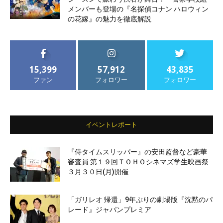
メンバーも登場の『名探偵コナン ハロウィン
の花嫁』の魅力を徹底解説
15,399
57,912
43,835
ファン
フォロワー
フォロワー
イベントレポート
『侍タイムスリッパー』の安田監督など豪華
審査員 第１９回ＴＯＨＯシネマズ学生映画祭
３月３０日(月)開催
「ガリレオ 帰還」9年ぶりの劇場版『沈黙のパ
レード』ジャパンプレミア