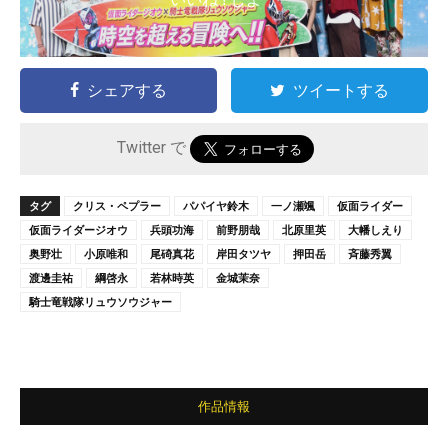
シェアする
ツイートする
Twitter で
タグ
クリス・ペプラー
パパイヤ鈴木
一ノ瀬颯
仮面ライダー
仮面ライダージオウ
兵頭功海
前野朋哉
北原里英
大幡しえり
奥野壮
小原唯和
尾碕真花
岸田タツヤ
押田岳
斉藤秀翼
渡邊圭祐
綱啓永
若林時英
金城茉奈
騎士竜戦隊リュウソウジャー
作品情報