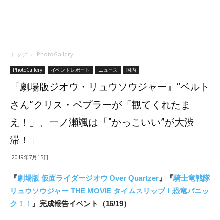
トップ
PhotoGallery
PhotoGallery
イベントレポート
ニュース
国内
『劇場版ジオウ・リュウソウジャー』“ベルト
さん”クリス・ペプラーが「観てくれたま
え！」、一ノ瀬颯は「“かっこいい”が大渋
滞！」
2019年7月15日
『
劇場版 仮面ライダージオウ Over Quartzer
』『
騎士竜戦隊
リュウソウジャー THE MOVIE タイムスリップ！恐竜パニッ
ク！！
』完成報告イベント（16/19）