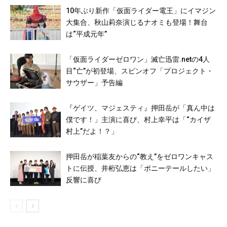
10年ぶり新作「仮面ライダー電王」にイマジン
大集合、秋山莉奈演じるナオミも登場！舞台
は“平成元年”
「仮面ライダーゼロワン」滅亡迅雷.netの4人
目“亡”が初登場、スピンオフ「プロジェクト・
サウザー」予告編
『ゲイツ、マジェスティ』押田岳が「真ん中は
僕です！」主演に喜び、村上幸平は「“カイザ
村上”だよ！？」
押田岳が稲葉友からの“教え”をゼロワンキャス
トに伝授、井桁弘恵は「ポニーテールしたい」
反響に喜び