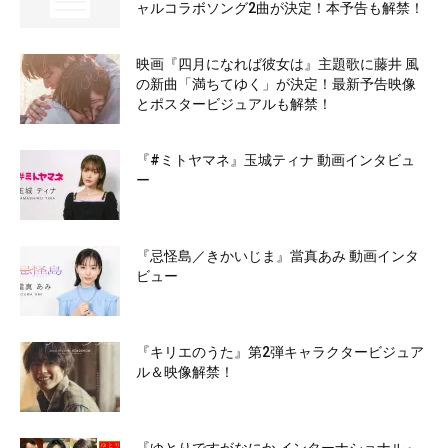
ャルコラボソング2曲が決定！本予告も解禁！
映画『四月になれば彼女は』主題歌に藤井 風
の新曲「満ちてゆく」が決定！最新予告映像
とポスタービジュアルも解禁！
『#ミトヤマネ』玉城ティナ 動画インタビュ
ー
『忌怪島／きかいじま』當真あみ 動画インタ
ビュー
『キリエのうた』第2弾キャラクタービジュア
ル＆映像解禁！