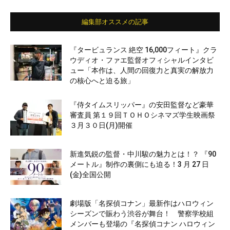
編集部オススメの記事
『タービュランス 絶空 16,000フィート』クラ
ウディオ・ファエ監督オフィシャルインタビ
ュー「本作は、人間の回復力と真実の解放力
の核心へと迫る旅」
『侍タイムスリッパー』の安田監督など豪華
審査員 第１９回ＴＯＨＯシネマズ学生映画祭
３月３０日(月)開催
新進気鋭の監督・中川駿の魅力とは！？ 『90
メートル』制作の裏側にも迫る！3 月 27 日
(金)全国公開
劇場版「名探偵コナン」最新作はハロウィン
シーズンで賑わう渋谷が舞台！ 警察学校組
メンバーも登場の『名探偵コナン ハロウィン