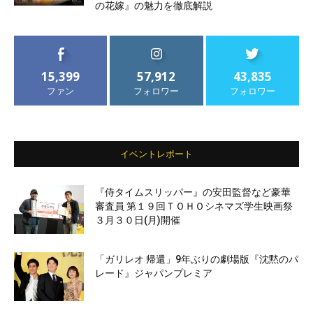
の花嫁』の魅力を徹底解説
15,399
57,912
43,835
ファン
フォロワー
フォロワー
イベントレポート
『侍タイムスリッパー』の安田監督など豪華
審査員 第１９回ＴＯＨＯシネマズ学生映画祭
３月３０日(月)開催
「ガリレオ 帰還」9年ぶりの劇場版『沈黙のパ
レード』ジャパンプレミア