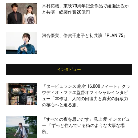
木村拓哉、東映70周年記念作品で綾瀬はるか
と共演 総製作費20億円
河合優実、倍賞千恵子と初共演『PLAN 75』
インタビュー
『タービュランス 絶空 16,000フィート』クラ
ウディオ・ファエ監督オフィシャルインタビ
ュー「本作は、人間の回復力と真実の解放力
の核心へと迫る旅」
『すべての夜を思いだす』見上 愛 インタビュ
ー 「ずっと住んでいる街のような大事な場
所」