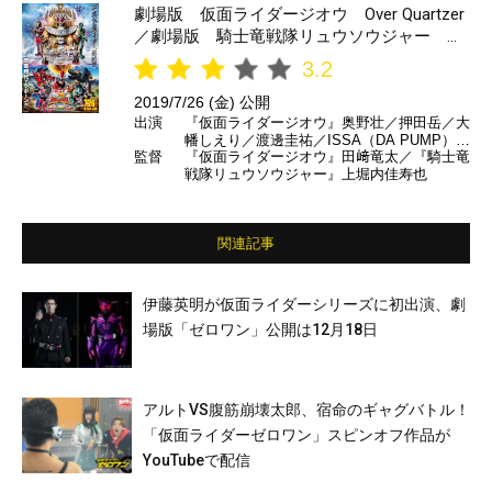
劇場版 仮面ライダージオウ Over Quartzer
／劇場版 騎士竜戦隊リュウソウジャー TH
E MOVIE タイムスリップ！恐竜パニック！！
3.2
2019/7/26 (金) 公開
出演
『仮面ライダージオウ』奥野壮／押田岳／大
幡しえり／渡邊圭祐／ISSA（DA PUMP）／
監督
『仮面ライダージオウ』田﨑竜太／『騎士竜
斉藤秀翼／パパイヤ鈴木 ほか『騎士竜戦隊
戦隊リュウソウジャー』上堀内佳寿也
リュウソウジャー』一ノ瀬颯／綱啓永／尾碕
真花／小原唯和／岸田タツヤ／兵頭功海／金
城茉奈／吹越満／佐野史郎／北原里英／前野
朋哉／若林時英／森田涼花 ほか
関連記事
伊藤英明が仮面ライダーシリーズに初出演、劇
場版「ゼロワン」公開は12月18日
アルトVS腹筋崩壊太郎、宿命のギャグバトル！
「仮面ライダーゼロワン」スピンオフ作品が
YouTubeで配信