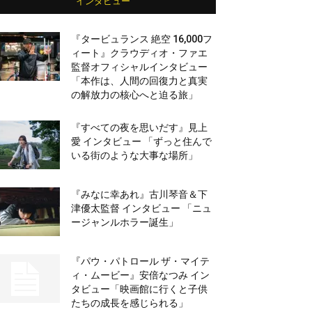
インタビュー
『タービュランス 絶空 16,000フ
ィート』クラウディオ・ファエ
監督オフィシャルインタビュー
「本作は、人間の回復力と真実
の解放力の核心へと迫る旅」
『すべての夜を思いだす』見上
愛 インタビュー 「ずっと住んで
いる街のような大事な場所」
『みなに幸あれ』古川琴音＆下
津優太監督 インタビュー 「ニュ
ージャンルホラー誕生」
『パウ・パトロール ザ・マイテ
ィ・ムービー』安倍なつみ イン
タビュー「映画館に行くと子供
たちの成長を感じられる」