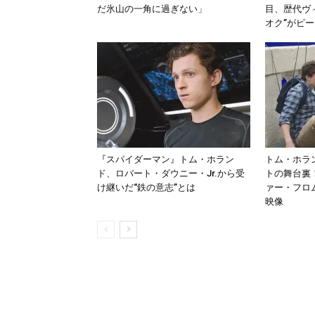
だ氷山の一角に過ぎない」
目、歴代ヴ
オク”がピ
『スパイダーマン』トム・ホラン
トム・ホラ
ド、ロバート・ダウニー・Jr.から受
トの舞台裏
け継いだ“鉄の意志”とは
ァー・フロ
映像