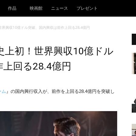
作品
映画館
ニュース
プレゼント
界興収10億ドル突破、国内興収は前作上回る28.4億円
史上初！世界興収10億ドル
上回る28.4億円
ーム
』の国内興行収入が、前作を上回る28.4億円を突破し