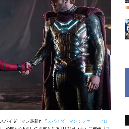
たスパイダーマン最新作『
スパイダーマン：ファー・フロ
、公開から5週目の週末となる7月27日（土）に前作『
ス