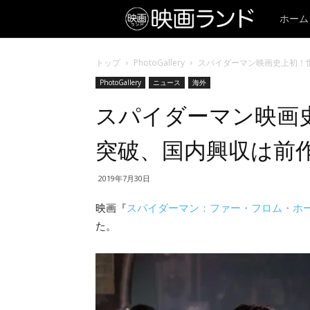
ホーム
トップ
PhotoGallery
スパイダーマン映画史上初！世
PhotoGallery
ニュース
海外
スパイダーマン映画
突破、国内興収は前作
2019年7月30日
映画『
スパイダーマン：ファー・フロム・ホ
た。