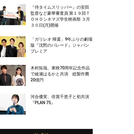
『侍タイムスリッパー』の安田
監督など豪華審査員 第１９回Ｔ
ＯＨＯシネマズ学生映画祭 ３月
３０日(月)開催
「ガリレオ 帰還」9年ぶりの劇場
版『沈黙のパレード』ジャパン
プレミア
木村拓哉、東映70周年記念作品
で綾瀬はるかと共演 総製作費
20億円
河合優実、倍賞千恵子と初共演
『PLAN 75』