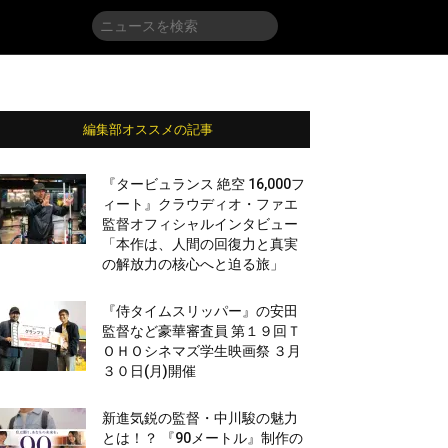
編集部オススメの記事
『タービュランス 絶空 16,000フ
ィート』クラウディオ・ファエ
監督オフィシャルインタビュー
「本作は、人間の回復力と真実
の解放力の核心へと迫る旅」
『侍タイムスリッパー』の安田
監督など豪華審査員 第１９回Ｔ
ＯＨＯシネマズ学生映画祭 ３月
３０日(月)開催
新進気鋭の監督・中川駿の魅力
とは！？ 『90メートル』制作の