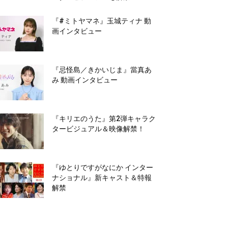
『#ミトヤマネ』玉城ティナ 動
画インタビュー
『忌怪島／きかいじま』當真あ
み 動画インタビュー
『キリエのうた』第2弾キャラク
タービジュアル＆映像解禁！
『ゆとりですがなにか インター
ナショナル』新キャスト＆特報
解禁