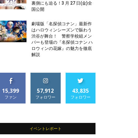
裏側にも迫る！3 月 27 日(金)全
国公開
劇場版「名探偵コナン」最新作
はハロウィンシーズンで賑わう
渋谷が舞台！ 警察学校組メン
バーも登場の『名探偵コナン ハ
ロウィンの花嫁』の魅力を徹底
解説
15,399
57,912
43,835
ファン
フォロワー
フォロワー
イベントレポート