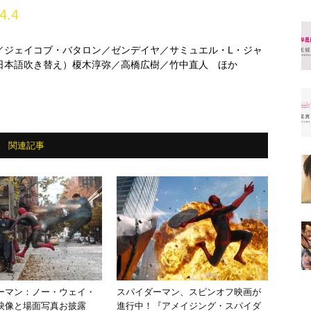
4.4
／ジェイコブ・バタロン／ゼンデイヤ／サミュエル・L・ジャ
日本語吹き替え）榎木淳弥／高橋広樹／竹中直人 ほか
関連記事
ーマン：ノー・ウェイ・
スパイダーマン、スピンオフ映画が
映像と場面写真お披露
進行中！『アメイジング・スパイダ