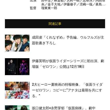
出演
田中圭／林遣都／沢村一樹／志尊淳／内田理
央／金子大地／伊藤修子／児嶋一哉／眞島秀
監督
瑠東東一郎
和／大塚寧々／吉田鋼太郎／ゆいP ほか
関連記事
成田凌『くれなずめ』予告編、ウルフルズが主
題歌書き下ろし
伊藤英明が仮面ライダーシリーズに初出演、劇
場版「ゼロワン」公開は12月18日
2大ヒーロー夏映画の特報映像、「仮面ライダ
ーゼロワン」コピーに“アナタは最期を共にす
る。”
坂口健太郎×永野芽郁『仮面病棟』、劇中