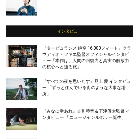
インタビュー
『タービュランス 絶空 16,000フィート』クラ
ウディオ・ファエ監督オフィシャルインタビ
ュー「本作は、人間の回復力と真実の解放力
の核心へと迫る旅」
『すべての夜を思いだす』見上 愛 インタビュ
ー 「ずっと住んでいる街のような大事な場
所」
『みなに幸あれ』古川琴音＆下津優太監督 イ
ンタビュー 「ニュージャンルホラー誕生」