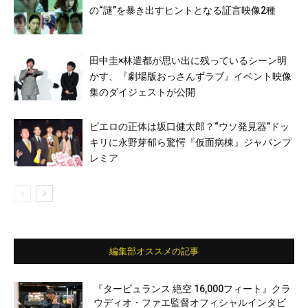
の“謎”を暴き出すヒントとなる証言映像2種
田中圭×林遣都が思い出に残っているシーン明
かす、『劇場版おっさんずラブ』イベント映像
集のダイジェストが公開
ピエロの正体は坂口健太郎？“ウソ発見器”ドッ
キリに永野芽郁ら驚愕『仮面病棟』ジャパンプ
レミア
編集部オススメの記事
『タービュランス 絶空 16,000フィート』クラ
ウディオ・ファエ監督オフィシャルインタビ