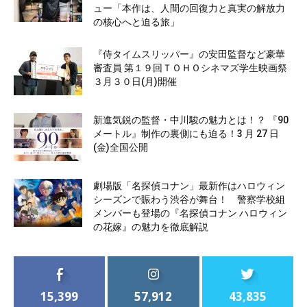
ュー「本作は、人間の回復力と真実の解放力
の核心へと迫る旅」
『侍タイムスリッパー』の安田監督など豪華
審査員 第１９回ＴＯＨＯシネマズ学生映画祭
３月３０日(月)開催
新進気鋭の監督・中川駿の魅力とは！？ 『90
メートル』制作の裏側にも迫る！3 月 27 日
(金)全国公開
劇場版「名探偵コナン」最新作はハロウィン
シーズンで賑わう渋谷が舞台！ 警察学校組
メンバーも登場の『名探偵コナン ハロウィン
の花嫁』の魅力を徹底解説
15,399
57,912
43,835