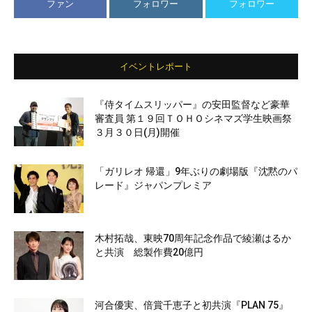
ファン
フォロワー
フォロワー
イベントレポート
『侍タイムスリッパー』の安田監督など豪華
審査員 第１９回ＴＯＨＯシネマズ学生映画祭
３月３０日(月)開催
「ガリレオ 帰還」9年ぶりの劇場版『沈黙のパ
レード』ジャパンプレミア
木村拓哉、東映70周年記念作品で綾瀬はるか
と共演 総製作費20億円
河合優実、倍賞千恵子と初共演『PLAN 75』