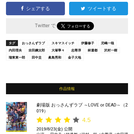
シェアする
ツイートする
Twitter で
タグ
おっさんずラブ
スキマスイッチ
伊藤修子
児嶋一哉
内田理央
吉田鋼太郎
大塚寧々
志尊淳
林遣都
沢村一樹
瑠東東一郎
田中圭
眞島秀和
金子大地
作品情報
劇場版 おっさんずラブ ～LOVE or DEAD～（2
019）
4.5
2019/8/23(金) 公開