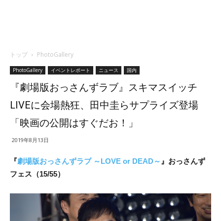
トップ
PhotoGallery
PhotoGallery
イベントレポート
ニュース
国内
『劇場版おっさんずラブ』スキマスイッチ
LIVEに会場熱狂、田中圭らサプライズ登場
「映画の公開はすぐだお！」
2019年8月13日
『
劇場版おっさんずラブ ～LOVE or DEAD～
』おっさんず
フェス（15/55）