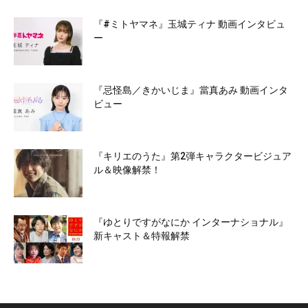
『#ミトヤマネ』玉城ティナ 動画インタビュ
ー
『忌怪島／きかいじま』當真あみ 動画インタ
ビュー
『キリエのうた』第2弾キャラクタービジュア
ル＆映像解禁！
『ゆとりですがなにか インターナショナル』
新キャスト＆特報解禁