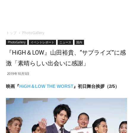
トップ
PhotoGallery
PhotoGallery
イベントレポート
ニュース
国内
『HiGH＆LOW』山田裕貴、“サプライズ”に感
激「素晴らしい出会いに感謝」
2019年10月5日
映画
『
HiGH＆LOW THE WORST
』初日舞台挨拶（2/5）