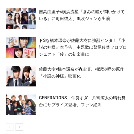
吉高由里子×横浜流星『きみの瞳が問いかけて
いる』に町田啓太、風吹ジュンら出演
ドSな橋本環奈が佐藤大樹に強烈ビンタ！『小
説の神様』本予告、主題歌は鷲尾伶菜ソロプロ
ジェクト「伶」の初楽曲に
佐藤大樹×橋本環奈がW主演、相沢沙呼の原作
「小説の神様」映画化
GENERATIONS、仲良すぎ！片寄涼太の晴れ舞
台にサプライズ登場、ファン絶叫