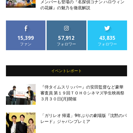
メンバーも登場の『名探偵コナン ハロウィン
の花嫁』の魅力を徹底解説
15,399
57,912
43,835
ファン
フォロワー
フォロワー
イベントレポート
『侍タイムスリッパー』の安田監督など豪華
審査員 第１９回ＴＯＨＯシネマズ学生映画祭
３月３０日(月)開催
「ガリレオ 帰還」9年ぶりの劇場版『沈黙のパ
レード』ジャパンプレミア