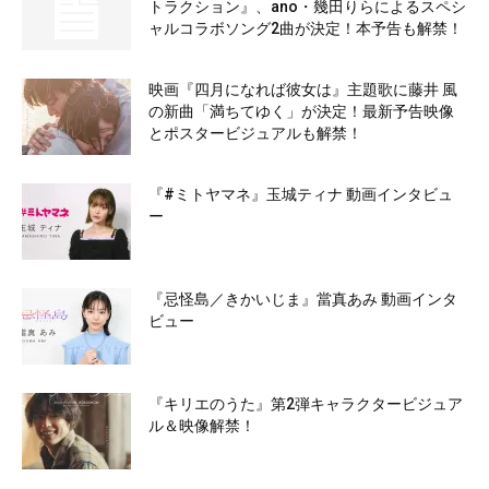
トラクション』、ano・幾田りらによるスペシ
ャルコラボソング2曲が決定！本予告も解禁！
映画『四月になれば彼女は』主題歌に藤井 風
の新曲「満ちてゆく」が決定！最新予告映像
とポスタービジュアルも解禁！
『#ミトヤマネ』玉城ティナ 動画インタビュ
ー
『忌怪島／きかいじま』當真あみ 動画インタ
ビュー
『キリエのうた』第2弾キャラクタービジュア
ル＆映像解禁！