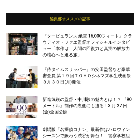
編集部オススメの記事
『タービュランス 絶空 16,000フィート』クラ
ウディオ・ファエ監督オフィシャルインタビ
ュー「本作は、人間の回復力と真実の解放力
の核心へと迫る旅」
『侍タイムスリッパー』の安田監督など豪華
審査員 第１９回ＴＯＨＯシネマズ学生映画祭
３月３０日(月)開催
新進気鋭の監督・中川駿の魅力とは！？ 『90
メートル』制作の裏側にも迫る！3 月 27 日
(金)全国公開
劇場版「名探偵コナン」最新作はハロウィン
シーズンで賑わう渋谷が舞台！ 警察学校組