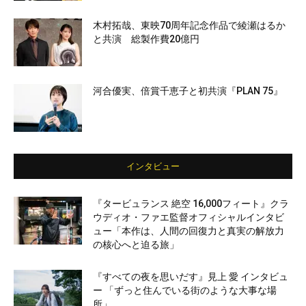
木村拓哉、東映70周年記念作品で綾瀬はるか
と共演 総製作費20億円
河合優実、倍賞千恵子と初共演『PLAN 75』
インタビュー
『タービュランス 絶空 16,000フィート』クラ
ウディオ・ファエ監督オフィシャルインタビ
ュー「本作は、人間の回復力と真実の解放力
の核心へと迫る旅」
『すべての夜を思いだす』見上 愛 インタビュ
ー 「ずっと住んでいる街のような大事な場
所」