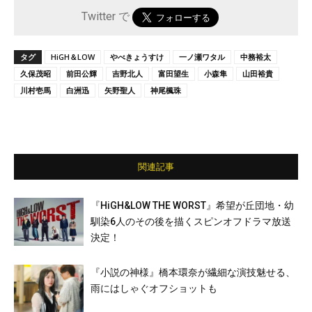
Twitter で
タグ
HiGH＆LOW
やべきょうすけ
一ノ瀬ワタル
中務裕太
久保茂昭
前田公輝
吉野北人
富田望生
小森隼
山田裕貴
川村壱馬
白洲迅
矢野聖人
神尾楓珠
関連記事
『HiGH&LOW THE WORST』希望が丘団地・幼
馴染6人のその後を描くスピンオフドラマ放送
決定！
『小説の神様』橋本環奈が繊細な演技魅せる、
雨にはしゃぐオフショットも