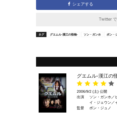
シェアする
Twitter 
タグ
グエムル-漢江の怪物-
ソン・ガンホ
ポン・
グエムル-漢江の怪
2006/9/2 (土) 公開
出演
ソン・ガンホ／
イ・ジェウン／
監督
ム・ピルソン
ポン・ジュノ