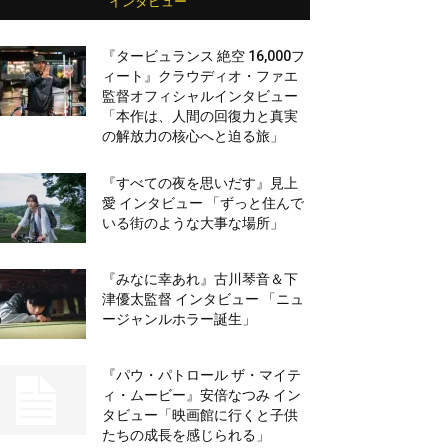
インタビュー
『タービュランス 絶空 16,000フ
ィート』クラウディオ・ファエ
監督オフィシャルインタビュー
「本作は、人間の回復力と真実
の解放力の核心へと迫る旅」
『すべての夜を思いだす』見上
愛 インタビュー 「ずっと住んで
いる街のような大事な場所」
『みなに幸あれ』古川琴音＆下
津優太監督 インタビュー 「ニュ
ージャンルホラー誕生」
『パウ・パトロール ザ・マイテ
ィ・ムービー』安倍なつみ イン
タビュー「映画館に行くと子供
たちの成長を感じられる」