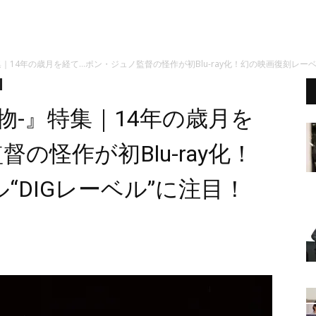
｜14年の歳月を経て…ポン・ジュノ監督の怪作が初Blu-ray化！幻の映画復刻レーベ
物-』特集｜14年の歳月を
の怪作が初Blu-ray化！
“DIGレーベル”に注目！