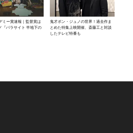
カデミー賞速報｜監督賞は
鬼才ポン・ジュノの世界！過去作ま
ノ『パラサイト 半地下の
とめた特集上映開催、斎藤工と対談
したテレビ特番も
リ