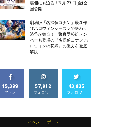
裏側にも迫る！3 月 27 日(金)全
国公開
劇場版「名探偵コナン」最新作
はハロウィンシーズンで賑わう
渋谷が舞台！ 警察学校組メン
バーも登場の『名探偵コナン ハ
ロウィンの花嫁』の魅力を徹底
解説
15,399
57,912
43,835
ファン
フォロワー
フォロワー
イベントレポート