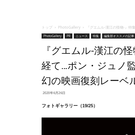
トップ
PhotoGallery
『グエムル-漢江の怪物-』特集
PhotoGallery
PR
ニュース
特集
編集部オススメの記事
『グエムル-漢江の怪
経て…ポン・ジュノ監督
幻の映画復刻レーベル
2020年6月26日
フォトギャラリー（19/25）