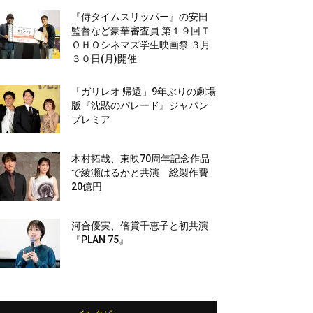
『侍タイムスリッパー』の安田
監督など豪華審査員 第１９回Ｔ
ＯＨＯシネマズ学生映画祭 ３月
３０日(月)開催
「ガリレオ 帰還」9年ぶりの劇場
版『沈黙のパレード』ジャパン
プレミア
木村拓哉、東映70周年記念作品
で綾瀬はるかと共演 総製作費
20億円
河合優実、倍賞千恵子と初共演
『PLAN 75』