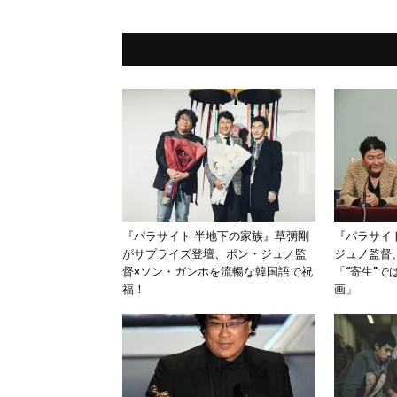
『パラサイト 半地下の家族』草彅剛
『パラサイ
がサプライズ登壇、ポン・ジュノ監
ジュノ監督
督×ソン・ガンホを流暢な韓国語で祝
「“寄生”で
福！
画」