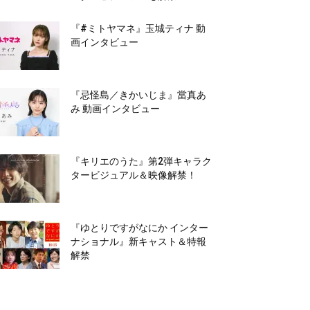
『#ミトヤマネ』玉城ティナ 動
画インタビュー
『忌怪島／きかいじま』當真あ
み 動画インタビュー
『キリエのうた』第2弾キャラク
タービジュアル＆映像解禁！
『ゆとりですがなにか インター
ナショナル』新キャスト＆特報
解禁