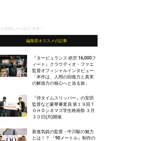
ル“DIGレーベル”に注目！
編集部オススメの記事
『タービュランス 絶空 16,000フ
ィート』クラウディオ・ファエ
監督オフィシャルインタビュー
「本作は、人間の回復力と真実
の解放力の核心へと迫る旅」
『侍タイムスリッパー』の安田
監督など豪華審査員 第１９回Ｔ
ＯＨＯシネマズ学生映画祭 ３月
３０日(月)開催
新進気鋭の監督・中川駿の魅力
とは！？ 『90メートル』制作の