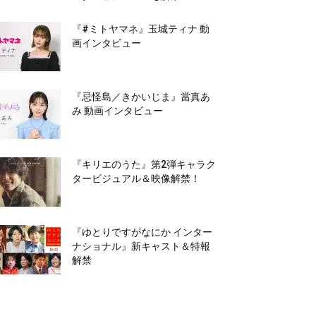
『#ミトヤマネ』玉城ティナ 動
画インタビュー
『忌怪島／きかいじま』當真あ
み 動画インタビュー
『キリエのうた』第2弾キャラク
タービジュアル＆映像解禁！
『ゆとりですがなにか インター
ナショナル』新キャスト＆特報
解禁