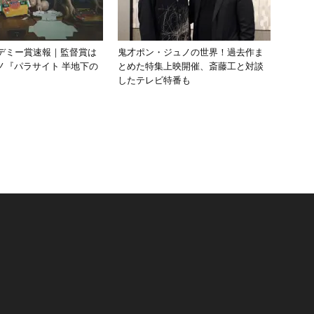
カデミー賞速報｜監督賞は
鬼才ポン・ジュノの世界！過去作ま
ノ『パラサイト 半地下の
とめた特集上映開催、斎藤工と対談
したテレビ特番も
リ