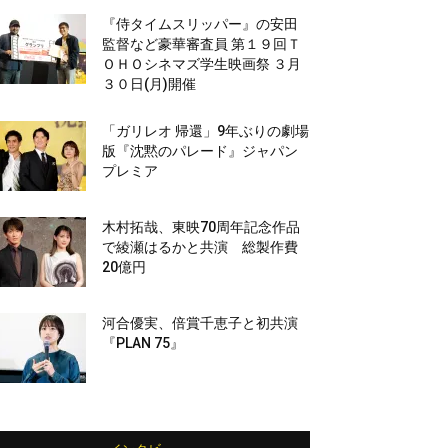
『侍タイムスリッパー』の安田
監督など豪華審査員 第１９回Ｔ
ＯＨＯシネマズ学生映画祭 ３月
３０日(月)開催
「ガリレオ 帰還」9年ぶりの劇場
版『沈黙のパレード』ジャパン
プレミア
木村拓哉、東映70周年記念作品
で綾瀬はるかと共演 総製作費
20億円
河合優実、倍賞千恵子と初共演
『PLAN 75』