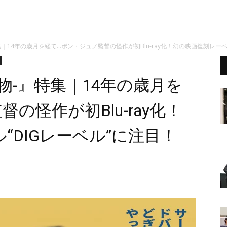
｜14年の歳月を経て…ポン・ジュノ監督の怪作が初Blu-ray化！幻の映画復刻レーベ
物-』特集｜14年の歳月を
の怪作が初Blu-ray化！
“DIGレーベル”に注目！