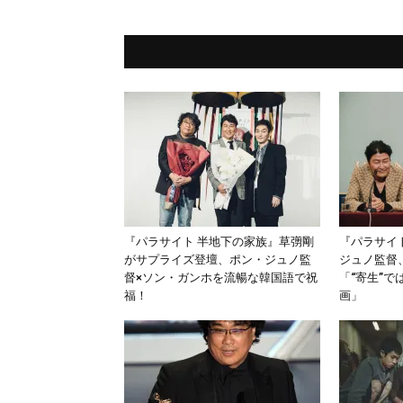
『パラサイト 半地下の家族』草彅剛
『パラサイ
がサプライズ登壇、ポン・ジュノ監
ジュノ監督
督×ソン・ガンホを流暢な韓国語で祝
「“寄生”で
福！
画」