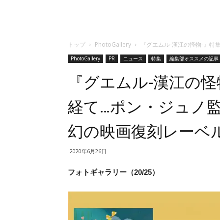
トップ
PhotoGallery
『グエムル-漢江の怪物-』特集
PhotoGallery
PR
ニュース
特集
編集部オススメの記事
『グエムル-漢江の怪
経て…ポン・ジュノ監督
幻の映画復刻レーベル
2020年6月26日
フォトギャラリー（20/25）