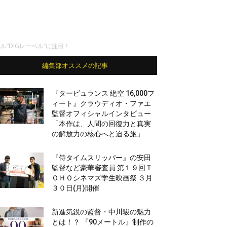
ル“DIGレーベル”に注目！
編集部オススメの記事
『タービュランス 絶空 16,000フ
ィート』クラウディオ・ファエ
監督オフィシャルインタビュー
「本作は、人間の回復力と真実
の解放力の核心へと迫る旅」
『侍タイムスリッパー』の安田
監督など豪華審査員 第１９回Ｔ
ＯＨＯシネマズ学生映画祭 ３月
３０日(月)開催
新進気鋭の監督・中川駿の魅力
とは！？ 『90メートル』制作の