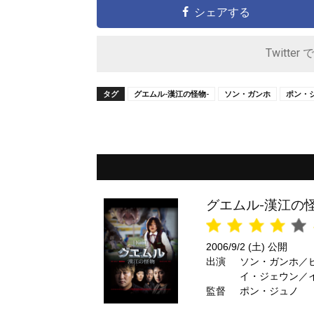
シェアする
Twitter 
タグ
グエムル-漢江の怪物-
ソン・ガンホ
ポン・
グエムル-漢江の怪
2006/9/2 (土) 公開
出演
ソン・ガンホ／
イ・ジェウン／
監督
ム・ピルソン
ポン・ジュノ