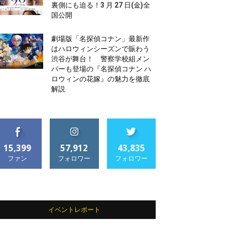
裏側にも迫る！3 月 27 日(金)全
国公開
劇場版「名探偵コナン」最新作
はハロウィンシーズンで賑わう
渋谷が舞台！ 警察学校組メン
バーも登場の『名探偵コナン ハ
ロウィンの花嫁』の魅力を徹底
解説
15,399
57,912
43,835
ファン
フォロワー
フォロワー
イベントレポート