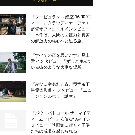
インタビュー
『タービュランス 絶空 16,000フ
ィート』クラウディオ・ファエ
監督オフィシャルインタビュー
「本作は、人間の回復力と真実
の解放力の核心へと迫る旅」
『すべての夜を思いだす』見上
愛 インタビュー 「ずっと住んで
いる街のような大事な場所」
『みなに幸あれ』古川琴音＆下
津優太監督 インタビュー 「ニュ
ージャンルホラー誕生」
『パウ・パトロール ザ・マイテ
ィ・ムービー』安倍なつみ イン
タビュー「映画館に行くと子供
たちの成長を感じられる」