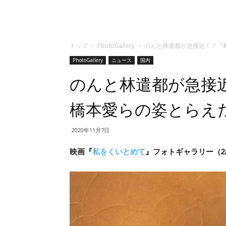
トップ
PhotoGallery
のんと林遣都が急接近！？『
PhotoGallery
ニュース
国内
のんと林遣都が急接
橋本愛らの姿とらえ
2020年11月7日
映画『
私をくいとめて
』フォトギャラリー（2/