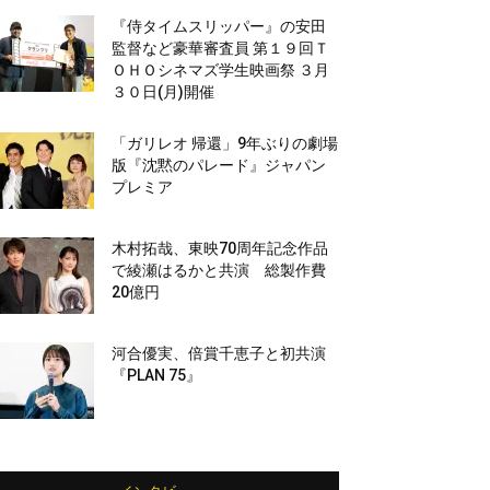
『侍タイムスリッパー』の安田
監督など豪華審査員 第１９回Ｔ
ＯＨＯシネマズ学生映画祭 ３月
３０日(月)開催
「ガリレオ 帰還」9年ぶりの劇場
版『沈黙のパレード』ジャパン
プレミア
木村拓哉、東映70周年記念作品
で綾瀬はるかと共演 総製作費
20億円
河合優実、倍賞千恵子と初共演
『PLAN 75』