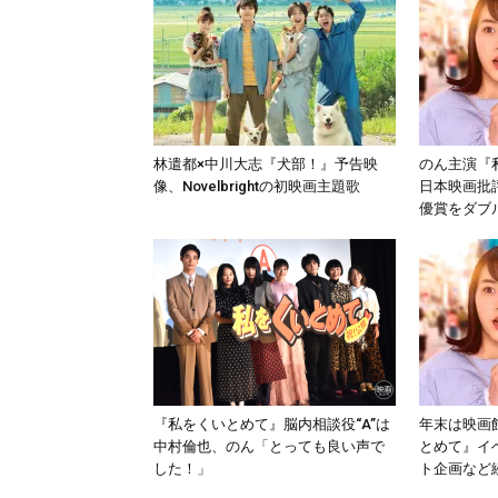
林遣都×中川大志『犬部！』予告映
のん主演『
像、Novelbrightの初映画主題歌
日本映画批
優賞をダブ
『私をくいとめて』脳内相談役“A”は
年末は映画
中村倫也、のん「とっても良い声で
とめて』イ
した！」
ト企画など