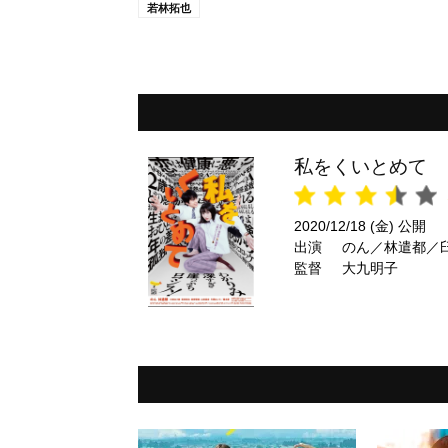
若林拓也
私をくいとめて
2020/12/18 (金) 公開
出演
のん／林遣都／
監督
大九明子