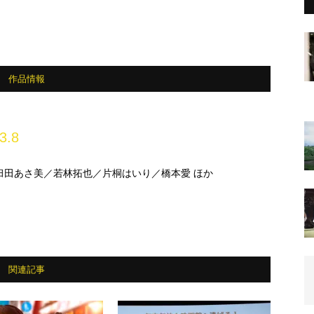
作品情報
3.8
臼田あさ美／若林拓也／片桐はいり／橋本愛 ほか
関連記事