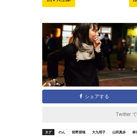
シェアする
Twitter 
タグ
のん
前野朋哉
大九明子
山田真歩
林