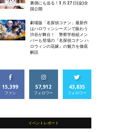
裏側にも迫る！3 月 27 日(金)全
国公開
劇場版「名探偵コナン」最新作
はハロウィンシーズンで賑わう
渋谷が舞台！ 警察学校組メン
バーも登場の『名探偵コナン ハ
ロウィンの花嫁』の魅力を徹底
解説
15,399
57,912
43,835
ファン
フォロワー
フォロワー
イベントレポート