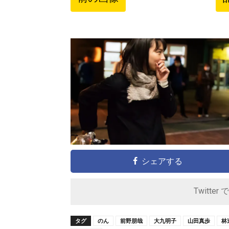
シェアする
Twitter 
タグ
のん
前野朋哉
大九明子
山田真歩
林