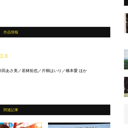
作品情報
3.8
臼田あさ美／若林拓也／片桐はいり／橋本愛 ほか
関連記事