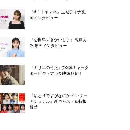
『#ミトヤマネ』玉城ティナ 動
画インタビュー
『忌怪島／きかいじま』當真あ
み 動画インタビュー
『キリエのうた』第2弾キャラク
タービジュアル＆映像解禁！
『ゆとりですがなにか インター
ナショナル』新キャスト＆特報
解禁