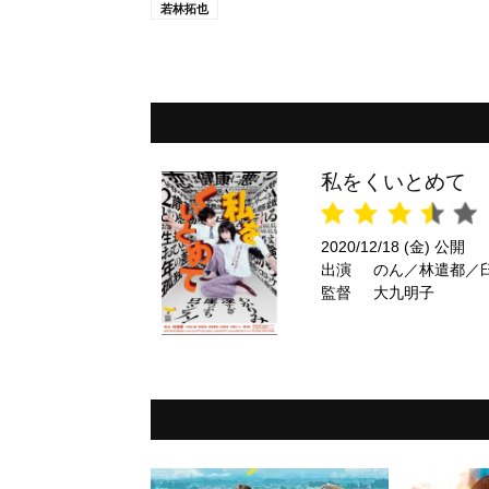
若林拓也
私をくいとめて
2020/12/18 (金) 公開
出演
のん／林遣都／
監督
大九明子