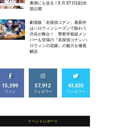
裏側にも迫る！3 月 27 日(金)全
国公開
劇場版「名探偵コナン」最新作
はハロウィンシーズンで賑わう
渋谷が舞台！ 警察学校組メン
バーも登場の『名探偵コナン ハ
ロウィンの花嫁』の魅力を徹底
解説
15,399
57,912
43,835
ファン
フォロワー
フォロワー
イベントレポート