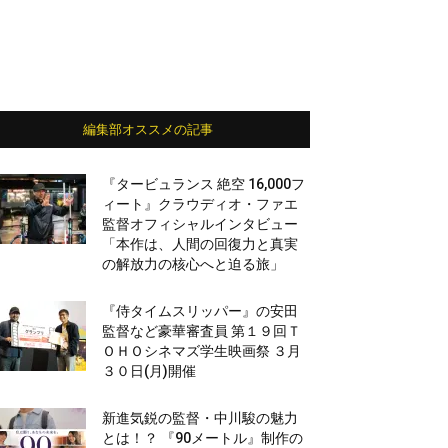
編集部オススメの記事
『タービュランス 絶空 16,000フ
ィート』クラウディオ・ファエ
監督オフィシャルインタビュー
「本作は、人間の回復力と真実
の解放力の核心へと迫る旅」
『侍タイムスリッパー』の安田
監督など豪華審査員 第１９回Ｔ
ＯＨＯシネマズ学生映画祭 ３月
３０日(月)開催
新進気鋭の監督・中川駿の魅力
とは！？ 『90メートル』制作の