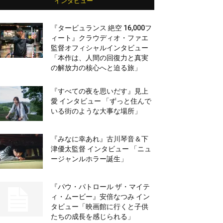
インタビュー
『タービュランス 絶空 16,000フ
ィート』クラウディオ・ファエ
監督オフィシャルインタビュー
「本作は、人間の回復力と真実
の解放力の核心へと迫る旅」
『すべての夜を思いだす』見上
愛 インタビュー 「ずっと住んで
いる街のような大事な場所」
『みなに幸あれ』古川琴音＆下
津優太監督 インタビュー 「ニュ
ージャンルホラー誕生」
『パウ・パトロール ザ・マイテ
ィ・ムービー』安倍なつみ イン
タビュー「映画館に行くと子供
たちの成長を感じられる」