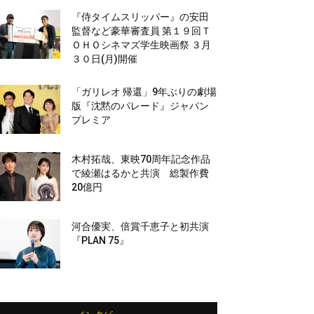
『侍タイムスリッパー』の安田
監督など豪華審査員 第１９回Ｔ
ＯＨＯシネマズ学生映画祭 ３月
３０日(月)開催
「ガリレオ 帰還」9年ぶりの劇場
版『沈黙のパレード』ジャパン
プレミア
木村拓哉、東映70周年記念作品
で綾瀬はるかと共演 総製作費
20億円
河合優実、倍賞千恵子と初共演
『PLAN 75』