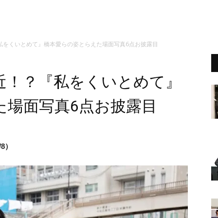
私をくいとめて』橋本愛らの姿とらえた場面写真6点お披露目
近！？『私をくいとめて』
た場面写真6点お披露目
8）