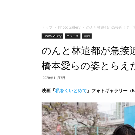
トップ
PhotoGallery
のんと林遣都が急接近！？『
PhotoGallery
ニュース
国内
のんと林遣都が急接
橋本愛らの姿とらえ
2020年11月7日
映画『
私をくいとめて
』フォトギャラリー（5/