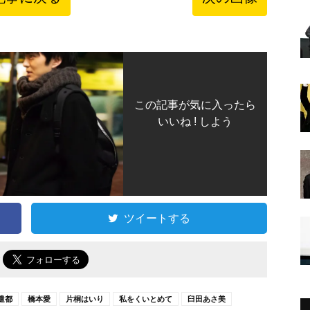
この記事が気に入ったら
いいね ! しよう
ツイートする
で
遣都
橋本愛
片桐はいり
私をくいとめて
臼田あさ美