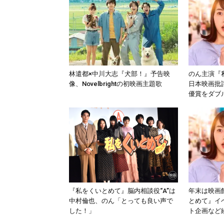
林遣都×中川大志『犬部！』予告映
のん主演『
像、Novelbrightの初映画主題歌
日本映画批
優賞をダブ
『私をくいとめて』脳内相談役“A”は
年末は映画
中村倫也、のん「とっても良い声で
とめて』イ
した！」
ト企画など