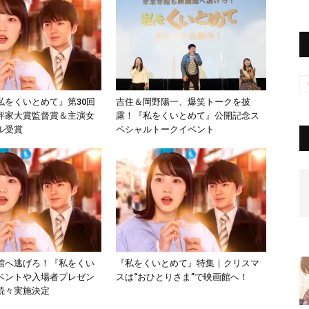
私をくいとめて』第30回
吉住＆岡野陽一、爆笑トークを披
評家大賞監督賞＆主演女
露！『私をくいとめて』公開記念ス
ル受賞
ペシャルトークイベント
館へ逃げろ！『私をくい
『私をくいとめて』特集｜クリスマ
ベントや入場者プレゼン
スは“おひとりさま”で映画館へ！
続々実施決定