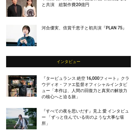
と共演 総製作費20億円
河合優実、倍賞千恵子と初共演『PLAN 75』
インタビュー
『タービュランス 絶空 16,000フィート』クラ
ウディオ・ファエ監督オフィシャルインタビ
ュー「本作は、人間の回復力と真実の解放力
の核心へと迫る旅」
『すべての夜を思いだす』見上 愛 インタビュ
ー 「ずっと住んでいる街のような大事な場
所」