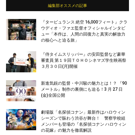
編集部オススメの記事
『タービュランス 絶空 16,000フィート』クラ
ウディオ・ファエ監督オフィシャルインタビ
ュー「本作は、人間の回復力と真実の解放力
の核心へと迫る旅」
『侍タイムスリッパー』の安田監督など豪華
審査員 第１９回ＴＯＨＯシネマズ学生映画祭
３月３０日(月)開催
新進気鋭の監督・中川駿の魅力とは！？ 『90
メートル』制作の裏側にも迫る！3 月 27 日
(金)全国公開
劇場版「名探偵コナン」最新作はハロウィン
シーズンで賑わう渋谷が舞台！ 警察学校組
メンバーも登場の『名探偵コナン ハロウィン
の花嫁』の魅力を徹底解説