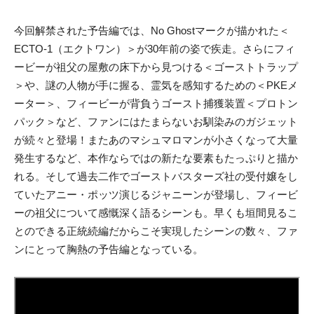
今回解禁された予告編では、No Ghostマークが描かれた＜
ECTO-1（エクトワン）＞が30年前の姿で疾走。さらにフィ
ービーが祖父の屋敷の床下から見つける＜ゴーストトラップ
＞や、謎の人物が手に握る、霊気を感知するための＜PKEメ
ーター＞、フィービーが背負うゴースト捕獲装置＜プロトン
パック＞など、ファンにはたまらないお馴染みのガジェット
が続々と登場！またあのマシュマロマンが小さくなって大量
発生するなど、本作ならではの新たな要素もたっぷりと描か
れる。そして過去二作でゴーストバスターズ社の受付嬢をし
ていたアニー・ポッツ演じるジャニーンが登場し、フィービ
ーの祖父について感慨深く語るシーンも。早くも垣間見るこ
とのできる正統続編だからこそ実現したシーンの数々、ファ
ンにとって胸熱の予告編となっている。