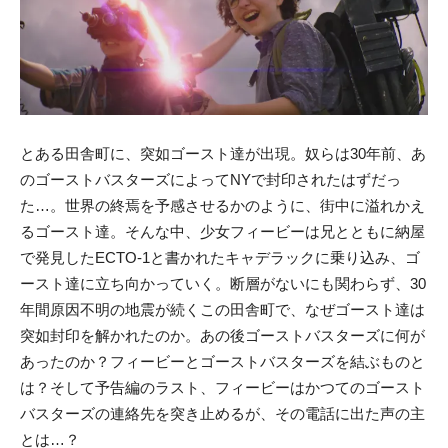
とある田舎町に、突如ゴースト達が出現。奴らは30年前、あ
のゴーストバスターズによってNYで封印されたはずだっ
た…。世界の終焉を予感させるかのように、街中に溢れかえ
るゴースト達。そんな中、少女フィービーは兄とともに納屋
で発見したECTO-1と書かれたキャデラックに乗り込み、ゴ
ースト達に立ち向かっていく。断層がないにも関わらず、30
年間原因不明の地震が続くこの田舎町で、なぜゴースト達は
突如封印を解かれたのか。あの後ゴーストバスターズに何が
あったのか？フィービーとゴーストバスターズを結ぶものと
は？そして予告編のラスト、フィービーはかつてのゴースト
バスターズの連絡先を突き止めるが、その電話に出た声の主
とは…？