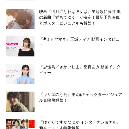
映画『四月になれば彼女は』主題歌に藤井 風
の新曲「満ちてゆく」が決定！最新予告映像
とポスタービジュアルも解禁！
『#ミトヤマネ』玉城ティナ 動画インタビュ
ー
『忌怪島／きかいじま』當真あみ 動画インタ
ビュー
『キリエのうた』第2弾キャラクタービジュア
ル＆映像解禁！
『ゆとりですがなにか インターナショナル』
新キャスト＆特報解禁