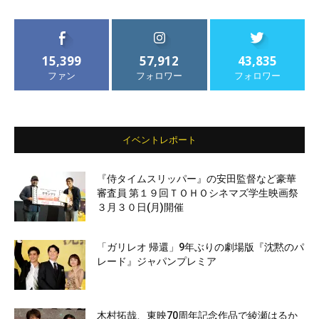
15,399
57,912
43,835
ファン
フォロワー
フォロワー
イベントレポート
『侍タイムスリッパー』の安田監督など豪華
審査員 第１９回ＴＯＨＯシネマズ学生映画祭
３月３０日(月)開催
「ガリレオ 帰還」9年ぶりの劇場版『沈黙のパ
レード』ジャパンプレミア
木村拓哉、東映70周年記念作品で綾瀬はるか