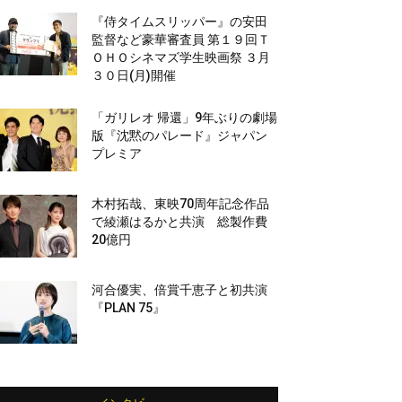
『侍タイムスリッパー』の安田
監督など豪華審査員 第１９回Ｔ
ＯＨＯシネマズ学生映画祭 ３月
３０日(月)開催
「ガリレオ 帰還」9年ぶりの劇場
版『沈黙のパレード』ジャパン
プレミア
木村拓哉、東映70周年記念作品
で綾瀬はるかと共演 総製作費
20億円
河合優実、倍賞千恵子と初共演
『PLAN 75』