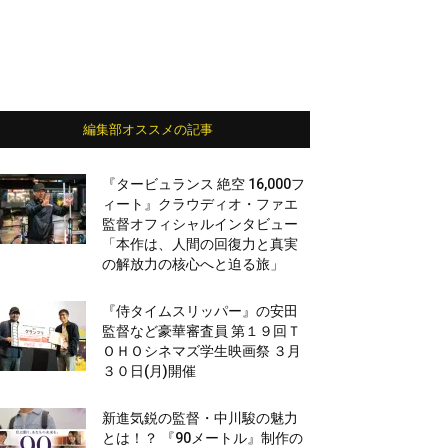
編集部オススメの記事
『タービュランス 絶空 16,000フ
ィート』クラウディオ・ファエ
監督オフィシャルインタビュー
「本作は、人間の回復力と真実
の解放力の核心へと迫る旅」
『侍タイムスリッパー』の安田
監督など豪華審査員 第１９回Ｔ
ＯＨＯシネマズ学生映画祭 ３月
３０日(月)開催
新進気鋭の監督・中川駿の魅力
とは！？ 『90メートル』制作の