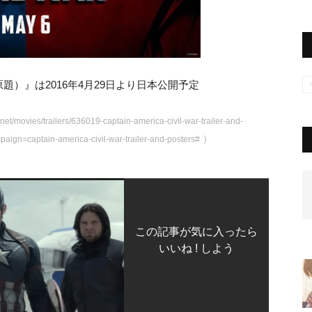
）』は2016年4月29日より日本公開予定
et/movies/trailers/636019-captain-america-civil-war-trailer-and-
）
gn=captain-america-civil-war-trailer-and-posters#
この記事が気に入ったら
いいね ! しよう