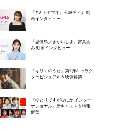
『#ミトヤマネ』玉城ティナ 動
画インタビュー
『忌怪島／きかいじま』當真あ
み 動画インタビュー
『キリエのうた』第2弾キャラク
タービジュアル＆映像解禁！
『ゆとりですがなにか インター
ナショナル』新キャスト＆特報
解禁