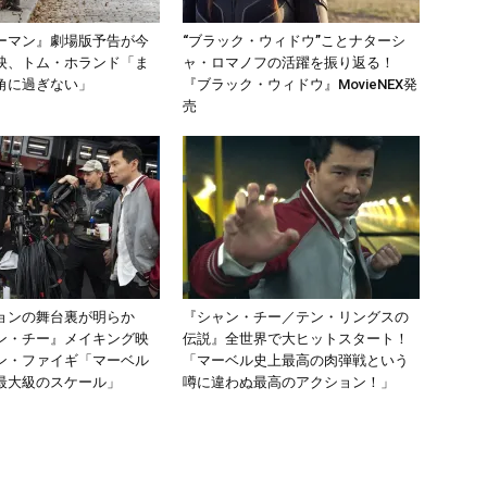
ーマン』劇場版予告が今
“ブラック・ウィドウ”ことナターシ
映、トム・ホランド「ま
ャ・ロマノフの活躍を振り返る！
角に過ぎない」
『ブラック・ウィドウ』MovieNEX発
売
ョンの舞台裏が明らか
『シャン・チー／テン・リングスの
ン・チー』メイキング映
伝説』全世界で大ヒットスタート！
ン・ファイギ「マーベル
「マーベル史上最高の肉弾戦という
最大級のスケール」
噂に違わぬ最高のアクション！」