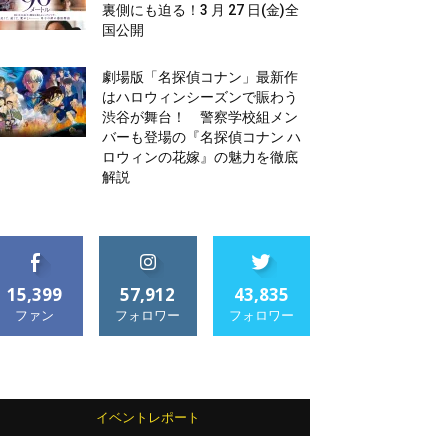
裏側にも迫る！3 月 27 日(金)全
国公開
劇場版「名探偵コナン」最新作
はハロウィンシーズンで賑わう
渋谷が舞台！ 警察学校組メン
バーも登場の『名探偵コナン ハ
ロウィンの花嫁』の魅力を徹底
解説
15,399
57,912
43,835
ファン
フォロワー
フォロワー
イベントレポート