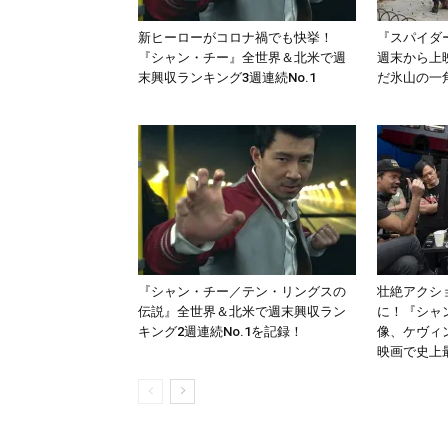
新ヒーローがコロナ禍でも快挙！
『スパイダ
『シャン・チー』全世界＆北米で週
週末から上
末興収ランキング3週連続No.1
だ氷山の一
『シャン・チー／テン・リングスの
壮絶アクシ
伝説』全世界＆北米で週末興収ラン
に！『シャ
キング2週連続No.1を記録！
像、ケヴィ
映画で史上