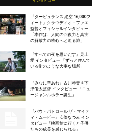
インタビュー
『タービュランス 絶空 16,000フ
ィート』クラウディオ・ファエ
監督オフィシャルインタビュー
「本作は、人間の回復力と真実
の解放力の核心へと迫る旅」
『すべての夜を思いだす』見上
愛 インタビュー 「ずっと住んで
いる街のような大事な場所」
『みなに幸あれ』古川琴音＆下
津優太監督 インタビュー 「ニュ
ージャンルホラー誕生」
『パウ・パトロール ザ・マイテ
ィ・ムービー』安倍なつみ イン
タビュー「映画館に行くと子供
たちの成長を感じられる」