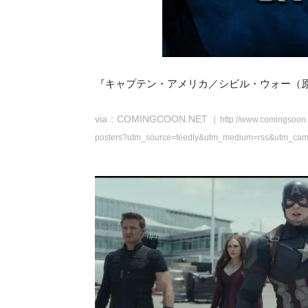
『キャプテン・アメリカ／シビル・ウォー（原題
via：COMINGCOON.NET（
http://www.comingsoon.n
posters?utm_source=feedly&utm_medium=rss&utm_campai