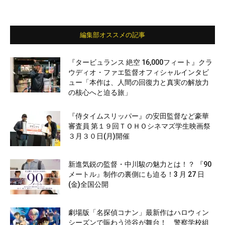
編集部オススメの記事
『タービュランス 絶空 16,000フィート』クラ
ウディオ・ファエ監督オフィシャルインタビ
ュー「本作は、人間の回復力と真実の解放力
の核心へと迫る旅」
『侍タイムスリッパー』の安田監督など豪華
審査員 第１９回ＴＯＨＯシネマズ学生映画祭
３月３０日(月)開催
新進気鋭の監督・中川駿の魅力とは！？ 『90
メートル』制作の裏側にも迫る！3 月 27 日
(金)全国公開
劇場版「名探偵コナン」最新作はハロウィン
シーズンで賑わう渋谷が舞台！ 警察学校組