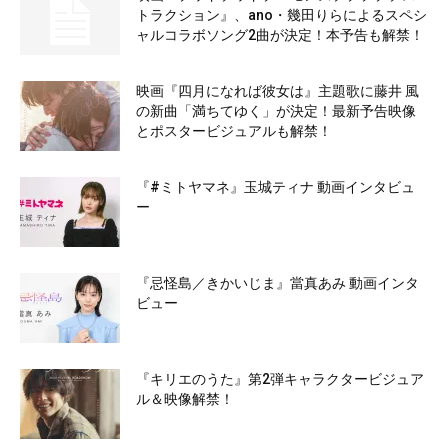
トラクション』、ano・幾田りらによるスペシ
ャルコラボソング2曲が決定！本予告も解禁！
映画『四月になれば彼女は』主題歌に藤井 風
の新曲「満ちてゆく」が決定！最新予告映像
とポスタービジュアルも解禁！
『#ミトヤマネ』玉城ティナ 動画インタビュ
ー
『忌怪島／きかいじま』當真あみ 動画インタ
ビュー
『キリエのうた』第2弾キャラクタービジュア
ル＆映像解禁！