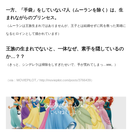
一方、「手袋」をしていない7人（ムーランを除く）は、生
まれながらのプリンセス。
（ムーランは王族生まれではありませんが、王子とは結婚せずに民を救った英雄に
なるヒロインとして描かれています）
王族の生まれでないと、一体なぜ、素手を隠しているの
か…？？
（きっと、シンデレラは掃除をしすぎたせいで、手が荒れてしまっ…ww。）
（via：MOVIEPILOT／http://moviepilot.com/posts/3766439）
この記事が気に入ったら
いいね ! しよう