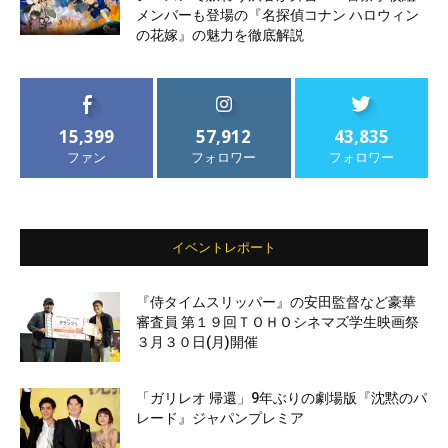
メンバーも登場の『名探偵コナン ハロウィン
の花嫁』の魅力を徹底解説
15,399
57,912
43,835
ファン
フォロワー
フォロワー
イベントレポート
『侍タイムスリッパー』の安田監督など豪華
審査員 第１９回ＴＯＨＯシネマズ学生映画祭
３月３０日(月)開催
「ガリレオ 帰還」9年ぶりの劇場版『沈黙のパ
レード』ジャパンプレミア