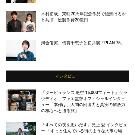
木村拓哉、東映70周年記念作品で綾瀬はるか
と共演 総製作費20億円
河合優実、倍賞千恵子と初共演『PLAN 75』
インタビュー
『タービュランス 絶空 16,000フィート』クラ
ウディオ・ファエ監督オフィシャルインタビ
ュー「本作は、人間の回復力と真実の解放力
の核心へと迫る旅」
『すべての夜を思いだす』見上 愛 インタビュ
ー 「ずっと住んでいる街のような大事な場