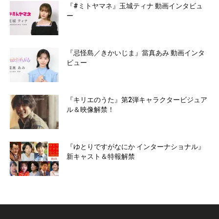
『#ミトヤマネ』玉城ティナ 動画インタビュ
ー
『忌怪島／きかいじま』當真あみ 動画インタ
ビュー
『キリエのうた』第2弾キャラクタービジュア
ル＆映像解禁！
『ゆとりですがなにか インターナショナル』
新キャスト＆特報解禁