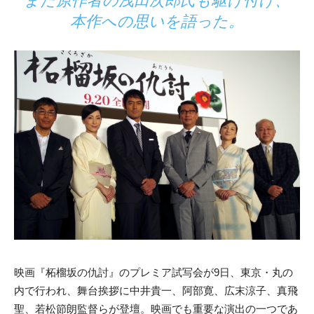
また原作者の浅田次郎氏も駆け付け、
本作への思いを語った。
映画『柘榴坂の仇討』のプレミア試写会が9日、東京・丸の
内で行われ、舞台挨拶に中井貴一、阿部寛、広末涼子、真飛
聖、若松節朗監督らが登壇。映画でも重要な演出の一つであ