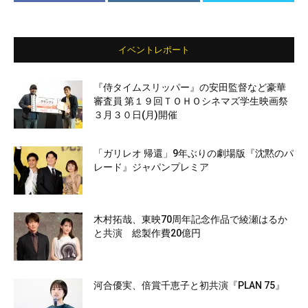
イベントレポート
『侍タイムスリッパー』の安田監督など豪華
審査員 第１９回ＴＯＨＯシネマズ学生映画祭
３月３０日(月)開催
「ガリレオ 帰還」9年ぶりの劇場版『沈黙のパ
レード』ジャパンプレミア
木村拓哉、東映70周年記念作品で綾瀬はるか
と共演 総製作費20億円
河合優実、倍賞千恵子と初共演『PLAN 75』