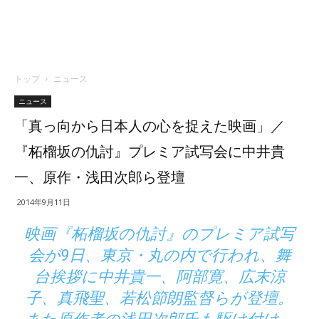
トップ
ニュース
ニュース
「真っ向から日本人の心を捉えた映画」／
『柘榴坂の仇討』プレミア試写会に中井貴
一、原作・浅田次郎ら登壇
2014年9月11日
映画『柘榴坂の仇討』のプレミア試写
会が9日、東京・丸の内で行われ、舞
台挨拶に中井貴一、阿部寛、広末涼
子、真飛聖、若松節朗監督らが登壇。