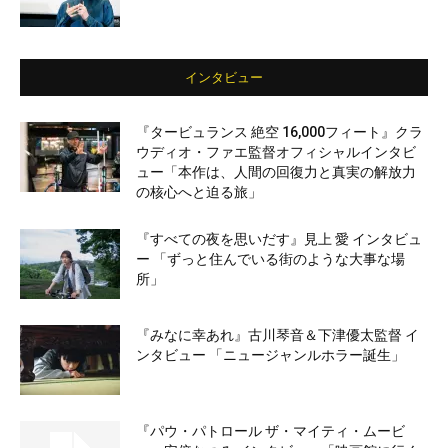
インタビュー
『タービュランス 絶空 16,000フィート』クラ
ウディオ・ファエ監督オフィシャルインタビ
ュー「本作は、人間の回復力と真実の解放力
の核心へと迫る旅」
『すべての夜を思いだす』見上 愛 インタビュ
ー 「ずっと住んでいる街のような大事な場
所」
『みなに幸あれ』古川琴音＆下津優太監督 イ
ンタビュー 「ニュージャンルホラー誕生」
『パウ・パトロール ザ・マイティ・ムービ