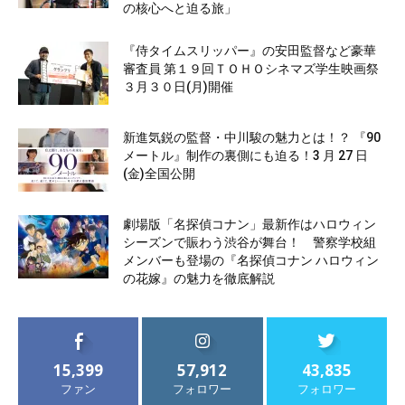
の核心へと迫る旅」
『侍タイムスリッパー』の安田監督など豪華
審査員 第１９回ＴＯＨＯシネマズ学生映画祭
３月３０日(月)開催
新進気鋭の監督・中川駿の魅力とは！？ 『90
メートル』制作の裏側にも迫る！3 月 27 日
(金)全国公開
劇場版「名探偵コナン」最新作はハロウィン
シーズンで賑わう渋谷が舞台！ 警察学校組
メンバーも登場の『名探偵コナン ハロウィン
の花嫁』の魅力を徹底解説
15,399
57,912
43,835
ファン
フォロワー
フォロワー