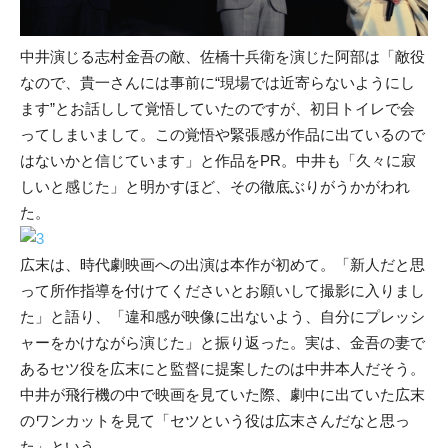
中井演じる志村金吾の敵、佐橋十兵衛を演じた阿部は「敵役
なので、貴一さんには事前に“現場では近寄らないようにし
ます”とお話しして覚悟していたのですが、初日トイレで会
ってしまいまして。この覚悟や緊張感が作品に出ているので
はないかと信じています」と作品をPR。中井も「久々に寂
しいと感じた」と明かすほど、その徹底ぶりがうかがわれ
た。
広末は、時代劇映画への出演は本作が初めて。「新人だと思
って所作指導を付けてくださいとお願いして撮影に入りまし
た」と語り、「違和感が映像に出ないよう、自分にプレッシ
ャーをかけながら演じた」と振り返った。実は、金吾の妻で
あるセツ役を広末にと監督に提案したのは中井本人だそう。
中井が飛行機の中で映画を見ていた際、劇中に出ていた広末
のワンカットを見て「セツという役は広末さんだなと思っ
た」という。