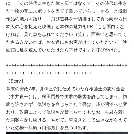
は、「その時代に生きた偉人伝ではなくて、その時代に生き
た一輪の花にスポットを当てて書いていらっしゃる」と浅田
作品の魅力を語り、「飛び道具を一切排除して真っ向から日
本人の心を捉えた映画」と本作の魅力をPR「もし面白くな
ければ、見た事を忘れてください（笑）。面白いと思ってく
ださる方がいれば、お友達にもお声がけしていただいて、映
画館に足を運んでいただけたら幸せです」と呼びかけた。
+++++++++++++++++++++++++++++++++++++++++++++
++++++++++++++++++++++++++++++++
【Story】
幕末の安政7年、井伊直弼に仕えていた彦根藩士の志村金吾
（中井貴一）は、桜田門外で主君の殺害を許してしまう。切
腹も許されず、仇討ちを命じられた金吾は、時が明治へと変
わり、政府によって仇討ちが禁じられてもなお、主君を殺し
た刺客を探し続ける。やがて、車引きとして生きながらえて
いた佐橋十兵衛（阿部寛）を見つけ出す。