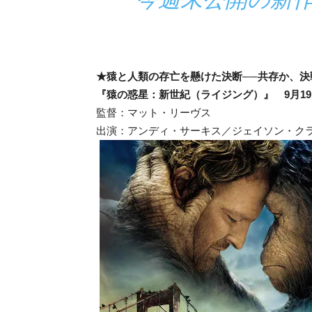
★猿と人類の存亡を懸けた決断──共存か、決
『猿の惑星：新世紀（ライジング）』 9月1
監督：マット・リーヴス
出演：アンディ・サーキス／ジェイソン・ク