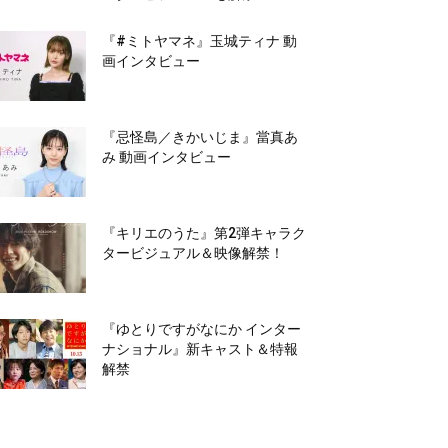
『#ミトヤマネ』玉城ティナ 動
画インタビュー
『忌怪島／きかいじま』當真あ
み 動画インタビュー
『キリエのうた』第2弾キャラク
タービジュアル＆映像解禁！
『ゆとりですがなにか インター
ナショナル』新キャスト＆特報
解禁