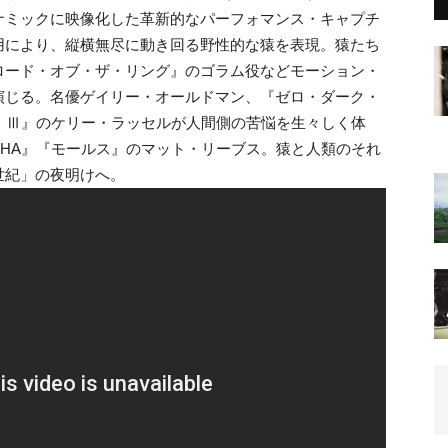
ナミックに映像化した革新的なパーフォマンス・キャプチ
用により、縦横無尽に動き回る野性的な猿を表現。猿たち
ロード・オブ・ザ・リング』のゴラム役などモーション・
演じる。名優ゲイリー・オールドマン、『ゼロ・ダーク・
：Ⅲ』のケリー・ラッセルが人間側の苦悩を生々しく体
ISHA』『モールス』のマット・リーブス。猿と人類のそれ
世紀」の夜明けへ。