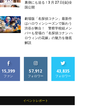
裏側にも迫る！3 月 27 日(金)全
国公開
劇場版「名探偵コナン」最新作
はハロウィンシーズンで賑わう
渋谷が舞台！ 警察学校組メン
バーも登場の『名探偵コナン ハ
ロウィンの花嫁』の魅力を徹底
解説
15,399
57,912
43,835
ファン
フォロワー
フォロワー
イベントレポート