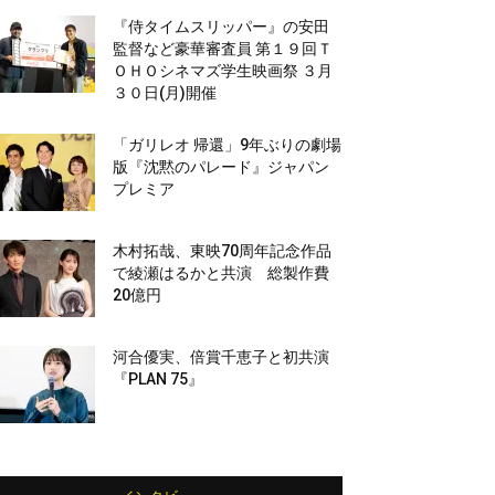
『侍タイムスリッパー』の安田
監督など豪華審査員 第１９回Ｔ
ＯＨＯシネマズ学生映画祭 ３月
３０日(月)開催
「ガリレオ 帰還」9年ぶりの劇場
版『沈黙のパレード』ジャパン
プレミア
木村拓哉、東映70周年記念作品
で綾瀬はるかと共演 総製作費
20億円
河合優実、倍賞千恵子と初共演
『PLAN 75』