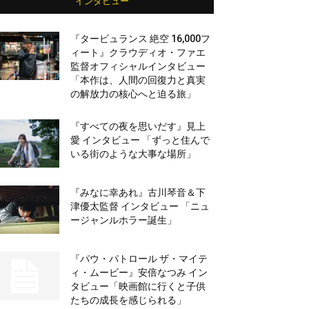
インタビュー
『タービュランス 絶空 16,000フ
ィート』クラウディオ・ファエ
監督オフィシャルインタビュー
「本作は、人間の回復力と真実
の解放力の核心へと迫る旅」
『すべての夜を思いだす』見上
愛 インタビュー 「ずっと住んで
いる街のような大事な場所」
『みなに幸あれ』古川琴音＆下
津優太監督 インタビュー 「ニュ
ージャンルホラー誕生」
『パウ・パトロール ザ・マイテ
ィ・ムービー』安倍なつみ イン
タビュー「映画館に行くと子供
たちの成長を感じられる」