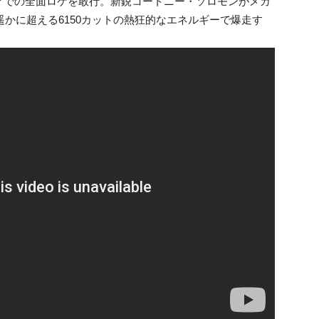
アでの全面ロケを敢行。新鋭コートニー・ソロモンがメガ
遥かに超える6150カットの熱狂的なエネルギーで爆走す