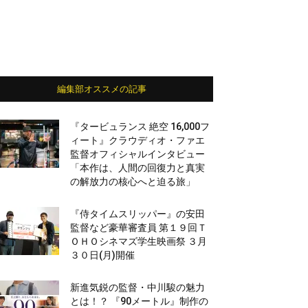
編集部オススメの記事
『タービュランス 絶空 16,000フ
ィート』クラウディオ・ファエ
監督オフィシャルインタビュー
「本作は、人間の回復力と真実
の解放力の核心へと迫る旅」
『侍タイムスリッパー』の安田
監督など豪華審査員 第１９回Ｔ
ＯＨＯシネマズ学生映画祭 ３月
３０日(月)開催
新進気鋭の監督・中川駿の魅力
とは！？ 『90メートル』制作の