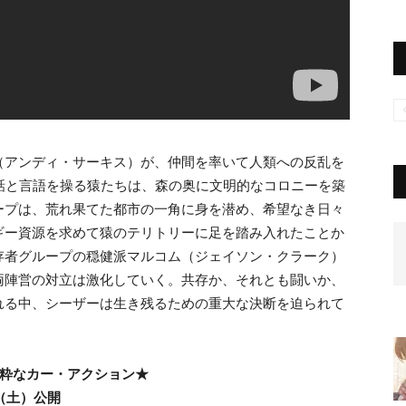
（アンディ・サーキス）が、仲間を率いて人類への反乱を
話と言語を操る猿たちは、森の奥に文明的なコロニーを築
ープは、荒れ果てた都市の一角に身を潜め、希望なき日々
ギー資源を求めて猿のテリトリーに足を踏み入れたことか
存者グループの穏健派マルコム（ジェイソン・クラーク）
両陣営の対立は激化していく。共存か、それとも闘いか、
れる中、シーザーは生き残るための重大な決断を迫られて
純粋なカー・アクション★
（土）公開