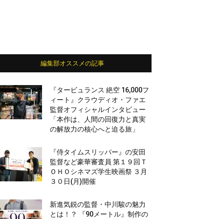
編集部オススメの記事
『タービュランス 絶空 16,000フ
ィート』クラウディオ・ファエ
監督オフィシャルインタビュー
「本作は、人間の回復力と真実
の解放力の核心へと迫る旅」
『侍タイムスリッパー』の安田
監督など豪華審査員 第１９回Ｔ
ＯＨＯシネマズ学生映画祭 ３月
３０日(月)開催
新進気鋭の監督・中川駿の魅力
とは！？ 『90メートル』制作の