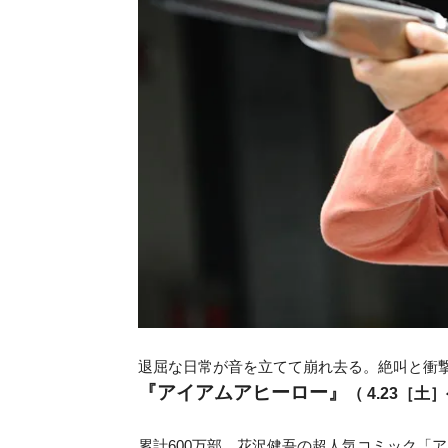
退屈な日常が音を立てて崩れ去る。絶叫と衝撃
『アイアムアヒーロー』
（ 4.23
［土］
累計600万部、花沢健吾の超人気コミック「