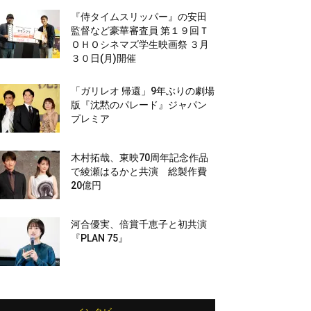
『侍タイムスリッパー』の安田
監督など豪華審査員 第１９回Ｔ
ＯＨＯシネマズ学生映画祭 ３月
３０日(月)開催
「ガリレオ 帰還」9年ぶりの劇場
版『沈黙のパレード』ジャパン
プレミア
木村拓哉、東映70周年記念作品
で綾瀬はるかと共演 総製作費
20億円
河合優実、倍賞千恵子と初共演
『PLAN 75』