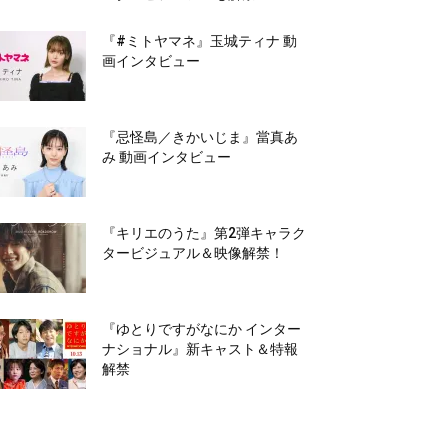
『#ミトヤマネ』玉城ティナ 動
画インタビュー
『忌怪島／きかいじま』當真あ
み 動画インタビュー
『キリエのうた』第2弾キャラク
タービジュアル＆映像解禁！
『ゆとりですがなにか インター
ナショナル』新キャスト＆特報
解禁