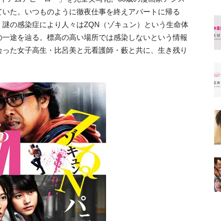
ていた。いつものように徹夜仕事を終えアパートに帰る
謎の感染症により人々はZQN（ゾキュン）という生命体
の一途を辿る。標高の高い場所では感染しないという情報
会った女子高生・比呂美と元看護師・藪と共に、生き残り