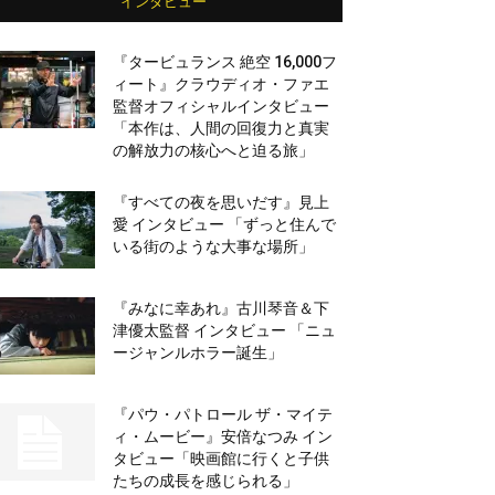
インタビュー
『タービュランス 絶空 16,000フ
ィート』クラウディオ・ファエ
監督オフィシャルインタビュー
「本作は、人間の回復力と真実
の解放力の核心へと迫る旅」
『すべての夜を思いだす』見上
愛 インタビュー 「ずっと住んで
いる街のような大事な場所」
『みなに幸あれ』古川琴音＆下
津優太監督 インタビュー 「ニュ
ージャンルホラー誕生」
『パウ・パトロール ザ・マイテ
ィ・ムービー』安倍なつみ イン
タビュー「映画館に行くと子供
たちの成長を感じられる」