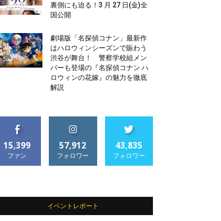
裏側にも迫る！3 月 27 日(金)全
国公開
劇場版「名探偵コナン」最新作
はハロウィンシーズンで賑わう
渋谷が舞台！ 警察学校組メン
バーも登場の『名探偵コナン ハ
ロウィンの花嫁』の魅力を徹底
解説
15,399
57,912
43,835
ファン
フォロワー
フォロワー
イベントレポート