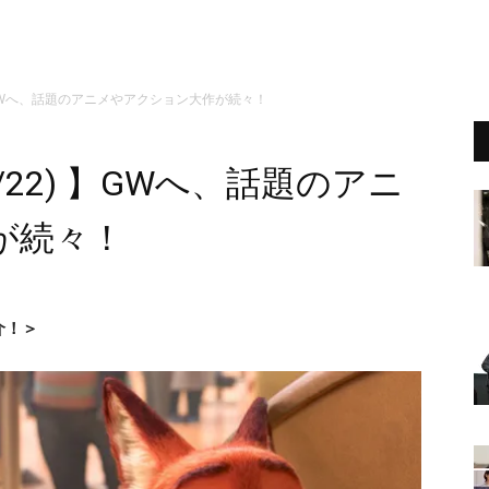
 】GWへ、話題のアニメやアクション大作が続々！
4/22) 】GWへ、話題のアニ
が続々！
介！＞