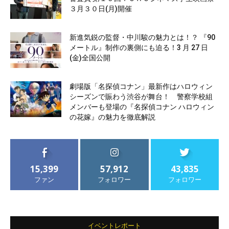
３月３０日(月)開催
新進気鋭の監督・中川駿の魅力とは！？ 『90
メートル』制作の裏側にも迫る！3 月 27 日
(金)全国公開
劇場版「名探偵コナン」最新作はハロウィン
シーズンで賑わう渋谷が舞台！ 警察学校組
メンバーも登場の『名探偵コナン ハロウィン
の花嫁』の魅力を徹底解説
15,399
57,912
43,835
ファン
フォロワー
フォロワー
イベントレポート