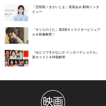
『忌怪島／きかいじま』當真あみ 動画インタ
ビュー
『キリエのうた』第2弾キャラクタービジュア
ル＆映像解禁！
『ゆとりですがなにか インターナショナル』
新キャスト＆特報解禁