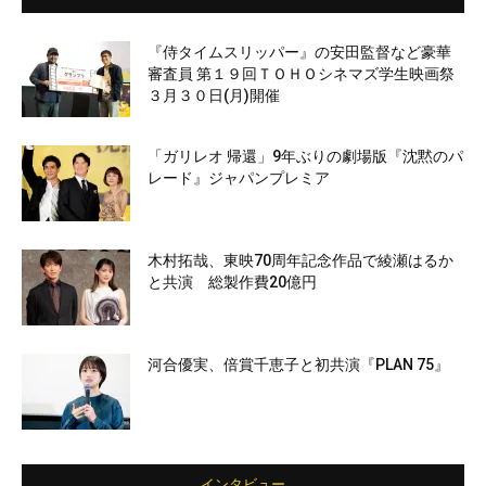
『侍タイムスリッパー』の安田監督など豪華
審査員 第１９回ＴＯＨＯシネマズ学生映画祭
３月３０日(月)開催
「ガリレオ 帰還」9年ぶりの劇場版『沈黙のパ
レード』ジャパンプレミア
木村拓哉、東映70周年記念作品で綾瀬はるか
と共演 総製作費20億円
河合優実、倍賞千恵子と初共演『PLAN 75』
インタビュー