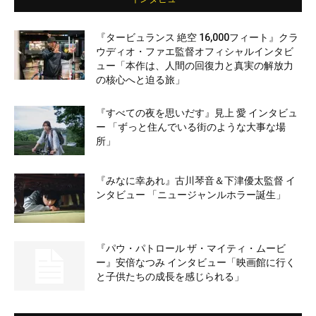
『タービュランス 絶空 16,000フィート』クラ
ウディオ・ファエ監督オフィシャルインタビ
ュー「本作は、人間の回復力と真実の解放力
の核心へと迫る旅」
『すべての夜を思いだす』見上 愛 インタビュ
ー 「ずっと住んでいる街のような大事な場
所」
『みなに幸あれ』古川琴音＆下津優太監督 イ
ンタビュー 「ニュージャンルホラー誕生」
『パウ・パトロール ザ・マイティ・ムービ
ー』安倍なつみ インタビュー「映画館に行く
と子供たちの成長を感じられる」