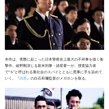
本作は、実際に起こった日本警察史上最大の不祥事を描く衝
撃作。綾野剛演じる新米刑事・諸星要一が、捜査協力者
で“Ｓ”と呼ばれる裏社会のスパイとともに悪事に手を染めて
いく。『
凶悪
』の白石和彌監督がメガホンを取る。