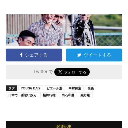
この記事が気に入ったら
いいね ! しよう
シェアする
ツイートする
Twitter で
タグ
YOUNG DAIS
ピエール瀧
中村獅童
凶悪
日本で一番悪い奴ら
植野行雄
白石和彌
綾野剛
関連記事