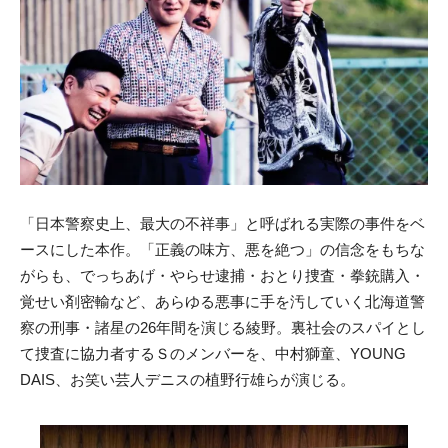
「日本警察史上、最大の不祥事」と呼ばれる実際の事件をベ
ースにした本作。「正義の味方、悪を絶つ」の信念をもちな
がらも、でっちあげ・やらせ逮捕・おとり捜査・拳銃購入・
覚せい剤密輸など、あらゆる悪事に手を汚していく北海道警
察の刑事・諸星の26年間を演じる綾野。裏社会のスパイとし
て捜査に協力者するＳのメンバーを、中村獅童、YOUNG
DAIS、お笑い芸人デニスの植野行雄らが演じる。