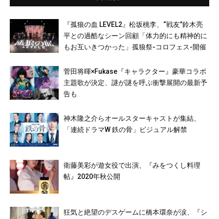
『孤狼の血 LEVEL2』松坂桃李、“戦友”鈴木亮
平との過酷なシーン回顧「体力的にも精神的に
もお互いきつかった」孤狼祭-コロフェス-開催
菅田将暉×Fukase『キャラクター』豪華コラボ
主題歌が決定、謎が謎を呼ぶ衝撃展開の最新予
告も
神木隆之介らオールスターキャストが集結、
「連続ドラマW 鉄の骨」ビジュアル解禁
衛藤美彩が遊女役で出演、『みをつくし料理
帖』2020年秋公開
狂気と絶望のデスゲームに橋本環奈が涙、『シ