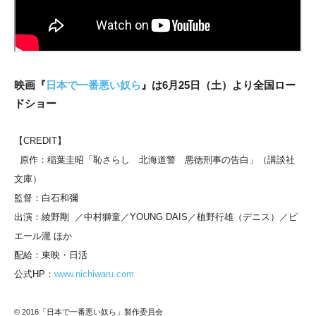
映画『
日本で一番悪い奴ら
』は6月25日（土）より全国ロー
ドショー
【CREDIT】
原作：稲葉圭昭「恥さらし 北海道警 悪徳刑事の告白」（講談社
文庫）
監督：白石和彌
出演：綾野剛 ／中村獅童／YOUNG DAIS／植野行雄（デニス）／ピ
エール瀧 ほか
配給：東映・日活
公式HP：
www.nichiwaru.com
© 2016「日本で一番悪い奴ら」製作委員会