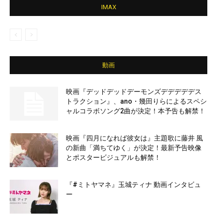
IMAX
動画
映画『デッドデッドデーモンズデデデデデス
トラクション』、ano・幾田りらによるスペシ
ャルコラボソング2曲が決定！本予告も解禁！
映画『四月になれば彼女は』主題歌に藤井 風
の新曲「満ちてゆく」が決定！最新予告映像
とポスタービジュアルも解禁！
『#ミトヤマネ』玉城ティナ 動画インタビュ
ー