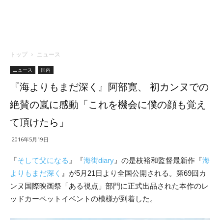
トップ
ニュース
ニュース
国内
『海よりもまだ深く』阿部寛、 初カンヌでの
絶賛の嵐に感動「これを機会に僕の顔も覚え
て頂けたら」
2016年5月19日
『
そして父になる
』『
海街diary
』の是枝裕和監督最新作『
海
よりもまだ深く
』が5月21日より全国公開される。第69回カ
ンヌ国際映画祭「ある視点」部門に正式出品された本作のレ
ッドカーペットイベントの模様が到着した。