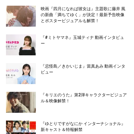
映画『四月になれば彼女は』主題歌に藤井 風
の新曲「満ちてゆく」が決定！最新予告映像
とポスタービジュアルも解禁！
『#ミトヤマネ』玉城ティナ 動画インタビュ
ー
『忌怪島／きかいじま』當真あみ 動画インタ
ビュー
『キリエのうた』第2弾キャラクタービジュア
ル＆映像解禁！
『ゆとりですがなにか インターナショナル』
新キャスト＆特報解禁