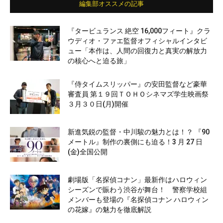
編集部オススメの記事
『タービュランス 絶空 16,000フィート』クラ
ウディオ・ファエ監督オフィシャルインタビ
ュー「本作は、人間の回復力と真実の解放力
の核心へと迫る旅」
『侍タイムスリッパー』の安田監督など豪華
審査員 第１９回ＴＯＨＯシネマズ学生映画祭
３月３０日(月)開催
新進気鋭の監督・中川駿の魅力とは！？ 『90
メートル』制作の裏側にも迫る！3 月 27 日
(金)全国公開
劇場版「名探偵コナン」最新作はハロウィン
シーズンで賑わう渋谷が舞台！ 警察学校組
メンバーも登場の『名探偵コナン ハロウィン
の花嫁』の魅力を徹底解説