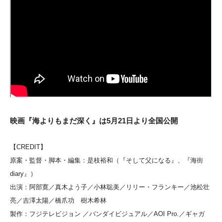
映画『海よりもまだ深く』は5月21日より全国公開
【CREDIT】
原案・監督・脚本・編集：是枝裕和（『そして父になる』、『海街
diary』）
出演：阿部寛／真木よう子／小林聡美／リリー・フランキー／池松壮
亮／吉澤太陽／橋爪功 樹木希林
製作：フジテレビジョン ／バンダイビジュアル／AOI Pro.／ギャガ