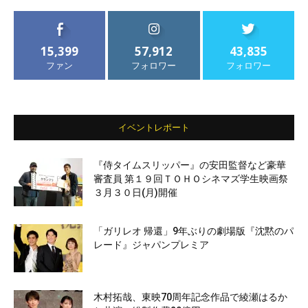
15,399
57,912
43,835
ファン
フォロワー
フォロワー
イベントレポート
『侍タイムスリッパー』の安田監督など豪華
審査員 第１９回ＴＯＨＯシネマズ学生映画祭
３月３０日(月)開催
「ガリレオ 帰還」9年ぶりの劇場版『沈黙のパ
レード』ジャパンプレミア
木村拓哉、東映70周年記念作品で綾瀬はるか