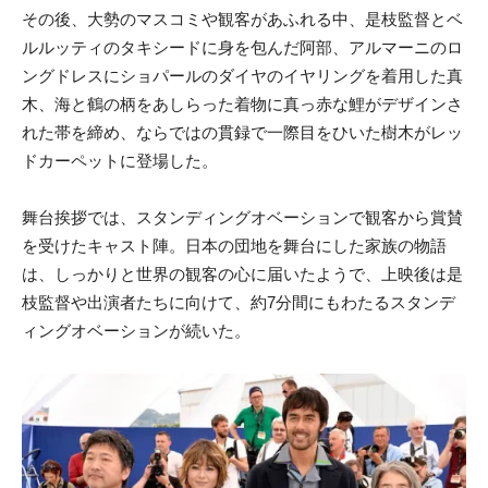
その後、大勢のマスコミや観客があふれる中、是枝監督とベ
ルルッティのタキシードに身を包んだ阿部、アルマーニのロ
ングドレスにショパールのダイヤのイヤリングを着用した真
木、海と鶴の柄をあしらった着物に真っ赤な鯉がデザインさ
れた帯を締め、ならではの貫録で一際目をひいた樹木がレッ
ドカーペットに登場した。
舞台挨拶では、スタンディングオベーションで観客から賞賛
を受けたキャスト陣。日本の団地を舞台にした家族の物語
は、しっかりと世界の観客の心に届いたようで、上映後は是
枝監督や出演者たちに向けて、約7分間にもわたるスタンデ
ィングオベーションが続いた。