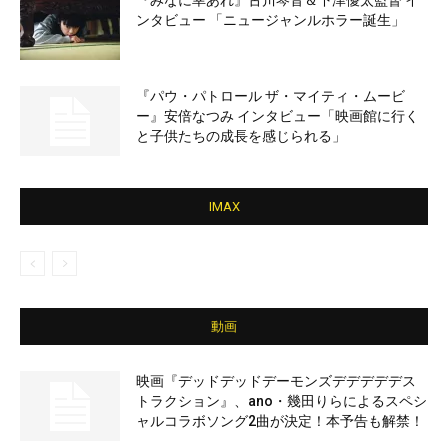
『みなに幸あれ』古川琴音＆下津優太監督 イ
ンタビュー 「ニュージャンルホラー誕生」
『パウ・パトロール ザ・マイティ・ムービ
ー』安倍なつみ インタビュー「映画館に行く
と子供たちの成長を感じられる」
IMAX
動画
映画『デッドデッドデーモンズデデデデデス
トラクション』、ano・幾田りらによるスペシ
ャルコラボソング2曲が決定！本予告も解禁！