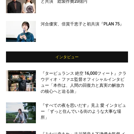
と共演 総製作費20億円
河合優実、倍賞千恵子と初共演『PLAN 75』
インタビュー
『タービュランス 絶空 16,000フィート』クラ
ウディオ・ファエ監督オフィシャルインタビ
ュー「本作は、人間の回復力と真実の解放力
の核心へと迫る旅」
『すべての夜を思いだす』見上 愛 インタビュ
ー 「ずっと住んでいる街のような大事な場
所」