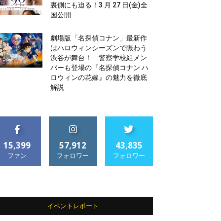
裏側にも迫る！3 月 27 日(金)全
国公開
劇場版「名探偵コナン」最新作
はハロウィンシーズンで賑わう
渋谷が舞台！ 警察学校組メン
バーも登場の『名探偵コナン ハ
ロウィンの花嫁』の魅力を徹底
解説
15,399
57,912
43,835
ファン
フォロワー
フォロワー
イベントレポート