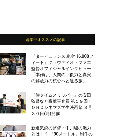
編集部オススメの記事
『タービュランス 絶空 16,000フ
ィート』クラウディオ・ファエ
監督オフィシャルインタビュー
「本作は、人間の回復力と真実
の解放力の核心へと迫る旅」
『侍タイムスリッパー』の安田
監督など豪華審査員 第１９回Ｔ
ＯＨＯシネマズ学生映画祭 ３月
３０日(月)開催
新進気鋭の監督・中川駿の魅力
とは！？ 『90メートル』制作の