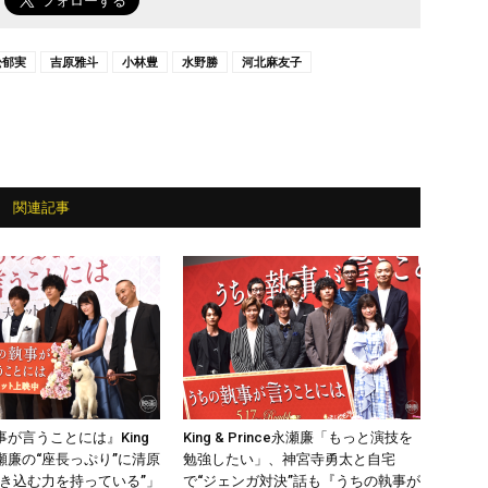
松郁実
吉原雅斗
小林豊
水野勝
河北麻友子
関連記事
が言うことには』King
King & Prince永瀬廉「もっと演技を
e永瀬廉の“座長っぷり”に清原
勉強したい」、神宮寺勇太と自宅
巻き込む力を持っている”」
で“ジェンガ対決”話も『うちの執事が