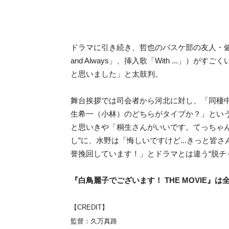
ドラマに引き続き、哲也のバスケ部の友人・健吾
and Always」、挿入歌「With ...」
と思いました」と太鼓判。
舞台挨拶では司会者から河北に対し、「同棲
生希一（小林）のどちらがタイプか？」とい
と思いきや「桐生さんがいいです。てっちゃ
し”に、水野は「悔しいですけど...きっと
誉挽回しています！」とドラマとは違う“脱チ
『白鳥麗子でございます！ THE MOVIE』は
【CREDIT】
監督：久万真路