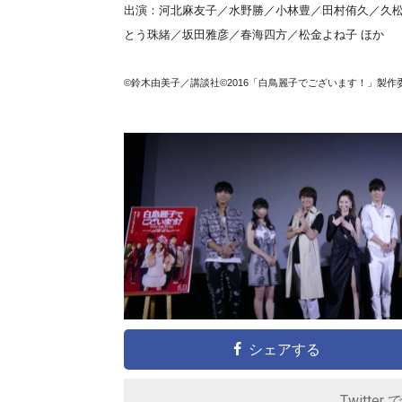
出演：河北麻友子／水野勝／小林豊／田村侑久／久松
とう珠緒／坂田雅彦／春海四方／松金よね子 ほか
©鈴木由美子／講談社©2016「白鳥麗子でございます！」製作
シェアする
Twitter 