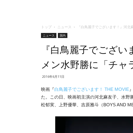
トップ
ニュース
『白鳥麗子でございます！』河北
ニュース
国内
『白鳥麗子でござい
メン水野勝に「チャ
2016年6月11日
映画『
白鳥麗子でございます！ THE MOVIE
た。この日、映画初主演の河北麻友子、水野勝（BO
松郁実、上野優華、吉原雅斗（BOYS AND 