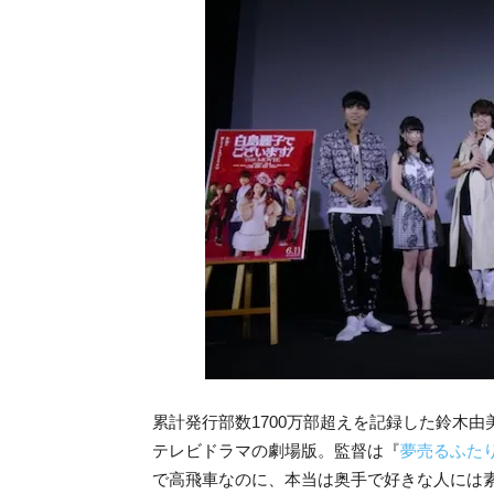
累計発行部数1700万部超えを記録した鈴木
テレビドラマの劇場版。監督は『
夢売るふた
で高飛車なのに、本当は奥手で好きな人には