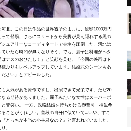
河北。この日は作品の世界観そのままに、総額1000万円
とって登場。さらにスリットから美脚が見え隠れする黒の
グジュアリーなコーディネートで会場を圧倒した。河北は
していたら時間が無くなりそう。でも、麗子は料理がヘタ
理はナスのおひたし！」と笑顔を見せ、「今回の映画はド
嬢様ぶりもレベルアップしています。結婚式のシーンもあ
ください」とアピールした。
も人気がある原作ですし、出演できて光栄です。ただ20
になる期待がありました。麗子みたいな女性はスーパーポ
」と苦笑い。 一方、政略結婚を持ちかける御曹司・桐生希
ることがうれしい。普段の自分に似ていて...いや、すご
ら『どっちが本当の小林君なの？』と言われていました。
こり。