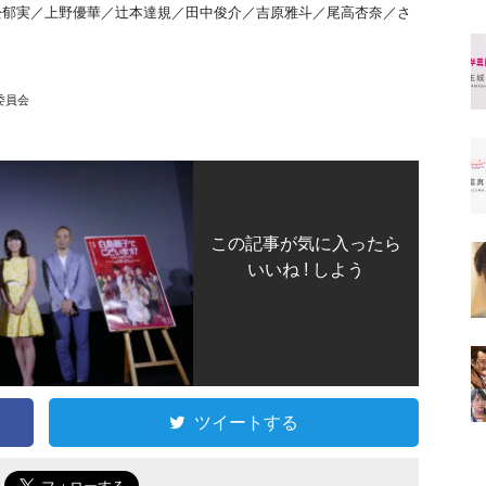
郁実／上野優華／辻本達規／田中俊介／吉原雅斗／尾高杏奈／さ
委員会
この記事が気に入ったら
いいね ! しよう
ツイートする
で