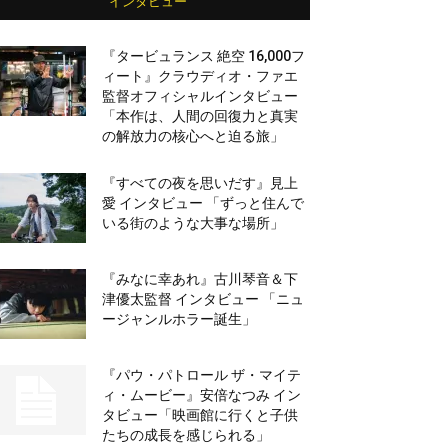
インタビュー
『タービュランス 絶空 16,000フ
ィート』クラウディオ・ファエ
監督オフィシャルインタビュー
「本作は、人間の回復力と真実
の解放力の核心へと迫る旅」
『すべての夜を思いだす』見上
愛 インタビュー 「ずっと住んで
いる街のような大事な場所」
『みなに幸あれ』古川琴音＆下
津優太監督 インタビュー 「ニュ
ージャンルホラー誕生」
『パウ・パトロール ザ・マイテ
ィ・ムービー』安倍なつみ イン
タビュー「映画館に行くと子供
たちの成長を感じられる」