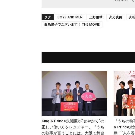
タグ
BOYS AND MEN
上野優華
久万真路
久
白鳥麗子でございます！ THE MOVIE
King & Prince永瀬廉が“せやかて”の
『うちの執事
正しい使い方をレクチャー、『うち
& Princ
の執事が言うことには』大阪で舞台
翔「“人を