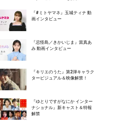
『#ミトヤマネ』玉城ティナ 動
画インタビュー
『忌怪島／きかいじま』當真あ
み 動画インタビュー
『キリエのうた』第2弾キャラク
タービジュアル＆映像解禁！
『ゆとりですがなにか インター
ナショナル』新キャスト＆特報
解禁