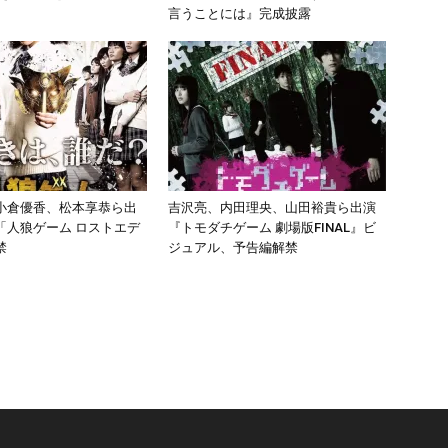
言うことには』完成披露
小倉優香、松本享恭ら出
吉沢亮、内田理央、山田裕貴ら出演
「人狼ゲーム ロストエデ
『トモダチゲーム 劇場版FINAL』ビ
禁
ジュアル、予告編解禁