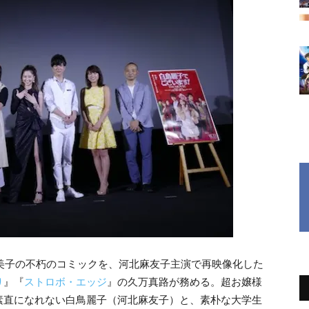
由美子の不朽のコミックを、河北麻友子主演で再映像化した
り
』『
ストロボ・エッジ
』の久万真路が務める。超お嬢様
素直になれない白鳥麗子（河北麻友子）と、素朴な大学生