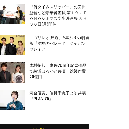
『侍タイムスリッパー』の安田
監督など豪華審査員 第１９回Ｔ
ＯＨＯシネマズ学生映画祭 ３月
３０日(月)開催
「ガリレオ 帰還」9年ぶりの劇場
版『沈黙のパレード』ジャパン
プレミア
木村拓哉、東映70周年記念作品
で綾瀬はるかと共演 総製作費
20億円
河合優実、倍賞千恵子と初共演
『PLAN 75』