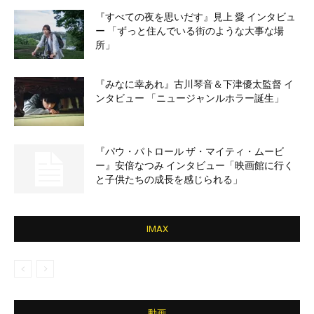
『すべての夜を思いだす』見上 愛 インタビュ
ー 「ずっと住んでいる街のような大事な場
所」
『みなに幸あれ』古川琴音＆下津優太監督 イ
ンタビュー 「ニュージャンルホラー誕生」
『パウ・パトロール ザ・マイティ・ムービ
ー』安倍なつみ インタビュー「映画館に行く
と子供たちの成長を感じられる」
IMAX
動画