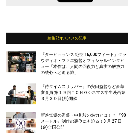
編集部オススメの記事
『タービュランス 絶空 16,000フィート』クラ
ウディオ・ファエ監督オフィシャルインタビ
ュー「本作は、人間の回復力と真実の解放力
の核心へと迫る旅」
『侍タイムスリッパー』の安田監督など豪華
審査員 第１９回ＴＯＨＯシネマズ学生映画祭
３月３０日(月)開催
新進気鋭の監督・中川駿の魅力とは！？ 『90
メートル』制作の裏側にも迫る！3 月 27 日
(金)全国公開