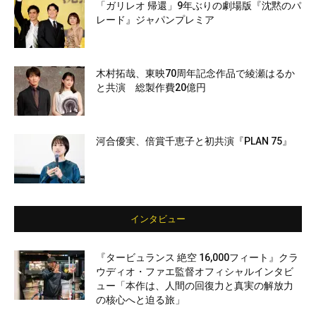
「ガリレオ 帰還」9年ぶりの劇場版『沈黙のパ
レード』ジャパンプレミア
木村拓哉、東映70周年記念作品で綾瀬はるか
と共演 総製作費20億円
河合優実、倍賞千恵子と初共演『PLAN 75』
インタビュー
『タービュランス 絶空 16,000フィート』クラ
ウディオ・ファエ監督オフィシャルインタビ
ュー「本作は、人間の回復力と真実の解放力
の核心へと迫る旅」