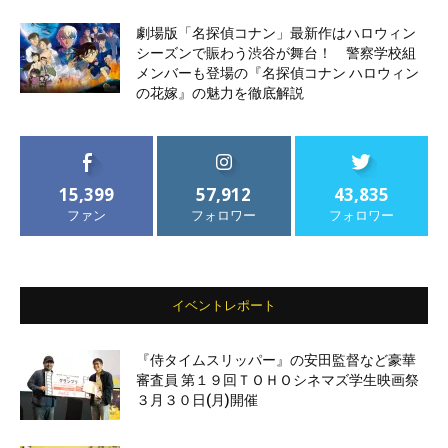
劇場版「名探偵コナン」最新作はハロウィン
シーズンで賑わう渋谷が舞台！ 警察学校組
メンバーも登場の『名探偵コナン ハロウィン
の花嫁』の魅力を徹底解説
15,399
57,912
43,835
ファン
フォロワー
フォロワー
イベントレポート
『侍タイムスリッパー』の安田監督など豪華
審査員 第１９回ＴＯＨＯシネマズ学生映画祭
３月３０日(月)開催