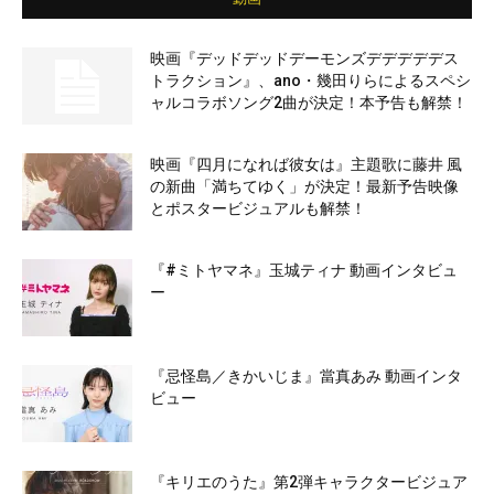
映画『デッドデッドデーモンズデデデデデス
トラクション』、ano・幾田りらによるスペシ
ャルコラボソング2曲が決定！本予告も解禁！
映画『四月になれば彼女は』主題歌に藤井 風
の新曲「満ちてゆく」が決定！最新予告映像
とポスタービジュアルも解禁！
『#ミトヤマネ』玉城ティナ 動画インタビュ
ー
『忌怪島／きかいじま』當真あみ 動画インタ
ビュー
『キリエのうた』第2弾キャラクタービジュア