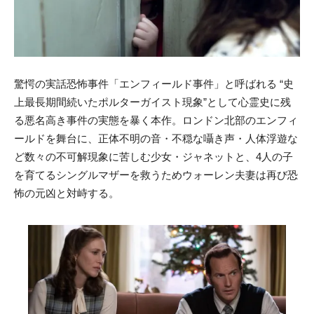
驚愕の実話恐怖事件「エンフィールド事件」と呼ばれる “史
上最長期間続いたポルターガイスト現象”として心霊史に残
る悪名高き事件の実態を暴く本作。ロンドン北部のエンフィ
ールドを舞台に、正体不明の音・不穏な囁き声・人体浮遊な
ど数々の不可解現象に苦しむ少女・ジャネットと、4人の子
を育てるシングルマザーを救うためウォーレン夫妻は再び恐
怖の元凶と対峙する。