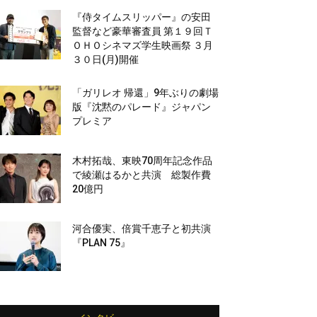
『侍タイムスリッパー』の安田
監督など豪華審査員 第１９回Ｔ
ＯＨＯシネマズ学生映画祭 ３月
３０日(月)開催
「ガリレオ 帰還」9年ぶりの劇場
版『沈黙のパレード』ジャパン
プレミア
木村拓哉、東映70周年記念作品
で綾瀬はるかと共演 総製作費
20億円
河合優実、倍賞千恵子と初共演
『PLAN 75』