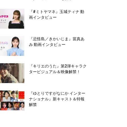
『#ミトヤマネ』玉城ティナ 動
画インタビュー
『忌怪島／きかいじま』當真あ
み 動画インタビュー
『キリエのうた』第2弾キャラク
タービジュアル＆映像解禁！
『ゆとりですがなにか インター
ナショナル』新キャスト＆特報
解禁