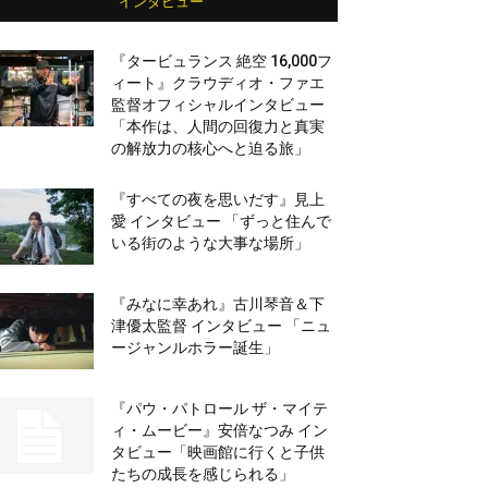
インタビュー
『タービュランス 絶空 16,000フ
ィート』クラウディオ・ファエ
監督オフィシャルインタビュー
「本作は、人間の回復力と真実
の解放力の核心へと迫る旅」
『すべての夜を思いだす』見上
愛 インタビュー 「ずっと住んで
いる街のような大事な場所」
『みなに幸あれ』古川琴音＆下
津優太監督 インタビュー 「ニュ
ージャンルホラー誕生」
『パウ・パトロール ザ・マイテ
ィ・ムービー』安倍なつみ イン
タビュー「映画館に行くと子供
たちの成長を感じられる」