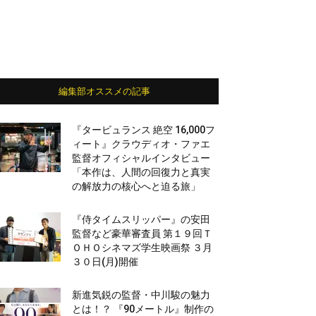
編集部オススメの記事
『タービュランス 絶空 16,000フ
ィート』クラウディオ・ファエ
監督オフィシャルインタビュー
「本作は、人間の回復力と真実
の解放力の核心へと迫る旅」
『侍タイムスリッパー』の安田
監督など豪華審査員 第１９回Ｔ
ＯＨＯシネマズ学生映画祭 ３月
３０日(月)開催
新進気鋭の監督・中川駿の魅力
とは！？ 『90メートル』制作の