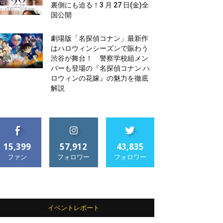
裏側にも迫る！3 月 27 日(金)全
国公開
劇場版「名探偵コナン」最新作
はハロウィンシーズンで賑わう
渋谷が舞台！ 警察学校組メン
バーも登場の『名探偵コナン ハ
ロウィンの花嫁』の魅力を徹底
解説
15,399
57,912
43,835
ファン
フォロワー
フォロワー
イベントレポート