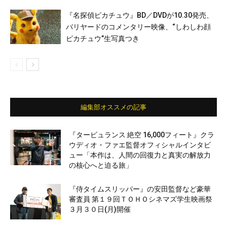
『名探偵ピカチュウ』BD／DVDが10.30発売、
バリヤードのコメンタリー映像、“しわしわ顔
ピカチュウ”生写真つき
編集部オススメの記事
『タービュランス 絶空 16,000フィート』クラ
ウディオ・ファエ監督オフィシャルインタビ
ュー「本作は、人間の回復力と真実の解放力
の核心へと迫る旅」
『侍タイムスリッパー』の安田監督など豪華
審査員 第１９回ＴＯＨＯシネマズ学生映画祭
３月３０日(月)開催