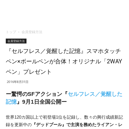
トップ
会員登録方法
会員登録方法
『セルフレス／覚醒した記憶』スマホタッチ
ペン×ボールペンが合体！オリジナル「2WAY
ペン」プレゼント
2016年8月31日
ー驚愕のSFアクション『
セルフレス／覚醒した
記憶
』9月1日全国公開ー
世界120カ国以上で初登場1位を記録し、数々の興行成績新記
録を更新中の
『デッドプール』で主演を務めたライアン・レ