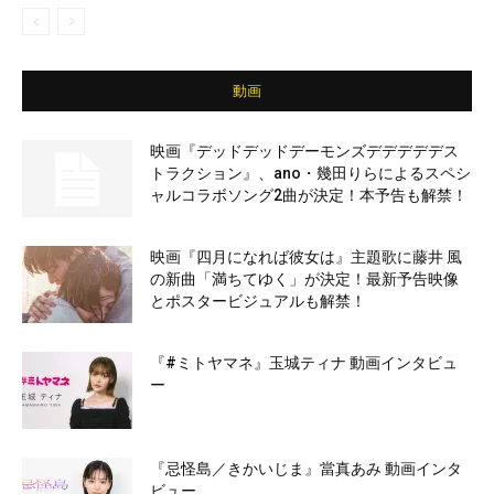
動画
映画『デッドデッドデーモンズデデデデデス
トラクション』、ano・幾田りらによるスペシ
ャルコラボソング2曲が決定！本予告も解禁！
映画『四月になれば彼女は』主題歌に藤井 風
の新曲「満ちてゆく」が決定！最新予告映像
とポスタービジュアルも解禁！
『#ミトヤマネ』玉城ティナ 動画インタビュ
ー
『忌怪島／きかいじま』當真あみ 動画インタ
ビュー