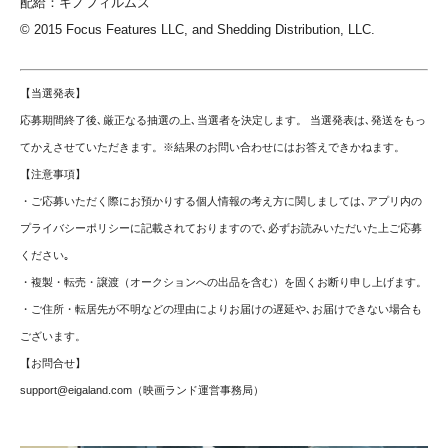
配給：キノフィルムズ
© 2015 Focus Features LLC, and Shedding Distribution, LLC.
【当選発表】
応募期間終了後､厳正なる抽選の上､当選者を決定します。 当選発表は､発送をもっ
てかえさせていただきます。※結果のお問い合わせにはお答えできかねます。
【注意事項】
・ご応募いただく際にお預かりする個人情報の考え方に関しましては､アプリ内の
プライバシーポリシーに記載されておりますので､必ずお読みいただいた上ご応募
ください｡
・複製・転売・譲渡（オークションへの出品を含む）を固くお断り申し上げます。
・ご住所・転居先が不明などの理由によりお届けの遅延や､お届けできない場合も
ございます。
【お問合せ】
support@eigaland.com
（映画ランド運営事務局）