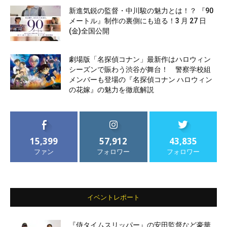
新進気鋭の監督・中川駿の魅力とは！？ 『90
メートル』制作の裏側にも迫る！3 月 27 日
(金)全国公開
劇場版「名探偵コナン」最新作はハロウィン
シーズンで賑わう渋谷が舞台！ 警察学校組
メンバーも登場の『名探偵コナン ハロウィン
の花嫁』の魅力を徹底解説
15,399
57,912
43,835
ファン
フォロワー
フォロワー
イベントレポート
『侍タイムスリッパー』の安田監督など豪華