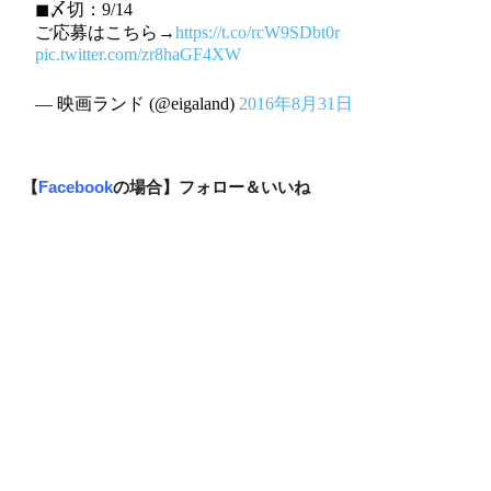
◼︎〆切：9/14
ご応募はこちら→
https://t.co/rcW9SDbt0r
pic.twitter.com/zr8haGF4XW
— 映画ランド (@eigaland)
2016年8月31日
【
Facebook
の場合】フォロー＆いいね