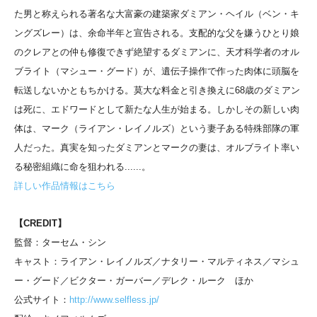
た男と称えられる著名な大富豪の建築家ダミアン・ヘイル（ベン・キ
ングズレー）は、余命半年と宣告される。支配的な父を嫌うひとり娘
のクレアとの仲も修復できず絶望するダミアンに、天才科学者のオル
ブライト（マシュー・グード）が、遺伝子操作で作った肉体に頭脳を
転送しないかともちかける。莫大な料金と引き換えに68歳のダミアン
は死に、エドワードとして新たな人生が始まる。しかしその新しい肉
体は、マーク（ライアン・レイノルズ）という妻子ある特殊部隊の軍
人だった。真実を知ったダミアンとマークの妻は、オルブライト率い
る秘密組織に命を狙われる......。
詳しい作品情報はこちら
【CREDIT】
監督：ターセム・シン
キャスト：ライアン・レイノルズ／ナタリー・マルティネス／マシュ
ー・グード／ビクター・ガーバー／デレク・ルーク ほか
公式サイト：
http://www.selfless.jp/