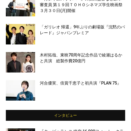
審査員 第１９回ＴＯＨＯシネマズ学生映画祭
３月３０日(月)開催
「ガリレオ 帰還」9年ぶりの劇場版『沈黙のパ
レード』ジャパンプレミア
木村拓哉、東映70周年記念作品で綾瀬はるか
と共演 総製作費20億円
河合優実、倍賞千恵子と初共演『PLAN 75』
インタビュー